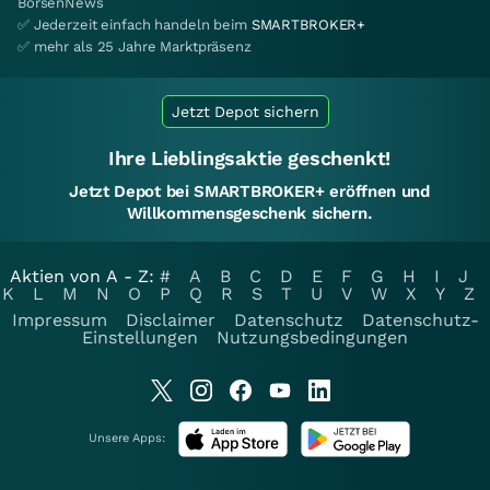
BörsenNews
✅ Jederzeit einfach handeln beim
SMARTBROKER+
✅ mehr als 25 Jahre Marktpräsenz
Jetzt Depot sichern
Ihre Lieblingsaktie geschenkt!
Jetzt Depot bei SMARTBROKER+ eröffnen und
Willkommensgeschenk sichern.
Aktien von A - Z:
#
A
B
C
D
E
F
G
H
I
J
K
L
M
N
O
P
Q
R
S
T
U
V
W
X
Y
Z
Impressum
Disclaimer
Datenschutz
Datenschutz-
Einstellungen
Nutzungsbedingungen
Unsere Apps: