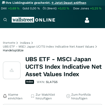
🎁 Ihre Lieblingsaktie geschenkt.
→ Jetzt Depot eröffnen
DAX
+0,69
%
Gold
0,00
%
Öl (Brent)
+0,02
%
Dow Jones
+0,25
%
Indizes
Startseite
UBS ETF - MSCI Japan UCITS Index Indicative Net Asset Values
Handelsplätze
UBS ETF - MSCI Japan
UCITS Index Indicative Net
Asset Values Index
Index
WKN:
SLA7G5
Alarme
Zur Watchlist
Zum Portfolio
einrichten
hinzufügen
hinzufügen