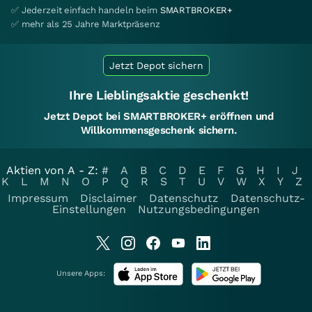
✅ Jederzeit einfach handeln beim
SMARTBROKER+
✅ mehr als 25 Jahre Marktpräsenz
Jetzt Depot sichern
Ihre Lieblingsaktie geschenkt!
Jetzt Depot bei SMARTBROKER+ eröffnen und
Willkommensgeschenk sichern.
Aktien von A - Z:
#
A
B
C
D
E
F
G
H
I
J
K
L
M
N
O
P
Q
R
S
T
U
V
W
X
Y
Z
Impressum
Disclaimer
Datenschutz
Datenschutz-
Einstellungen
Nutzungsbedingungen
Unsere Apps: