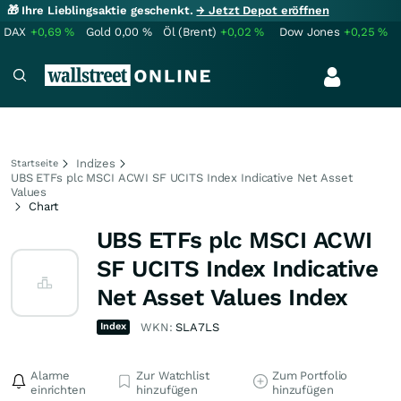
🎁 Ihre Lieblingsaktie geschenkt.
→ Jetzt Depot eröffnen
DAX
+0,69
%
Gold
0,00
%
Öl (Brent)
+0,02
%
Dow Jones
+0,25
%
Indizes
Startseite
UBS ETFs plc MSCI ACWI SF UCITS Index Indicative Net Asset
Values
Chart
UBS ETFs plc MSCI ACWI
SF UCITS Index Indicative
Net Asset Values Index
Index
WKN:
SLA7LS
Alarme
Zur Watchlist
Zum Portfolio
einrichten
hinzufügen
hinzufügen