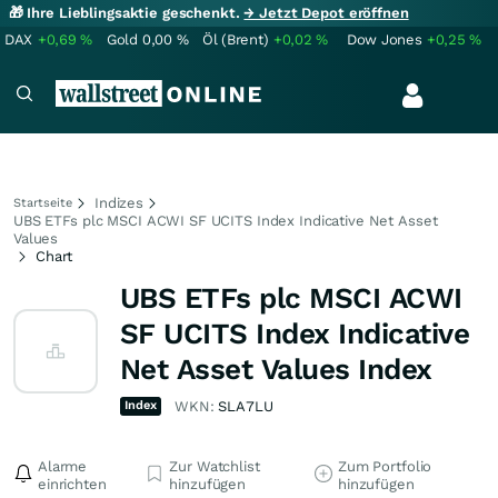
🎁 Ihre Lieblingsaktie geschenkt.
→ Jetzt Depot eröffnen
DAX
+0,69
%
Gold
0,00
%
Öl (Brent)
+0,02
%
Dow Jones
+0,25
%
Indizes
Startseite
UBS ETFs plc MSCI ACWI SF UCITS Index Indicative Net Asset
Values
Chart
UBS ETFs plc MSCI ACWI
SF UCITS Index Indicative
Net Asset Values Index
Index
WKN:
SLA7LU
Alarme
Zur Watchlist
Zum Portfolio
einrichten
hinzufügen
hinzufügen