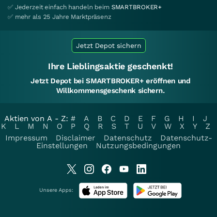
✅ Jederzeit einfach handeln beim
SMARTBROKER+
✅ mehr als 25 Jahre Marktpräsenz
Jetzt Depot sichern
Ihre Lieblingsaktie geschenkt!
Jetzt Depot bei SMARTBROKER+ eröffnen und
Willkommensgeschenk sichern.
Aktien von A - Z:
#
A
B
C
D
E
F
G
H
I
J
K
L
M
N
O
P
Q
R
S
T
U
V
W
X
Y
Z
Impressum
Disclaimer
Datenschutz
Datenschutz-
Einstellungen
Nutzungsbedingungen
Unsere Apps: