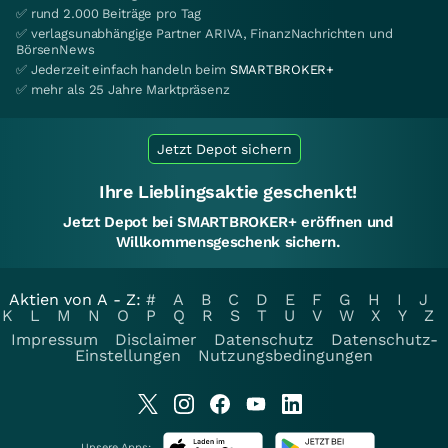
✅ rund 2.000 Beiträge pro Tag
✅ verlagsunabhängige Partner ARIVA, FinanzNachrichten und
BörsenNews
✅ Jederzeit einfach handeln beim
SMARTBROKER+
✅ mehr als 25 Jahre Marktpräsenz
Jetzt Depot sichern
Ihre Lieblingsaktie geschenkt!
Jetzt Depot bei SMARTBROKER+ eröffnen und
Willkommensgeschenk sichern.
Aktien von A - Z:
#
A
B
C
D
E
F
G
H
I
J
K
L
M
N
O
P
Q
R
S
T
U
V
W
X
Y
Z
Impressum
Disclaimer
Datenschutz
Datenschutz-
Einstellungen
Nutzungsbedingungen
Unsere Apps: