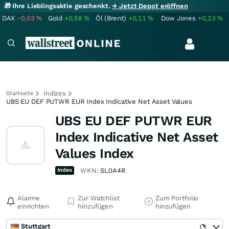
🎁 Ihre Lieblingsaktie geschenkt.
→ Jetzt Depot eröffnen
DAX
-0,03
%
Gold
+0,58
%
Öl (Brent)
+0,11
%
Dow Jones
+0,23
%
Indizes
Startseite
UBS EU DEF PUTWR EUR Index Indicative Net Asset Values
UBS EU DEF PUTWR EUR
Index Indicative Net Asset
Values Index
Index
WKN:
SL0A4R
Alarme
Zur Watchlist
Zum Portfolio
einrichten
hinzufügen
hinzufügen
Stuttgart