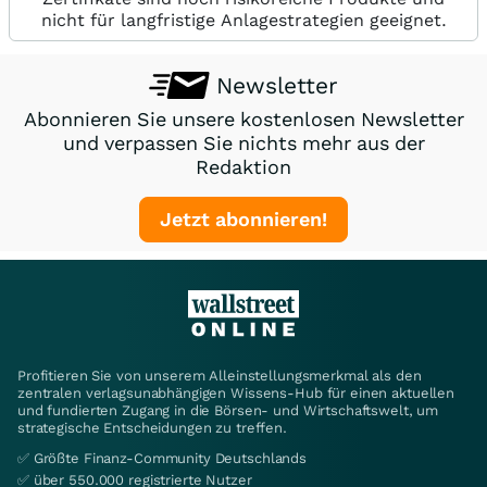
nicht für langfristige Anlagestrategien geeignet.
Newsletter
Abonnieren Sie unsere kostenlosen Newsletter
und verpassen Sie nichts mehr aus der
Redaktion
Jetzt abonnieren!
Profitieren Sie von unserem Alleinstellungsmerkmal als den
zentralen verlagsunabhängigen Wissens-Hub für einen aktuellen
und fundierten Zugang in die Börsen- und Wirtschaftswelt, um
strategische Entscheidungen zu treffen.
✅ Größte Finanz-Community Deutschlands
✅ über 550.000 registrierte Nutzer