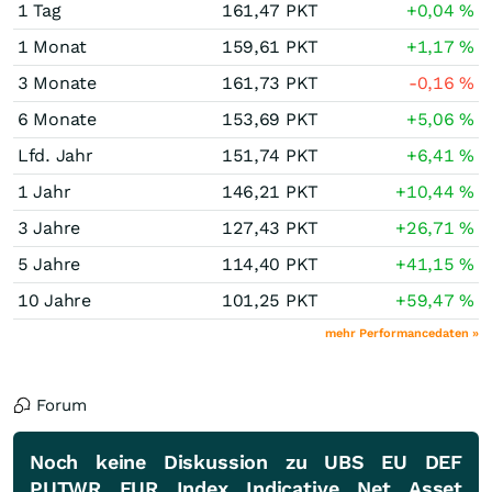
1 Tag
161,47
PKT
+0,04
%
1 Monat
159,61
PKT
+1,17
%
3 Monate
161,73
PKT
-0,16
%
6 Monate
153,69
PKT
+5,06
%
Lfd. Jahr
151,74
PKT
+6,41
%
1 Jahr
146,21
PKT
+10,44
%
3 Jahre
127,43
PKT
+26,71
%
5 Jahre
114,40
PKT
+41,15
%
10 Jahre
101,25
PKT
+59,47
%
mehr Performancedaten »
Forum
Noch keine Diskussion zu UBS EU DEF
PUTWR EUR Index Indicative Net Asset