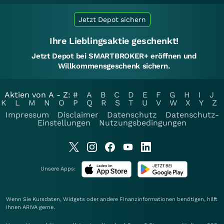
Jetzt Depot sichern
Ihre Lieblingsaktie geschenkt!
Jetzt Depot bei SMARTBROKER+ eröffnen und
Willkommensgeschenk sichern.
Aktien von A - Z:
#
A
B
C
D
E
F
G
H
I
J
K
L
M
N
O
P
Q
R
S
T
U
V
W
X
Y
Z
Impressum
Disclaimer
Datenschutz
Datenschutz-
Einstellungen
Nutzungsbedingungen
Unsere Apps:
Wenn Sie Kursdaten, Widgets oder andere Finanzinformationen benötigen, hilft
Ihnen
ARIVA
gerne.