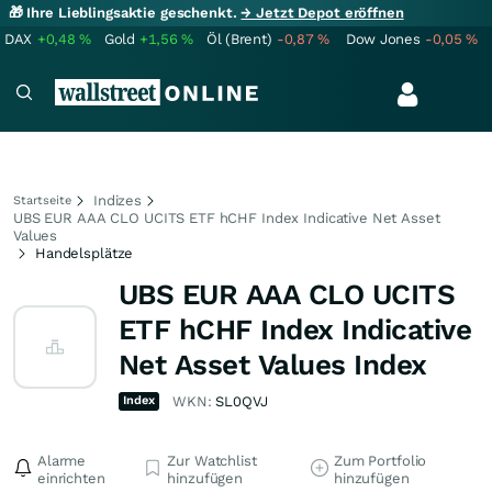
🎁 Ihre Lieblingsaktie geschenkt.
→ Jetzt Depot eröffnen
DAX
+0,48
%
Gold
+1,56
%
Öl (Brent)
-0,87
%
Dow Jones
-0,05
%
Indizes
Startseite
UBS EUR AAA CLO UCITS ETF hCHF Index Indicative Net Asset
Values
Handelsplätze
UBS EUR AAA CLO UCITS
ETF hCHF Index Indicative
Net Asset Values Index
Index
WKN:
SL0QVJ
Alarme
Zur Watchlist
Zum Portfolio
einrichten
hinzufügen
hinzufügen