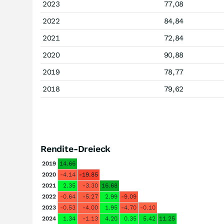
2023
77,08
2022
84,84
2021
72,84
2020
90,88
2019
78,77
2018
79,62
Rendite-Dreieck
2019
14.66
2020
-4.14
-19.85
2021
2.35
-3.30
16.68
2022
-0.64
-5.27
2.99
-9.09
2023
-0.53
-4.00
1.95
-4.70
-0.10
2024
1.34
-1.13
4.20
0.35
5.42
11.25