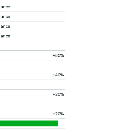
mance
mance
mance
mance
+50%
+40%
+30%
+20%