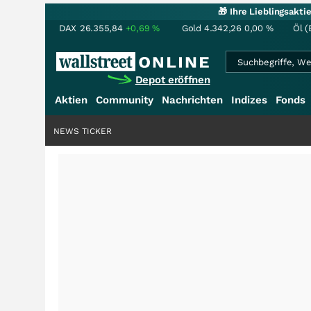
🎁 Ihre Lieblingsakt
DAX
26.355,84
+0,69
%
Gold
4.342,26
0,00
%
Öl (
Depot eröffnen
Aktien
Community
Nachrichten
Indizes
Fonds
NEWS TICKER