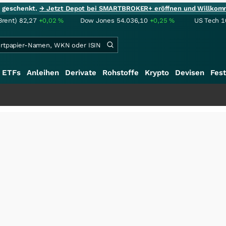
ie geschenkt.
→ Jetzt Depot bei SMARTBROKER+ eröffnen und Willkom
Brent)
82,27
+0,02
%
Dow Jones
54.036,10
+0,25
%
US Tech 1
ETFs
Anleihen
Derivate
Rohstoffe
Krypto
Devisen
Fest