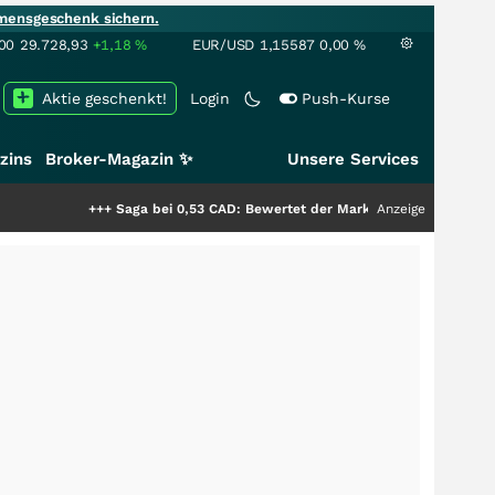
mensgeschenk sichern.
00
29.728,93
+1,18
%
EUR/USD
1,15587
0,00
%
Aktie geschenkt!
Login
Push-Kurse
zins
Broker-Magazin ✨
Unsere Services
+++
Saga bei 0,53 CAD: Bewertet der Markt noch immer nur die Hälfte de
Anzeige