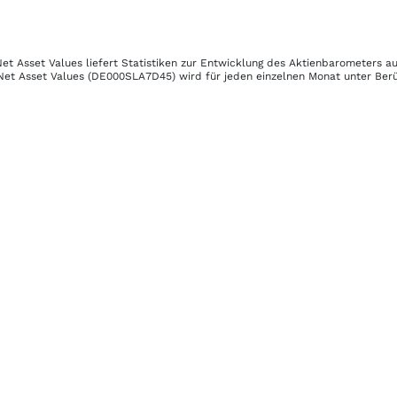
Net Asset Values
liefert Statistiken zur Entwicklung des Aktienbarometers a
Net Asset Values
(DE000SLA7D45)
wird für jeden einzelnen Monat unter Berü