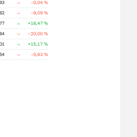
93
-0,04
%
62
-9,09
%
77
+16,47
%
64
-20,00
%
01
+15,17
%
54
-0,63
%