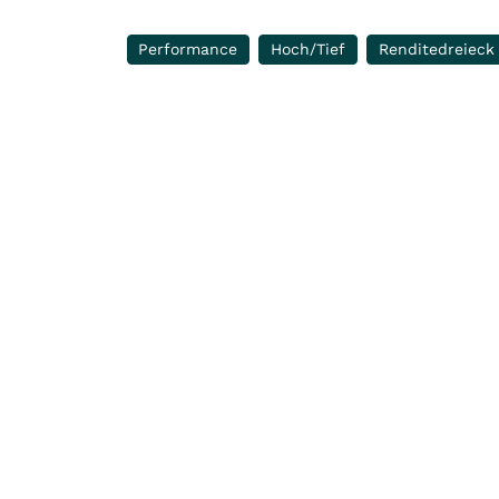
Performance
Hoch/Tief
Renditedreieck