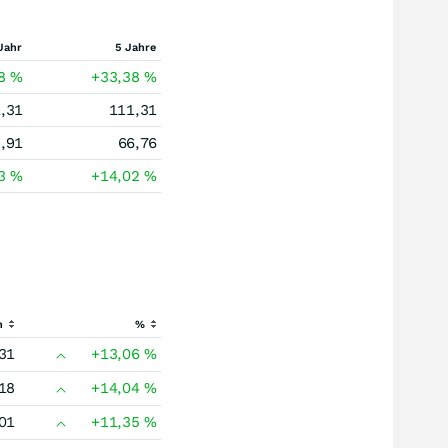
Jahr
5 Jahre
98
%
+33,38
%
,31
111,31
,91
66,76
73
%
+14,02
%
h
%
31
+13,06
%
18
+14,04
%
01
+11,35
%