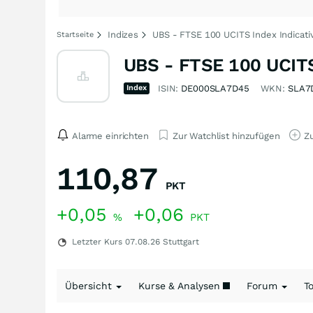
Indizes
UBS - FTSE 100 UCITS Index Indicati
Startseite
UBS - FTSE 100 UCITS 
Index
ISIN:
DE000SLA7D45
WKN:
SLA7
Alarme einrichten
Zur Watchlist hinzufügen
Zu
110,87
PKT
+0,05
+0,06
%
PKT
Letzter Kurs
07.08.26
Stuttgart
Übersicht
Kurse & Analysen
Forum
T