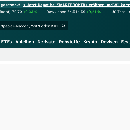
ie geschenkt.
→ Jetzt Depot bei SMARTBROKER+ eröffnen und Willkom
(Brent)
79,70
+0,33
%
Dow Jones
54.514,56
+0,21
%
US Tech 1
ETFs
Anleihen
Derivate
Rohstoffe
Krypto
Devisen
Fest