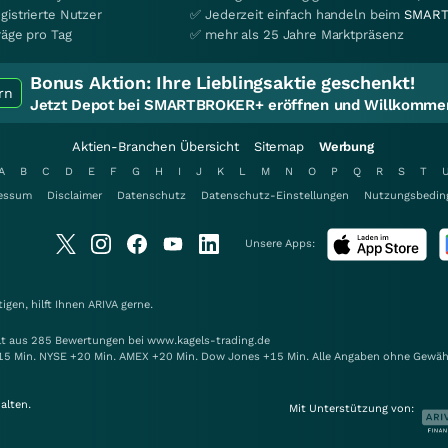
gistrierte Nutzer
✅ Jederzeit einfach handeln beim
SMART
räge pro Tag
✅ mehr als 25 Jahre Marktpräsenz
Bonus Aktion:
Ihre Lieblingsaktie geschenkt!
rn
Jetzt Depot bei SMARTBROKER+ eröffnen und Willkommen
Aktien-Branchen Übersicht
Sitemap
Werbung
A
B
C
D
E
F
G
H
I
J
K
L
M
N
O
P
Q
R
S
T
essum
Disclaimer
Datenschutz
Datenschutz-Einstellungen
Nutzungsbedin
Unsere Apps:
gen, hilft Ihnen
ARIVA
gerne.
elt aus 285 Bewertungen bei www.kagels-trading.de
15 Min. NYSE +20 Min. AMEX +20 Min. Dow Jones +15 Min. Alle Angaben ohne Gewäh
alten.
Mit Unterstützung von: