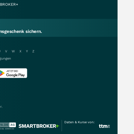
BROKER+
sgeschenk sichern.
U
V
W
X
Y
Z
gungen
r.
Daten & Kurse von: