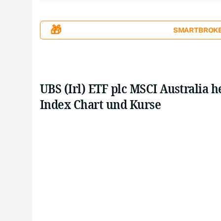
🎁
SMARTBROKER+
UBS (Irl) ETF plc MSCI Australia h
Index Chart und Kurse