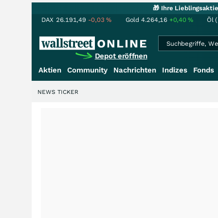
🎁 Ihre Lieblingsakt
DAX
26.191,49
-0,03
%
Gold
4.264,16
+0,40
%
Öl 
Depot eröffnen
Aktien
Community
Nachrichten
Indizes
Fonds
NEWS TICKER