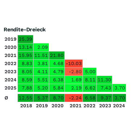
Rendite-Dreieck
2019
25.39
2020
13.14
2.09
2021
15.95
11.51
21.80
2022
8.83
3.81
4.68
-10.03
2023
8.05
4.11
4.79
-2.80
5.00
2024
8.59
5.51
6.38
1.69
8.11
11.30
2025
7.88
5.20
5.84
2.19
6.62
7.43
3.70
Ø
12.55
5.37
8.70
-2.24
6.58
9.37
3.70
2018
2019
2020
2021
2022
2023
2024