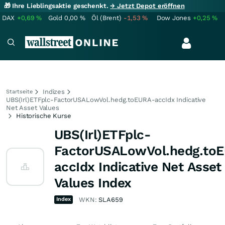
🎁 Ihre Lieblingsaktie geschenkt.
→ Jetzt Depot eröffnen
DAX
+0,69
%
Gold
0,00
%
Öl (Brent)
-1,53
%
Dow Jones
+0,25
%
Indizes
Startseite
UBS(Irl)ETFplc-FactorUSALowVol.hedg.toEURA-accIdx Indicative
Net Asset Values
Historische Kurse
UBS(Irl)ETFplc-
FactorUSALowVol.hedg.to
accIdx Indicative Net Asset
Values Index
Index
WKN:
SLA659