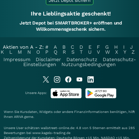
Jetzt Depot sichern
Ihre Lieblingsaktie geschenkt!
Jetzt Depot bei SMARTBROKER+ eröffnen und
Willkommensgeschenk sichern.
Aktien von A - Z:
#
A
B
C
D
E
F
G
H
I
J
K
L
M
N
O
P
Q
R
S
T
U
V
W
X
Y
Z
Impressum
Disclaimer
Datenschutz
Datenschutz-
Einstellungen
Nutzungsbedingungen
Unsere Apps:
Wenn Sie Kursdaten, Widgets oder andere Finanzinformationen benötigen, hilft
Ihnen
ARIVA
gerne.
Unsere User schätzen wallstreet-online.de: 4.8 von 5 Sternen ermittelt aus 285
Bewertungen bei www.kagels-trading.de
Zeitverzögerung der Kursdaten: Deutsche Börsen +15 Min. NASDAQ +15 Min.