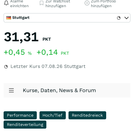
Alarme
Zur Watchlist
Zum Portfolio
einrichten
hinzufügen
hinzufügen
Stuttgart
31,31
PKT
+0,45
+0,14
%
PKT
Letzter Kurs
07.08.26
Stuttgart
Kurse, Daten, News & Forum
Performance
Hoch/Tief
Renditedreieck
Renditeverteilung