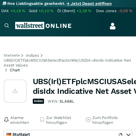
🎁 Ihre Lieblingsaktie geschenkt.
→ Jetzt Depot eröffnen
DAX
+0,18
%
Gold
+0,10
%
Öl (Brent)
+2,38
%
Dow Jones
-0,05
%
Indizes
Startseite
UBS(Irl)ETFplcMSCIUSASelectFactorMix(USD)A-disIdx Indicative Net
Asset Values
Chart
UBS(Irl)ETFplcMSCIUSASel
disIdx Indicative Net Asset
Index
WKN:
SLA68L
Alarme
Zur Watchlist
Zum Portfolio
einrichten
hinzufügen
hinzufügen
Stuttgart