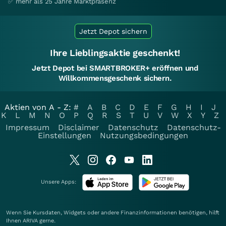
✅ mehr als 25 Jahre Marktpräsenz
Jetzt Depot sichern
Ihre Lieblingsaktie geschenkt!
Jetzt Depot bei SMARTBROKER+ eröffnen und
Willkommensgeschenk sichern.
Aktien von A - Z:
#
A
B
C
D
E
F
G
H
I
J
K
L
M
N
O
P
Q
R
S
T
U
V
W
X
Y
Z
Impressum
Disclaimer
Datenschutz
Datenschutz-
Einstellungen
Nutzungsbedingungen
Unsere Apps:
Wenn Sie Kursdaten, Widgets oder andere Finanzinformationen benötigen, hilft
Ihnen
ARIVA
gerne.