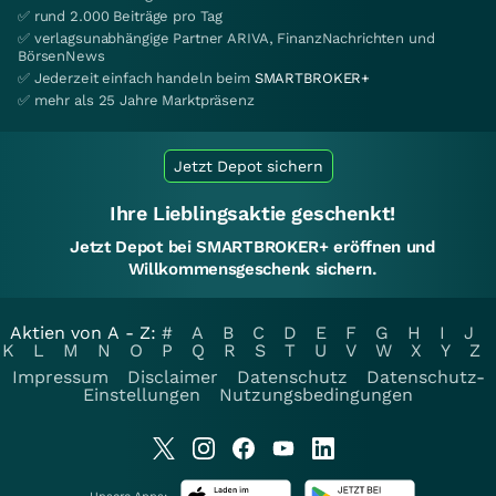
✅ rund 2.000 Beiträge pro Tag
✅ verlagsunabhängige Partner ARIVA, FinanzNachrichten und
BörsenNews
✅ Jederzeit einfach handeln beim
SMARTBROKER+
✅ mehr als 25 Jahre Marktpräsenz
Jetzt Depot sichern
Ihre Lieblingsaktie geschenkt!
Jetzt Depot bei SMARTBROKER+ eröffnen und
Willkommensgeschenk sichern.
Aktien von A - Z:
#
A
B
C
D
E
F
G
H
I
J
K
L
M
N
O
P
Q
R
S
T
U
V
W
X
Y
Z
Impressum
Disclaimer
Datenschutz
Datenschutz-
Einstellungen
Nutzungsbedingungen