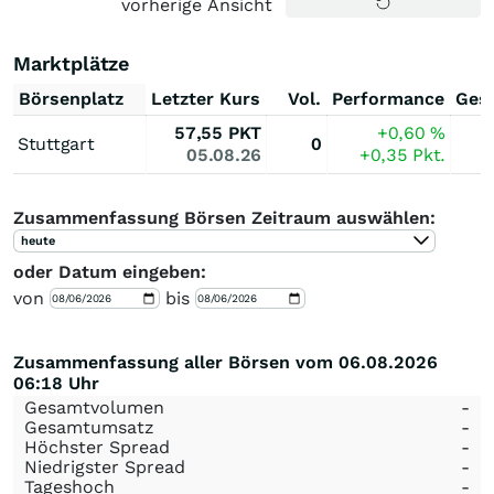
vorherige Ansicht
Marktplätze
Börsenplatz
Letzter Kurs
Vol.
Performance
Ges
57,55
PKT
+0,60
%
Stuttgart
0
05.08.26
+0,35
Pkt.
Zusammenfassung Börsen Zeitraum auswählen:
heute
oder Datum eingeben:
von
bis
Zusammenfassung aller Börsen vom 06.08.2026
06:18 Uhr
Gesamtvolumen
-
Gesamtumsatz
-
Höchster Spread
-
Niedrigster Spread
-
Tageshoch
-