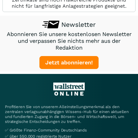
nicht für langfristige Anlagestrategien geeignet.
Newsletter
Abonnieren Sie unsere kostenlosen Newsletter
und verpassen Sie nichts mehr aus der
Redaktion
Jetzt abonnieren!
Profitieren Sie von unserem Alleinstellungsmerkmal als den
zentralen verlagsunabhängigen Wissens-Hub für einen aktuellen
und fundierten Zugang in die Börsen- und Wirtschaftswelt, um
strategische Entscheidungen zu treffen.
✅ Größte Finanz-Community Deutschlands
✅ über 550.000 registrierte Nutzer