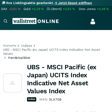
🎁 Ihre Lieblingsaktie geschenkt.
→ Jetzt Depot eröffnen
DAX
-0,51
%
Gold
+0,39
%
Öl (Brent)
+0,82
%
Dow Jones
+0,46
%
Indizes
Startseite
UBS - MSCI Pacific (ex Japan) UCITS Index Indicative Net Asset
Values
Handelsplätze
UBS - MSCI Pacific (ex
Japan) UCITS Index
Indicative Net Asset
Values Index
Index
WKN:
SLA7G8