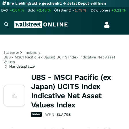
🎁 Ihre Lieblingsaktie geschenkt.
→ Jetzt Depot eröffnen
DAX
+0,64
%
Gold
+2,40
%
Öl (Brent)
-1,75
%
Dow Jones
+0,21
%
Indizes
Startseite
UBS - MSCI Pacific (ex Japan) UCITS Index Indicative Net Asset
Values
Handelsplätze
UBS - MSCI Pacific (ex
Japan) UCITS Index
Indicative Net Asset
Values Index
Index
WKN:
SLA7G8