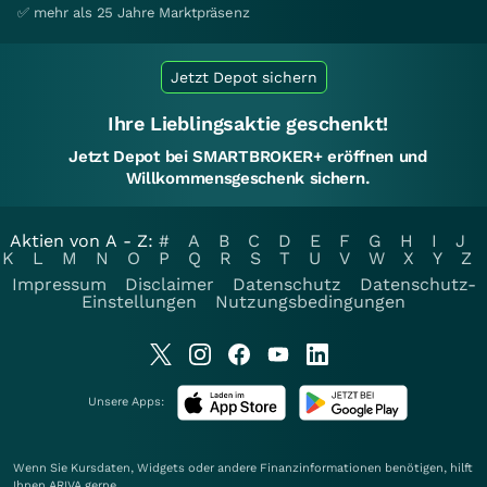
✅ mehr als 25 Jahre Marktpräsenz
Jetzt Depot sichern
Ihre Lieblingsaktie geschenkt!
Jetzt Depot bei SMARTBROKER+ eröffnen und
Willkommensgeschenk sichern.
Aktien von A - Z:
#
A
B
C
D
E
F
G
H
I
J
K
L
M
N
O
P
Q
R
S
T
U
V
W
X
Y
Z
Impressum
Disclaimer
Datenschutz
Datenschutz-
Einstellungen
Nutzungsbedingungen
Unsere Apps:
Wenn Sie Kursdaten, Widgets oder andere Finanzinformationen benötigen, hilft
Ihnen
ARIVA
gerne.