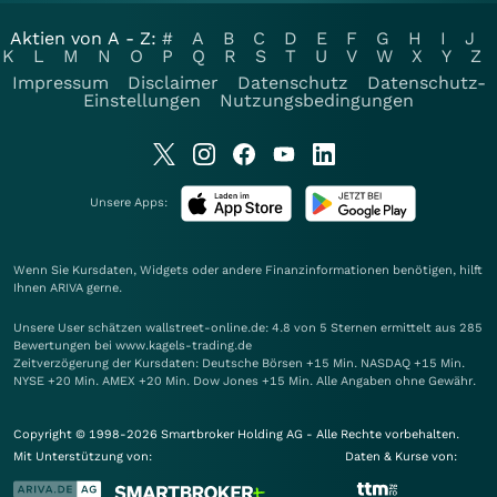
Aktien von A - Z:
#
A
B
C
D
E
F
G
H
I
J
K
L
M
N
O
P
Q
R
S
T
U
V
W
X
Y
Z
Impressum
Disclaimer
Datenschutz
Datenschutz-
Einstellungen
Nutzungsbedingungen
Unsere Apps:
Wenn Sie Kursdaten, Widgets oder andere Finanzinformationen benötigen, hilft
Ihnen
ARIVA
gerne.
Unsere User schätzen wallstreet-online.de: 4.8 von 5 Sternen ermittelt aus 285
Bewertungen bei www.kagels-trading.de
Zeitverzögerung der Kursdaten: Deutsche Börsen +15 Min. NASDAQ +15 Min.
NYSE +20 Min. AMEX +20 Min. Dow Jones +15 Min. Alle Angaben ohne Gewähr.
Copyright © 1998-2026 Smartbroker Holding AG - Alle Rechte vorbehalten.
Mit Unterstützung von:
Daten & Kurse von: