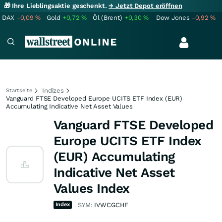
🎁 Ihre Lieblingsaktie geschenkt.
→ Jetzt Depot eröffnen
DAX
-0,09
%
Gold
+0,72
%
Öl (Brent)
+0,30
%
Dow Jones
-0,92
%
Indizes
Startseite
Vanguard FTSE Developed Europe UCITS ETF Index (EUR)
Accumulating Indicative Net Asset Values
Vanguard FTSE Developed
Europe UCITS ETF Index
(EUR) Accumulating
Indicative Net Asset
Values Index
Index
SYM:
IVWCGCHF