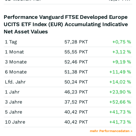
Performance Vanguard FTSE Developed Europe
UCITS ETF Index (EUR) Accumulating Indicative
Net Asset Values
1 Tag
57,28
PKT
+0,75
%
1 Monat
55,55
PKT
+3,12
%
3 Monate
52,46
PKT
+9,19
%
6 Monate
51,38
PKT
+11,49
%
Lfd. Jahr
50,24
PKT
+14,02
%
1 Jahr
46,23
PKT
+23,90
%
3 Jahre
37,52
PKT
+52,66
%
5 Jahre
40,42
PKT
+41,73
%
10 Jahre
40,42
PKT
+41,73
%
mehr Performancedaten »