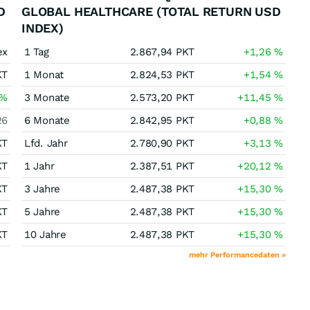
D
GLOBAL HEALTHCARE (TOTAL RETURN USD
INDEX)
ex
1 Tag
2.867,94
PKT
+1,26
%
KT
1 Monat
2.824,53
PKT
+1,54
%
%
3 Monate
2.573,20
PKT
+11,45
%
26
6 Monate
2.842,95
PKT
+0,88
%
KT
Lfd. Jahr
2.780,90
PKT
+3,13
%
KT
1 Jahr
2.387,51
PKT
+20,12
%
KT
3 Jahre
2.487,38
PKT
+15,30
%
KT
5 Jahre
2.487,38
PKT
+15,30
%
KT
10 Jahre
2.487,38
PKT
+15,30
%
mehr Performancedaten »