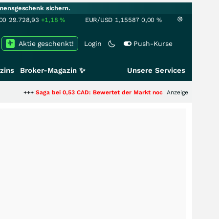
mensgeschenk sichern.
00
29.728,93
+1,18
%
EUR/USD
1,15587
0,00
%
Aktie geschenkt!
Login
Push-Kurse
zins
Broker-Magazin ✨
Unsere Services
Saga bei 0,53 CAD: Bewertet der Markt noch immer nur die Hälfte der Stor
Anzeige