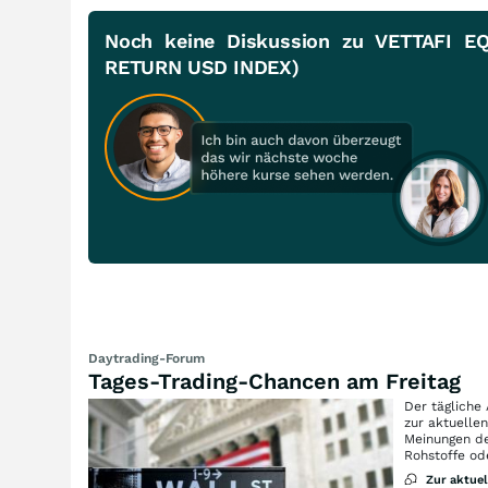
Noch keine Diskussion zu VETTAFI
RETURN USD INDEX)
Daytrading-Forum
Tages-Trading-Chancen am Freitag
Der tägliche
zur aktuelle
Meinungen de
Rohstoffe od
Zur aktue