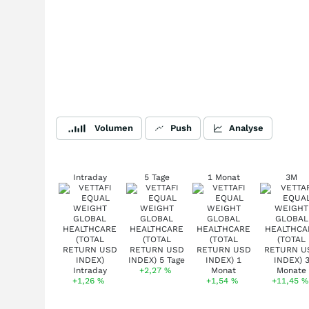
Volumen
Push
Analyse
Intraday
5 Tage
1 Monat
3M
+2,27
%
+1,26
%
+1,54
%
+11,45
%