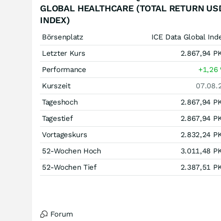
GLOBAL HEALTHCARE (TOTAL RETURN US
INDEX)
Börsenplatz
ICE Data Global Ind
Letzter Kurs
2.867,94
P
Performance
+1,26
Kurszeit
07.08.
Tageshoch
2.867,94
P
Tagestief
2.867,94
P
Vortageskurs
2.832,24
P
52-Wochen Hoch
3.011,48
P
52-Wochen Tief
2.387,51
P
Forum