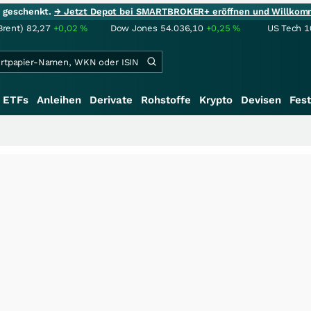
ie geschenkt.
→ Jetzt Depot bei SMARTBROKER+ eröffnen und Willkom
Brent)
82,27
+0,02
%
Dow Jones
54.036,10
+0,25
%
US Tech 1
ETFs
Anleihen
Derivate
Rohstoffe
Krypto
Devisen
Fest
+++