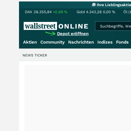
🎁 Ihre Lieblingsakt
DAX
26.355,84
+0,69
%
Gold
4.342,26
0,00
%
Öl (
Depot eröffnen
Aktien
Community
Nachrichten
Indizes
Fonds
NEWS TICKER