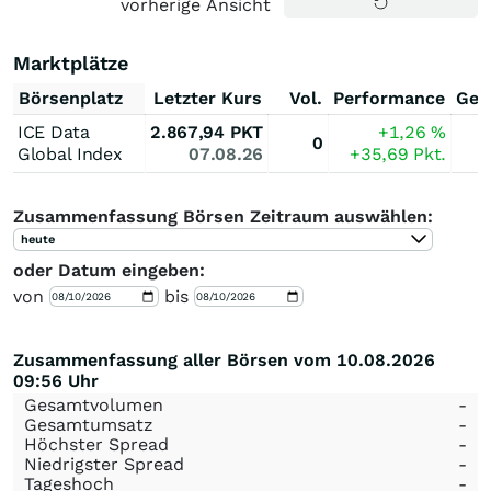
vorherige Ansicht
Marktplätze
Börsenplatz
Letzter Kurs
Vol.
Performance
Ges
ICE Data
2.867,94
PKT
+1,26
%
0
Global Index
07.08.26
+35,69
Pkt.
Zusammenfassung Börsen Zeitraum auswählen:
heute
oder Datum eingeben:
von
bis
Zusammenfassung aller Börsen vom 10.08.2026
09:56 Uhr
Gesamtvolumen
-
Gesamtumsatz
-
Höchster Spread
-
Niedrigster Spread
-
Tageshoch
-