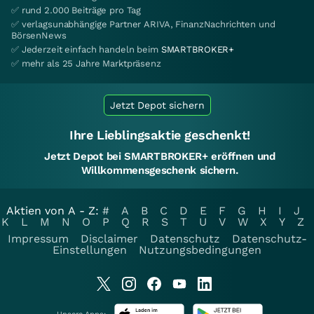
✅ rund 2.000 Beiträge pro Tag
✅ verlagsunabhängige Partner ARIVA, FinanzNachrichten und
BörsenNews
✅ Jederzeit einfach handeln beim
SMARTBROKER+
✅ mehr als 25 Jahre Marktpräsenz
Jetzt Depot sichern
Ihre Lieblingsaktie geschenkt!
Jetzt Depot bei SMARTBROKER+ eröffnen und
Willkommensgeschenk sichern.
Aktien von A - Z:
#
A
B
C
D
E
F
G
H
I
J
K
L
M
N
O
P
Q
R
S
T
U
V
W
X
Y
Z
Impressum
Disclaimer
Datenschutz
Datenschutz-
Einstellungen
Nutzungsbedingungen