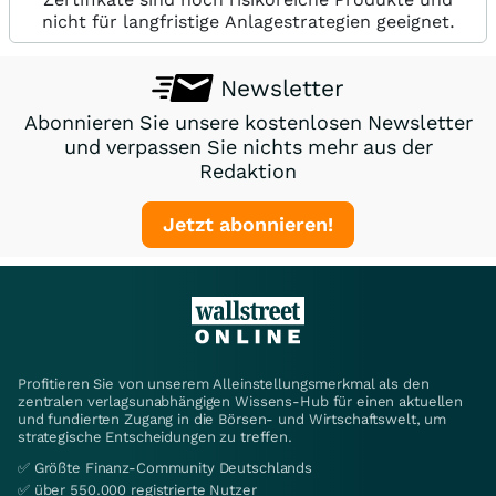
nicht für langfristige Anlagestrategien geeignet.
Newsletter
Abonnieren Sie unsere kostenlosen Newsletter
und verpassen Sie nichts mehr aus der
Redaktion
Jetzt abonnieren!
Profitieren Sie von unserem Alleinstellungsmerkmal als den
zentralen verlagsunabhängigen Wissens-Hub für einen aktuellen
und fundierten Zugang in die Börsen- und Wirtschaftswelt, um
strategische Entscheidungen zu treffen.
✅ Größte Finanz-Community Deutschlands
✅ über 550.000 registrierte Nutzer