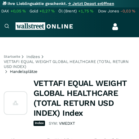
🎁 Ihre Lieblingsaktie geschenkt.
→ Jetzt Depot eröffnen
DAX
+0,05
%
Gold
+0,27
%
Öl (Brent)
+1,75
%
Dow Jones
-0,03
%
Indizes
Startseite
VETTAFI EQUAL WEIGHT GLOBAL HEALTHCARE (TOTAL RETURN
USD INDEX)
Handelsplätze
VETTAFI EQUAL WEIGHT
GLOBAL HEALTHCARE
(TOTAL RETURN USD
INDEX) Index
Index
SYM:
VMEDXT