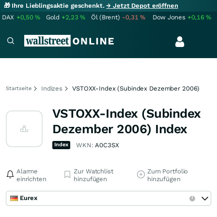
🎁 Ihre Lieblingsaktie geschenkt.
→ Jetzt Depot eröffnen
DAX
+0,50
%
Gold
+2,23
%
Öl (Brent)
-0,31
%
Dow Jones
+0,16
%
Indizes
VSTOXX-Index (Subindex Dezember 2006)
Startseite
VSTOXX-Index (Subindex
Dezember 2006) Index
Index
WKN:
A0C3SX
Alarme
Zur Watchlist
Zum Portfolio
einrichten
hinzufügen
hinzufügen
Eurex