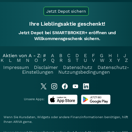
Jetzt Depot sichern
Ihre Lieblingsaktie geschenkt!
Jetzt Depot bei SMARTBROKER+ eröffnen und
Willkommensgeschenk sichern.
Aktien von A - Z:
#
A
B
C
D
E
F
G
H
I
J
K
L
M
N
O
P
Q
R
S
T
U
V
W
X
Y
Z
Impressum
Disclaimer
Datenschutz
Datenschutz-
Einstellungen
Nutzungsbedingungen
Unsere Apps:
Wenn Sie Kursdaten, Widgets oder andere Finanzinformationen benötigen, hilft
Ihnen
ARIVA
gerne.