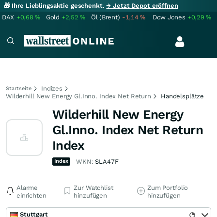
🎁 Ihre Lieblingsaktie geschenkt.
→ Jetzt Depot eröffnen
DAX
+0,68
%
Gold
+2,52
%
Öl (Brent)
-1,14
%
Dow Jones
+0,29
%
Indizes
Startseite
Wilderhill New Energy Gl.Inno. Index Net Return
Handelsplätze
Wilderhill New Energy
Gl.Inno. Index Net Return
Index
Index
WKN:
SLA47F
Alarme
Zur Watchlist
Zum Portfolio
einrichten
hinzufügen
hinzufügen
Stuttgart