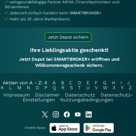
✅ verlagsunabhängige Partner ARIVA, FinanzNachrichten und
BörsenNews
✅ Jederzeit einfach handeln beim
SMARTBROKER+
✅ mehr als 25 Jahre Marktpräsenz
Jetzt Depot sichern
Ihre Lieblingsaktie geschenkt!
Jetzt Depot bei SMARTBROKER+ eröffnen und
Willkommensgeschenk sichern.
Aktien von A - Z:
#
A
B
C
D
E
F
G
H
I
J
K
L
M
N
O
P
Q
R
S
T
U
V
W
X
Y
Z
Impressum
Disclaimer
Datenschutz
Datenschutz-
Einstellungen
Nutzungsbedingungen
Unsere Apps: