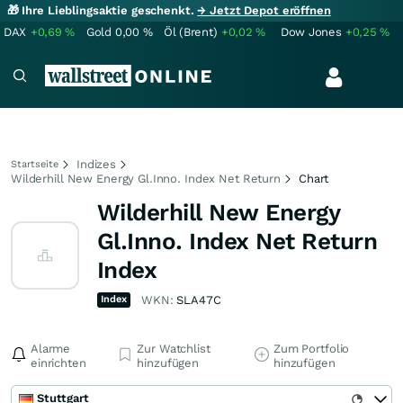
🎁 Ihre Lieblingsaktie geschenkt.
→ Jetzt Depot eröffnen
DAX
+0,69
%
Gold
0,00
%
Öl (Brent)
+0,02
%
Dow Jones
+0,25
%
Indizes
Startseite
Wilderhill New Energy Gl.Inno. Index Net Return
Chart
Wilderhill New Energy
Gl.Inno. Index Net Return
Index
Index
WKN:
SLA47C
Alarme
Zur Watchlist
Zum Portfolio
einrichten
hinzufügen
hinzufügen
Stuttgart