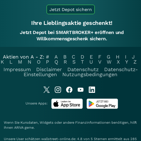
Jetzt Depot sichern
Ihre Lieblingsaktie geschenkt!
Jetzt Depot bei SMARTBROKER+ eröffnen und
Willkommensgeschenk sichern.
Aktien von A - Z:
#
A
B
C
D
E
F
G
H
I
J
K
L
M
N
O
P
Q
R
S
T
U
V
W
X
Y
Z
Impressum
Disclaimer
Datenschutz
Datenschutz-
Einstellungen
Nutzungsbedingungen
Unsere Apps:
Wenn Sie Kursdaten, Widgets oder andere Finanzinformationen benötigen, hilft
Ihnen
ARIVA
gerne.
Unsere User schätzen wallstreet-online.de: 4.8 von 5 Sternen ermittelt aus 285