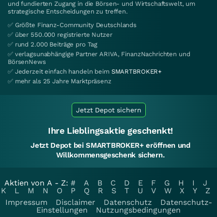
und fundierten Zugang in die Börsen- und Wirtschaftswelt, um
strategische Entscheidungen zu treffen.
✅ Größte Finanz-Community Deutschlands
✅ über 550.000 registrierte Nutzer
✅ rund 2.000 Beiträge pro Tag
✅ verlagsunabhängige Partner ARIVA, FinanzNachrichten und
BörsenNews
✅ Jederzeit einfach handeln beim
SMARTBROKER+
✅ mehr als 25 Jahre Marktpräsenz
Jetzt Depot sichern
Ihre Lieblingsaktie geschenkt!
Jetzt Depot bei SMARTBROKER+ eröffnen und
Willkommensgeschenk sichern.
Aktien von A - Z:
#
A
B
C
D
E
F
G
H
I
J
K
L
M
N
O
P
Q
R
S
T
U
V
W
X
Y
Z
Impressum
Disclaimer
Datenschutz
Datenschutz-
Einstellungen
Nutzungsbedingungen