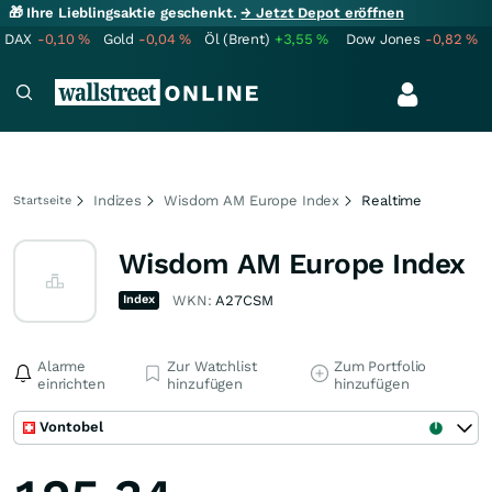
🎁 Ihre Lieblingsaktie geschenkt.
→ Jetzt Depot eröffnen
DAX
-0,10
%
Gold
-0,04
%
Öl (Brent)
+3,55
%
Dow Jones
-0,82
%
Indizes
Wisdom AM Europe Index
Realtime
Startseite
Wisdom AM Europe Index
Index
WKN:
A27CSM
Alarme
Zur Watchlist
Zum Portfolio
einrichten
hinzufügen
hinzufügen
Vontobel