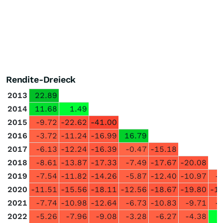
Rendite-Dreieck
2013
22.89
2014
11.68
1.49
2015
-9.72
-22.62
-41.00
2016
-3.72
-11.24
-16.99
16.79
2017
-6.13
-12.24
-16.39
-0.47
-15.18
2018
-8.61
-13.87
-17.33
-7.49
-17.67
-20.08
2019
-7.54
-11.82
-14.26
-5.87
-12.40
-10.97
-
2020
-11.51
-15.56
-18.11
-12.56
-18.67
-19.80
-1
2021
-7.74
-10.98
-12.64
-6.73
-10.83
-9.71
-
2022
-5.26
-7.96
-9.08
-3.28
-6.27
-4.38