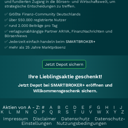
und fundierten Zugang in die Börsen- und Wirtschaftswelt, um
strategische Entscheidungen zu treffen.
✅ Größte Finanz-Community Deutschlands
✅ über 550.000 registrierte Nutzer
✅ rund 2.000 Beiträge pro Tag
✅ verlagsunabhängige Partner ARIVA, FinanzNachrichten und
BörsenNews
✅ Jederzeit einfach handeln beim
SMARTBROKER+
✅ mehr als 25 Jahre Marktpräsenz
Jetzt Depot sichern
Ihre Lieblingsaktie geschenkt!
Jetzt Depot bei SMARTBROKER+ eröffnen und
Willkommensgeschenk sichern.
Aktien von A - Z:
#
A
B
C
D
E
F
G
H
I
J
K
L
M
N
O
P
Q
R
S
T
U
V
W
X
Y
Z
Impressum
Disclaimer
Datenschutz
Datenschutz-
Einstellungen
Nutzungsbedingungen