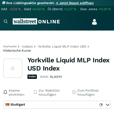
🎁 Ihre Lieblingsaktie geschenkt.
→ Jetzt Depot eröffnen
DAX
-0,02
%
Gold
+0,50
%
Öl (Brent)
+1,07
%
Dow Jones
+0,20
%
Indizes
Yorkville Liquid MLP Index USD
Startseite
Historische Kurse
Yorkville Liquid MLP Index
USD Index
Index
WKN:
SLA0YV
Alarme
Zur Watchlist
Zum Portfolio
einrichten
hinzufügen
hinzufügen
Stuttgart