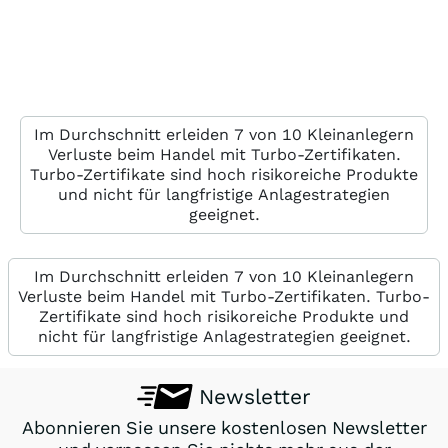
DN0FE0
Endlos
35
DN0HWE
Mini
36
DU93ZR
Endlos
34
DU9ZUN
Endlos
34
Im Durchschnitt erleiden 7 von 10 Kleinanlegern
DU967D
Mini
35
Verluste beim Handel mit Turbo-Zertifikaten.
Turbo-Zertifikate sind hoch risikoreiche Produkte
DU9ZUM
Endlos
34
und nicht für langfristige Anlagestrategien
geeignet.
DU9ZUL
Endlos
33
DU9651
Mini
34
Im Durchschnitt erleiden 7 von 10 Kleinanlegern
Verluste beim Handel mit Turbo-Zertifikaten. Turbo-
DU8DEX
Endlos
32
Zertifikate sind hoch risikoreiche Produkte und
nicht für langfristige Anlagestrategien geeignet.
DU8AAB
Endlos
32
DU84Y5
Endlos
31
Newsletter
DU9CRQ
Mini
32
Abonnieren Sie unsere kostenlosen Newsletter
DU75AY
Endlos
31