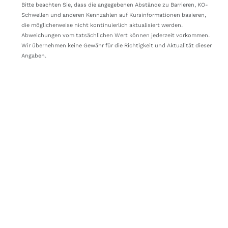
DN1FZY
Endlos
39
Bitte beachten Sie, dass die angegebenen Abstände zu Barrieren, KO-
Schwellen und anderen Kennzahlen auf Kursinformationen basieren,
DN06YJ
Endlos
39
die möglicherweise nicht kontinuierlich aktualisiert werden.
Abweichungen vom tatsächlichen Wert können jederzeit vorkommen.
DN1S5E
Mini
40
Wir übernehmen keine Gewähr für die Richtigkeit und Aktualität dieser
Angaben.
DN0CHA
Endlos
38
DN0JCM
Endlos
38
DN1S5D
Mini
40
DU96K3
Endlos
37
DN1LEH
Mini
39
DU96GN
Endlos
37
DU96DW
Endlos
36
DN0A1P
Mini
37
DU96AV
Endlos
35