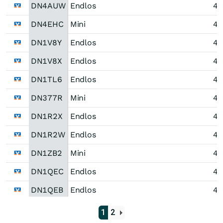
DN4AUW
Endlos
44
DN4EHC
Mini
46
DN1V8Y
Endlos
43
DN1V8X
Endlos
42
DN1TL6
Endlos
42
DN377R
Mini
44
DN1R2X
Endlos
41
DN1R2W
Endlos
41
DN1ZB2
Mini
43
DN1QEC
Endlos
40
DN1QEB
Endlos
40
DN1S5F
Mini
41
1
2