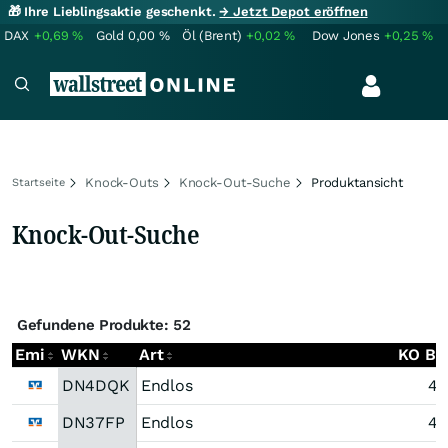
🎁 Ihre Lieblingsaktie geschenkt.
→ Jetzt Depot eröffnen
DAX
+0,69
%
Gold
0,00
%
Öl (Brent)
+0,02
%
Dow Jones
+0,25
%
Knock-Outs
Knock-Out-Suche
Produktansicht
Startseite
Knock-Out-Suche
Gefundene Produkte: 52
Emi
WKN
Art
KO Bar
DN4DQK
Endlos
47
DN37FP
Endlos
45