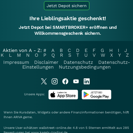
Jetzt Depot sichern
Ihre Lieblingsaktie geschenkt!
Jetzt Depot bei SMARTBROKER+ eröffnen und
Willkommensgeschenk sichern.
Aktien von A - Z:
#
A
B
C
D
E
F
G
H
I
J
K
L
M
N
O
P
Q
R
S
T
U
V
W
X
Y
Z
Impressum
Disclaimer
Datenschutz
Datenschutz-
Einstellungen
Nutzungsbedingungen
Unsere Apps:
Wenn Sie Kursdaten, Widgets oder andere Finanzinformationen benötigen, hilft
Ihnen
ARIVA
gerne.
Unsere User schätzen wallstreet-online.de: 4.8 von 5 Sternen ermittelt aus 285
Bewertungen bei www.kagels-trading.de