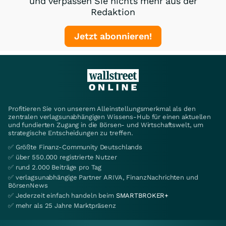
und verpassen Sie nichts mehr aus der
Redaktion
DU84Y4
Endlos
30
Jetzt abonnieren!
DU8C46
Mini
32
DU75AX
Endlos
30
DU8EAT
Mini
31
DU662G
Endlos
29
Profitieren Sie von unserem Alleinstellungsmerkmal als den
DU6YQ2
Endlos
29
zentralen verlagsunabhängigen Wissens-Hub für einen aktuellen
und fundierten Zugang in die Börsen- und Wirtschaftswelt, um
DU6YQ1
Endlos
28
strategische Entscheidungen zu treffen.
✅ Größte Finanz-Community Deutschlands
DU66HZ
Mini
29
✅ über 550.000 registrierte Nutzer
DU6YQ0
Endlos
28
✅ rund 2.000 Beiträge pro Tag
✅ verlagsunabhängige Partner ARIVA, FinanzNachrichten und
DU69TN
Mini
29
BörsenNews
✅ Jederzeit einfach handeln beim
SMARTBROKER+
DU6WRV
Endlos
27
✅ mehr als 25 Jahre Marktpräsenz