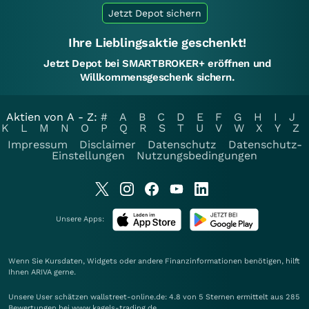
Jetzt Depot sichern
Ihre Lieblingsaktie geschenkt!
Jetzt Depot bei SMARTBROKER+ eröffnen und
Willkommensgeschenk sichern.
Aktien von A - Z:
#
A
B
C
D
E
F
G
H
I
J
K
L
M
N
O
P
Q
R
S
T
U
V
W
X
Y
Z
Impressum
Disclaimer
Datenschutz
Datenschutz-
Einstellungen
Nutzungsbedingungen
Unsere Apps:
Wenn Sie Kursdaten, Widgets oder andere Finanzinformationen benötigen, hilft
Ihnen
ARIVA
gerne.
Unsere User schätzen wallstreet-online.de: 4.8 von 5 Sternen ermittelt aus 285
Bewertungen bei www.kagels-trading.de