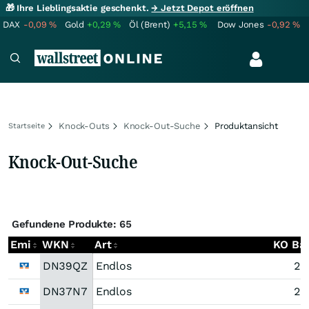
🎁 Ihre Lieblingsaktie geschenkt.
→ Jetzt Depot eröffnen
DAX
-0,09
%
Gold
+0,29
%
Öl (Brent)
+5,15
%
Dow Jones
-0,92
%
Knock-Outs
Knock-Out-Suche
Produktansicht
Startseite
Knock-Out-Suche
Gefundene Produkte: 65
Emi
WKN
Art
KO Bar
DN39QZ
Endlos
28
DN37N7
Endlos
28