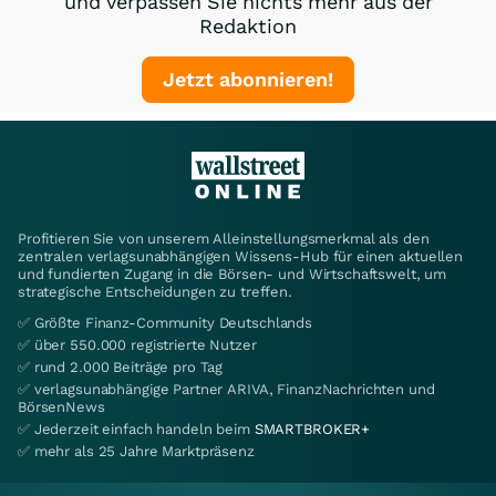
und verpassen Sie nichts mehr aus der
Redaktion
DY8DDP
Endlos
20
Jetzt abonnieren!
DU2TN9
Endlos
20
DY8C3R
Mini
21
DY7DT3
Endlos
20
DY93C2
Mini
21
Profitieren Sie von unserem Alleinstellungsmerkmal als den
DY7DT2
Endlos
20
zentralen verlagsunabhängigen Wissens-Hub für einen aktuellen
und fundierten Zugang in die Börsen- und Wirtschaftswelt, um
DY8C3Q
Mini
21
strategische Entscheidungen zu treffen.
✅ Größte Finanz-Community Deutschlands
DY7DT1
Endlos
19
✅ über 550.000 registrierte Nutzer
DY8C3P
Mini
20
✅ rund 2.000 Beiträge pro Tag
✅ verlagsunabhängige Partner ARIVA, FinanzNachrichten und
DY68ZE
Endlos
19
BörsenNews
✅ Jederzeit einfach handeln beim
SMARTBROKER+
DY93C1
Mini
20
✅ mehr als 25 Jahre Marktpräsenz