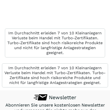
DN0A14
Mini
24
DU9Z4F
Endlos
22
DU25HE
Endlos
22
DU968M
Mini
23
Im Durchschnitt erleiden 7 von 10 Kleinanlegern
DU26K0
Endlos
22
Verluste beim Handel mit Turbo-Zertifikaten.
Turbo-Zertifikate sind hoch risikoreiche Produkte
DU22CK
Endlos
22
und nicht für langfristige Anlagestrategien
geeignet.
DU5XPJ
Endlos
21
DY76JD
Endlos
21
Im Durchschnitt erleiden 7 von 10 Kleinanlegern
Verluste beim Handel mit Turbo-Zertifikaten. Turbo-
DU259K
Mini
22
Zertifikate sind hoch risikoreiche Produkte und
nicht für langfristige Anlagestrategien geeignet.
DY8DDQ
Endlos
21
DY76JC
Endlos
21
Newsletter
DY76JB
Endlos
21
Abonnieren Sie unsere kostenlosen Newsletter
DU220Q
Mini
22