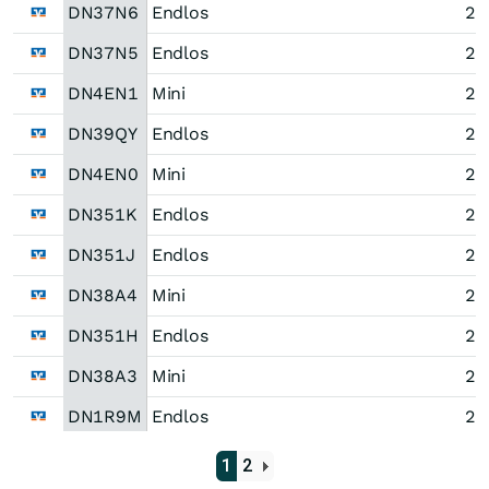
DN37N6
Endlos
27
DN37N5
Endlos
27
DN4EN1
Mini
28
DN39QY
Endlos
27
DN4EN0
Mini
28
DN351K
Endlos
26
DN351J
Endlos
26
DN38A4
Mini
27
DN351H
Endlos
26
DN38A3
Mini
27
DN1R9M
Endlos
25
DN0AN8
Endlos
25
1
2