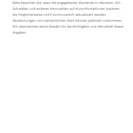
DN2G7Z
Endlos
25
Bitte beachten Sie, dass die angegebenen Abstände zu Barrieren, KO-
Schwellen und anderen Kennzahlen auf Kursinformationen basieren,
DN36TE
Mini
26
die möglicherweise nicht kontinuierlich aktualisiert werden.
Abweichungen vom tatsächlichen Wert können jederzeit vorkommen.
DN0AN7
Endlos
24
Wir übernehmen keine Gewähr für die Richtigkeit und Aktualität dieser
Angaben.
DN1QH5
Endlos
24
DU96L1
Endlos
24
DN0H1P
Mini
25
DU96HK
Endlos
24
DU96EK
Endlos
23
DN0HYY
Mini
25
DN043B
Mini
24
DN1QH4
Endlos
23
DU930T
Endlos
23