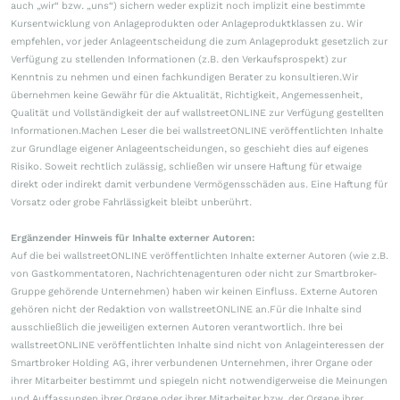
auch „wir“ bzw. „uns“) sichern weder explizit noch implizit eine bestimmte
Kursentwicklung von Anlageprodukten oder Anlageproduktklassen zu. Wir
empfehlen, vor jeder Anlageentscheidung die zum Anlageprodukt gesetzlich zur
Verfügung zu stellenden Informationen (z.B. den Verkaufsprospekt) zur
Kenntnis zu nehmen und einen fachkundigen Berater zu konsultieren.Wir
übernehmen keine Gewähr für die Aktualität, Richtigkeit, Angemessenheit,
Qualität und Vollständigkeit der auf wallstreetONLINE zur Verfügung gestellten
Informationen.Machen Leser die bei wallstreetONLINE veröffentlichten Inhalte
zur Grundlage eigener Anlageentscheidungen, so geschieht dies auf eigenes
Risiko. Soweit rechtlich zulässig, schließen wir unsere Haftung für etwaige
direkt oder indirekt damit verbundene Vermögensschäden aus. Eine Haftung für
Vorsatz oder grobe Fahrlässigkeit bleibt unberührt.
Ergänzender Hinweis für Inhalte externer Autoren:
Auf die bei wallstreetONLINE veröffentlichten Inhalte externer Autoren (wie z.B.
von Gastkommentatoren, Nachrichtenagenturen oder nicht zur Smartbroker-
Gruppe gehörende Unternehmen) haben wir keinen Einfluss. Externe Autoren
gehören nicht der Redaktion von wallstreetONLINE an.Für die Inhalte sind
ausschließlich die jeweiligen externen Autoren verantwortlich. Ihre bei
wallstreetONLINE veröffentlichten Inhalte sind nicht von Anlageinteressen der
Smartbroker Holding AG, ihrer verbundenen Unternehmen, ihrer Organe oder
ihrer Mitarbeiter bestimmt und spiegeln nicht notwendigerweise die Meinungen
und Auffassungen ihrer Organe oder ihrer Mitarbeiter bzw. der Organe ihrer