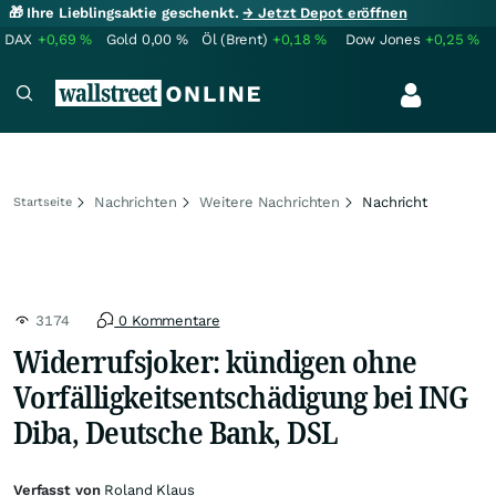
🎁 Ihre Lieblingsaktie geschenkt.
→ Jetzt Depot eröffnen
DAX
+0,69
%
Gold
0,00
%
Öl (Brent)
+0,18
%
Dow Jones
+0,25
%
Nachrichten
Weitere Nachrichten
Nachricht
Startseite
3174
0 Kommentare
Widerrufsjoker: kündigen ohne
Vorfälligkeitsentschädigung bei ING
Diba, Deutsche Bank, DSL
Verfasst von
Roland Klaus