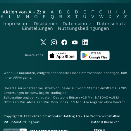
Aktien von A - Z:
#
A
B
C
D
E
F
G
H
I
J
K
L
M
N
O
P
Q
R
S
T
U
V
W
X
Y
Z
Impressum
Disclaimer
Datenschutz
Datenschutz-
Einstellungen
Nutzungsbedingungen
Unsere Apps:
Wenn Sie Kursdaten, Widgets oder andere Finanzinformationen benötigen, hilft
Ihnen
ARIVA
gerne.
Unsere User schätzen wallstreet-online.de: 4.8 von 5 Sternen ermittelt aus 285
Bewertungen bei www.kagels-trading.de
Zeitverzögerung der Kursdaten: Deutsche Börsen +15 Min. NASDAQ +15 Min.
NYSE +20 Min. AMEX +20 Min. Dow Jones +15 Min. Alle Angaben ohne Gewähr.
Copyright © 1998-2026 Smartbroker Holding AG - Alle Rechte vorbehalten.
Mit Unterstützung von:
Daten & Kurse von: