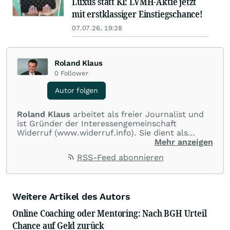
Luxus statt KI: LVMH-Aktie jetzt
mit erstklassiger Einstiegschance!
07.07.26, 19:28
Roland Klaus
0
Follower
Autor folgen
Roland Klaus
arbeitet als freier Journalist und
ist Gründer der Interessengemeinschaft
Widerruf (www.widerruf.info). Sie dient als
Anlaufstelle für alle, die sich zum Thema
Mehr anzeigen
Widerrufsjoker informieren und austauschen
RSS-Feed abonnieren
wollen und bietet eine kostenlose Prüfung von
Widerrufsklauseln in Immobiliendarlehen, Kfz-
Krediten und Lebensversicherungen an. Bekannt
wurde Klaus als Frankfurter Börsenreporter für
Weitere Artikel des Autors
n-tv, N24 und den amerikanischen Finanzsender
CNBC sowie als Autor des Buches
Online Coaching oder Mentoring: Nach BGH Urteil
Wirtschaftliche Selbstverteidigung.
Chance auf Geld zurück