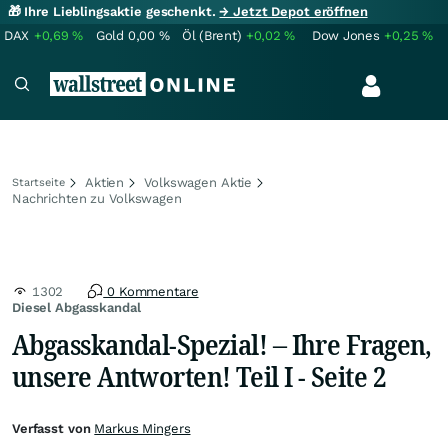
🎁 Ihre Lieblingsaktie geschenkt.
→ Jetzt Depot eröffnen
DAX
+0,69
%
Gold
0,00
%
Öl (Brent)
+0,02
%
Dow Jones
+0,25
%
Aktien
Volkswagen Aktie
Startseite
Nachrichten zu Volkswagen
1302
0 Kommentare
Diesel Abgasskandal
Abgasskandal-Spezial! – Ihre Fragen,
unsere Antworten! Teil I - Seite 2
Verfasst von
Markus Mingers