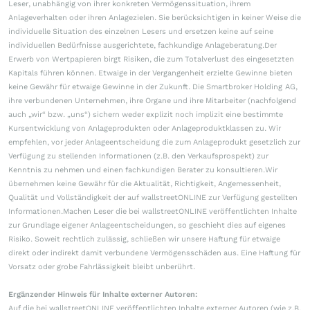
Leser, unabhängig von ihrer konkreten Vermögenssituation, ihrem
Anlageverhalten oder ihren Anlagezielen. Sie berücksichtigen in keiner Weise die
individuelle Situation des einzelnen Lesers und ersetzen keine auf seine
individuellen Bedürfnisse ausgerichtete, fachkundige Anlageberatung.Der
Erwerb von Wertpapieren birgt Risiken, die zum Totalverlust des eingesetzten
Kapitals führen können. Etwaige in der Vergangenheit erzielte Gewinne bieten
keine Gewähr für etwaige Gewinne in der Zukunft. Die Smartbroker Holding AG,
ihre verbundenen Unternehmen, ihre Organe und ihre Mitarbeiter (nachfolgend
auch „wir“ bzw. „uns“) sichern weder explizit noch implizit eine bestimmte
Kursentwicklung von Anlageprodukten oder Anlageproduktklassen zu. Wir
empfehlen, vor jeder Anlageentscheidung die zum Anlageprodukt gesetzlich zur
Verfügung zu stellenden Informationen (z.B. den Verkaufsprospekt) zur
Kenntnis zu nehmen und einen fachkundigen Berater zu konsultieren.Wir
übernehmen keine Gewähr für die Aktualität, Richtigkeit, Angemessenheit,
Qualität und Vollständigkeit der auf wallstreetONLINE zur Verfügung gestellten
Informationen.Machen Leser die bei wallstreetONLINE veröffentlichten Inhalte
zur Grundlage eigener Anlageentscheidungen, so geschieht dies auf eigenes
Risiko. Soweit rechtlich zulässig, schließen wir unsere Haftung für etwaige
direkt oder indirekt damit verbundene Vermögensschäden aus. Eine Haftung für
Vorsatz oder grobe Fahrlässigkeit bleibt unberührt.
Ergänzender Hinweis für Inhalte externer Autoren:
Auf die bei wallstreetONLINE veröffentlichten Inhalte externer Autoren (wie z.B.