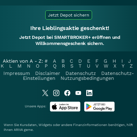
Jetzt Depot sichern
Ihre Lieblingsaktie geschenkt!
Jetzt Depot bei SMARTBROKER+ eröffnen und
Willkommensgeschenk sichern.
Aktien von A - Z:
#
A
B
C
D
E
F
G
H
I
J
K
L
M
N
O
P
Q
R
S
T
U
V
W
X
Y
Z
Impressum
Disclaimer
Datenschutz
Datenschutz-
Einstellungen
Nutzungsbedingungen
Unsere Apps:
Wenn Sie Kursdaten, Widgets oder andere Finanzinformationen benötigen, hilft
Ihnen
ARIVA
gerne.