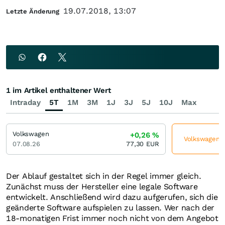
19.07.2018, 13:07
Letzte Änderung
1 im Artikel enthaltener Wert
Intraday
5T
1M
3M
1J
3J
5J
10J
Max
Volkswagen
+0,26
%
Volkswagen je
07.08.26
77,30
EUR
Der Ablauf gestaltet sich in der Regel immer gleich.
Zunächst muss der Hersteller eine legale Software
entwickelt. Anschließend wird dazu aufgerufen, sich die
geänderte Software aufspielen zu lassen. Wer nach der
18-monatigen Frist immer noch nicht von dem Angebot