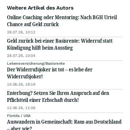
wurde Klaus als Frankfurter Börsenreporter für
Weitere Artikel des Autors
n-tv, N24 und den amerikanischen Finanzsender
CNBC sowie als Autor des Buches
Online Coaching oder Mentoring: Nach BGH Urteil
Wirtschaftliche Selbstverteidigung.
Chance auf Geld zurück
Sie erreichen Ihn unter
www.widerruf.info
28.07.26, 10:12
Geld zurück bei einer Basisrente: Widerruf statt
Kündigung hilft beim Ausstieg
28.07.26, 10:04
Lebensversicherung/Basisrente
Der Widerrufsjoker ist tot – es lebe der
Widerrufsjoker!
15.06.26, 18:19
Enterbung? Setzen Sie Ihren Anspruch auf den
Pflichtteil einer Erbschaft durch!
12.06.26, 11:06
Florida / USA
Auswandern in Gemeinschaft: Raus aus Deutschland
– aber wie?