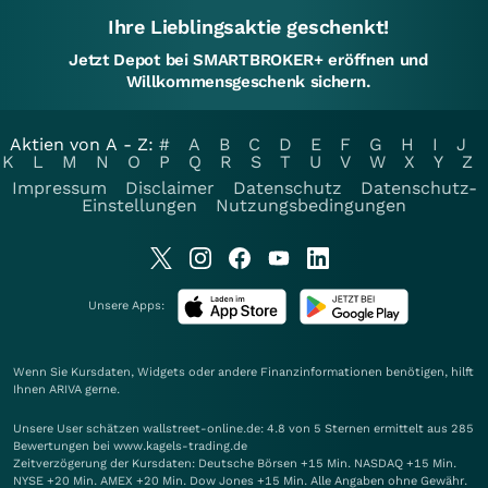
Ihre Lieblingsaktie geschenkt!
Jetzt Depot bei SMARTBROKER+ eröffnen und
Willkommensgeschenk sichern.
Aktien von A - Z:
#
A
B
C
D
E
F
G
H
I
J
K
L
M
N
O
P
Q
R
S
T
U
V
W
X
Y
Z
Impressum
Disclaimer
Datenschutz
Datenschutz-
Einstellungen
Nutzungsbedingungen
Unsere Apps:
Wenn Sie Kursdaten, Widgets oder andere Finanzinformationen benötigen, hilft
Ihnen
ARIVA
gerne.
Unsere User schätzen wallstreet-online.de: 4.8 von 5 Sternen ermittelt aus 285
Bewertungen bei www.kagels-trading.de
Zeitverzögerung der Kursdaten: Deutsche Börsen +15 Min. NASDAQ +15 Min.
NYSE +20 Min. AMEX +20 Min. Dow Jones +15 Min. Alle Angaben ohne Gewähr.