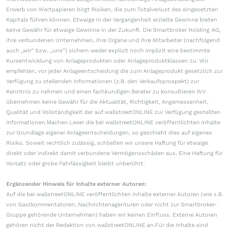
Erwerb von Wertpapieren birgt Risiken, die zum Totalverlust des eingesetzten
Kapitals führen können. Etwaige in der Vergangenheit erzielte Gewinne bieten
keine Gewähr für etwaige Gewinne in der Zukunft. Die Smartbroker Holding AG,
ihre verbundenen Unternehmen, ihre Organe und ihre Mitarbeiter (nachfolgend
auch „wir“ bzw. „uns“) sichern weder explizit noch implizit eine bestimmte
Kursentwicklung von Anlageprodukten oder Anlageproduktklassen zu. Wir
empfehlen, vor jeder Anlageentscheidung die zum Anlageprodukt gesetzlich zur
Verfügung zu stellenden Informationen (z.B. den Verkaufsprospekt) zur
Kenntnis zu nehmen und einen fachkundigen Berater zu konsultieren.Wir
übernehmen keine Gewähr für die Aktualität, Richtigkeit, Angemessenheit,
Qualität und Vollständigkeit der auf wallstreetONLINE zur Verfügung gestellten
Informationen.Machen Leser die bei wallstreetONLINE veröffentlichten Inhalte
zur Grundlage eigener Anlageentscheidungen, so geschieht dies auf eigenes
Risiko. Soweit rechtlich zulässig, schließen wir unsere Haftung für etwaige
direkt oder indirekt damit verbundene Vermögensschäden aus. Eine Haftung für
Vorsatz oder grobe Fahrlässigkeit bleibt unberührt.
Ergänzender Hinweis für Inhalte externer Autoren:
Auf die bei wallstreetONLINE veröffentlichten Inhalte externer Autoren (wie z.B.
von Gastkommentatoren, Nachrichtenagenturen oder nicht zur Smartbroker-
Gruppe gehörende Unternehmen) haben wir keinen Einfluss. Externe Autoren
gehören nicht der Redaktion von wallstreetONLINE an.Für die Inhalte sind