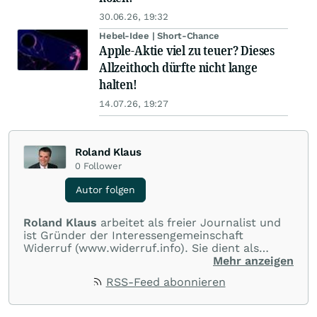
30.06.26, 19:32
Hebel-Idee | Short-Chance
Apple-Aktie viel zu teuer? Dieses
Allzeithoch dürfte nicht lange
halten!
14.07.26, 19:27
Roland Klaus
0
Follower
Autor folgen
Roland Klaus
arbeitet als freier Journalist und
ist Gründer der Interessengemeinschaft
Widerruf (www.widerruf.info). Sie dient als
Anlaufstelle für alle, die sich zum Thema
Mehr anzeigen
Widerrufsjoker informieren und austauschen
RSS-Feed abonnieren
wollen und bietet eine kostenlose Prüfung von
Widerrufsklauseln in Immobiliendarlehen, Kfz-
Krediten und Lebensversicherungen an. Bekannt