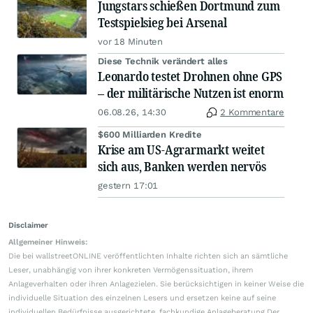
Jungstars schießen Dortmund zum
Testspielsieg bei Arsenal
vor 18 Minuten
Diese Technik verändert alles
Leonardo testet Drohnen ohne GPS
– der militärische Nutzen ist enorm
06.08.26, 14:30
2 Kommentare
$600 Milliarden Kredite
Krise am US-Agrarmarkt weitet
sich aus, Banken werden nervös
gestern 17:01
Disclaimer
Allgemeiner Hinweis:
Die bei wallstreetONLINE veröffentlichten Inhalte richten sich an sämtliche
Leser, unabhängig von ihrer konkreten Vermögenssituation, ihrem
Anlageverhalten oder ihren Anlagezielen. Sie berücksichtigen in keiner Weise die
individuelle Situation des einzelnen Lesers und ersetzen keine auf seine
individuellen Bedürfnisse ausgerichtete, fachkundige Anlageberatung.Der