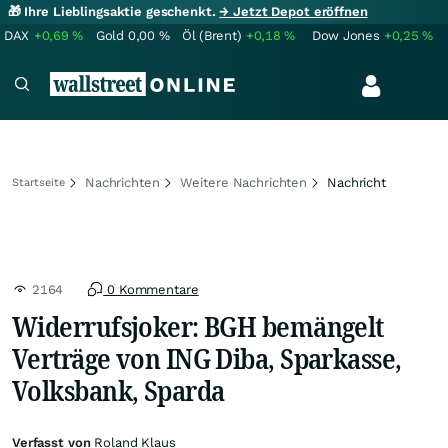
🎁 Ihre Lieblingsaktie geschenkt.
→ Jetzt Depot eröffnen
DAX
+0,69
%
Gold
0,00
%
Öl (Brent)
+0,18
%
Dow Jones
+0,25
%
Nachrichten
Weitere Nachrichten
Nachricht
Startseite
2164
0 Kommentare
Widerrufsjoker: BGH bemängelt
Verträge von ING Diba, Sparkasse,
Volksbank, Sparda
Verfasst von
Roland Klaus