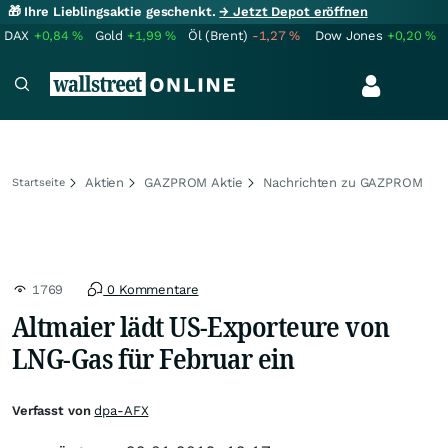
🎁 Ihre Lieblingsaktie geschenkt.
→ Jetzt Depot eröffnen
DAX
+0,84
%
Gold
+1,99
%
Öl (Brent)
-1,27
%
Dow Jones
+0,20
%
Aktien
GAZPROM Aktie
Nachrichten zu GAZPROM
Startseite
1769
0 Kommentare
Altmaier lädt US-Exporteure von
LNG-Gas für Februar ein
Verfasst von
dpa-AFX