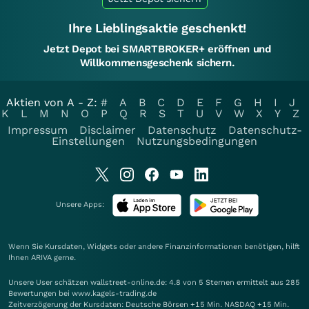
Ihre Lieblingsaktie geschenkt!
Jetzt Depot bei SMARTBROKER+ eröffnen und
Willkommensgeschenk sichern.
Aktien von A - Z:
#
A
B
C
D
E
F
G
H
I
J
K
L
M
N
O
P
Q
R
S
T
U
V
W
X
Y
Z
Impressum
Disclaimer
Datenschutz
Datenschutz-
Einstellungen
Nutzungsbedingungen
Unsere Apps:
Wenn Sie Kursdaten, Widgets oder andere Finanzinformationen benötigen, hilft
Ihnen
ARIVA
gerne.
Unsere User schätzen wallstreet-online.de: 4.8 von 5 Sternen ermittelt aus 285
Bewertungen bei www.kagels-trading.de
Zeitverzögerung der Kursdaten: Deutsche Börsen +15 Min. NASDAQ +15 Min.