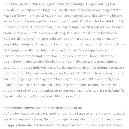
individuellen Bedürfnisse ausgerichtete, fachkundige Anlageberatung.Der
Erwerb von Wertpapieren birgt Risiken, die zum Totalverlust des eingesetzten
Kapitals führen können. Etwaige in der Vergangenheit erzielte Gewinne bieten
keine Gewähr für etwaige Gewinne in der Zukunft. Die Smartbroker Holding AG,
ihre verbundenen Unternehmen, ihre Organe und ihre Mitarbeiter (nachfolgend
auch „wir“ bzw. „uns“) sichern weder explizit noch implizit eine bestimmte
Kursentwicklung von Anlageprodukten oder Anlageproduktklassen zu. Wir
empfehlen, vor jeder Anlageentscheidung die zum Anlageprodukt gesetzlich zur
Verfügung zu stellenden Informationen (z.B. den Verkaufsprospekt) zur
Kenntnis zu nehmen und einen fachkundigen Berater zu konsultieren.Wir
übernehmen keine Gewähr für die Aktualität, Richtigkeit, Angemessenheit,
Qualität und Vollständigkeit der auf wallstreetONLINE zur Verfügung gestellten
Informationen.Machen Leser die bei wallstreetONLINE veröffentlichten Inhalte
zur Grundlage eigener Anlageentscheidungen, so geschieht dies auf eigenes
Risiko. Soweit rechtlich zulässig, schließen wir unsere Haftung für etwaige
direkt oder indirekt damit verbundene Vermögensschäden aus. Eine Haftung für
Vorsatz oder grobe Fahrlässigkeit bleibt unberührt.
Ergänzender Hinweis für Inhalte externer Autoren:
Auf die bei wallstreetONLINE veröffentlichten Inhalte externer Autoren (wie z.B.
von Gastkommentatoren, Nachrichtenagenturen oder nicht zur Smartbroker-
Gruppe gehörende Unternehmen) haben wir keinen Einfluss. Externe Autoren