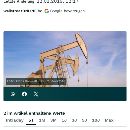
22.01.2019, 12:17
Letzte Änderung
wallstreetONLINE
bei
Google bevorzugen.
Foto: Chris Boswell - 123rf Stockfoto
2 im Artikel enthaltene Werte
Intraday
5T
1M
3M
1J
3J
5J
10J
Max