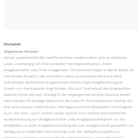
Disclaimer
Allgemeiner Hinweis:
Die bei wallstreetONLINE veröffentlichten Inhalte richten sich an sämtliche
Leser, unabhängig von ihrer konkreten Vermögenssituation, ihrem
Anlageverhalten oder ihren Anlagezielen. Sie berücksichtigen in keiner Weise die
individuelle Situation des einzelnen Lesers und ersetzen keine auf seine
individuellen Bedürfnisse ausgerichtete, fachkundige Anlageberatung.Der
Erwerb von Wertpapieren birgt Risiken, die zum Totalverlust des eingesetzten
Kapitals führen können. Etwaige in der Vergangenheit erzielte Gewinne bieten
keine Gewähr für etwaige Gewinne in der Zukunft. Die Smartbroker Holding AG,
ihre verbundenen Unternehmen, ihre Organe und ihre Mitarbeiter (nachfolgend
auch „wir“ bzw. „uns“) sichern weder explizit noch implizit eine bestimmte
Kursentwicklung von Anlageprodukten oder Anlageproduktklassen zu. Wir
empfehlen, vor jeder Anlageentscheidung die zum Anlageprodukt gesetzlich zur
Verfügung zu stellenden Informationen (z.B. den Verkaufsprospekt) zur
Kenntnis zu nehmen und einen fachkundigen Berater zu konsultieren.Wir