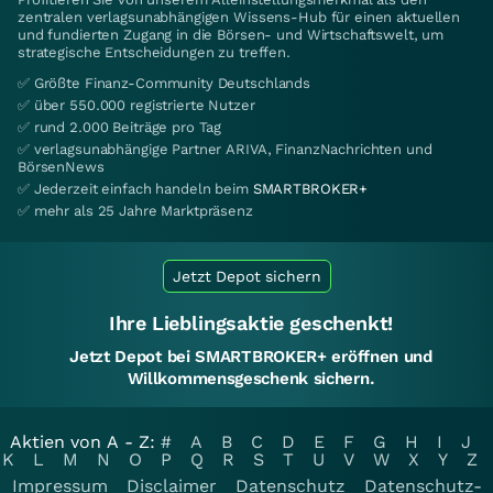
zentralen verlagsunabhängigen Wissens-Hub für einen aktuellen
und fundierten Zugang in die Börsen- und Wirtschaftswelt, um
strategische Entscheidungen zu treffen.
✅ Größte Finanz-Community Deutschlands
✅ über 550.000 registrierte Nutzer
✅ rund 2.000 Beiträge pro Tag
✅ verlagsunabhängige Partner ARIVA, FinanzNachrichten und
BörsenNews
✅ Jederzeit einfach handeln beim
SMARTBROKER+
✅ mehr als 25 Jahre Marktpräsenz
Jetzt Depot sichern
Ihre Lieblingsaktie geschenkt!
Jetzt Depot bei SMARTBROKER+ eröffnen und
Willkommensgeschenk sichern.
Aktien von A - Z:
#
A
B
C
D
E
F
G
H
I
J
K
L
M
N
O
P
Q
R
S
T
U
V
W
X
Y
Z
Impressum
Disclaimer
Datenschutz
Datenschutz-