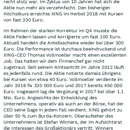
recht stolz war. Im Zyklus von 10 Jahren hat sich die
Aktie nun mehr als verzehnfacht. Den bisherigen
Höchstkurs erreichte XING im Herbst 2018 mit Kursen
von fast 330 Euro.
Im Rahmen der starken Korrektur im Q4 musste die
Aktie Federn lassen und korrigierte um fast 100 Euro.
Aktuell handeln die Anteilsscheine wieder bei über 300
Euro. Die Performance ist durchaus beeindruckend und
XING-CEO Thomas Vollmoeller macht einen exzellenten
Job. Das hatten wir dem Firmenchef gar nicht
zugetraut. Seit seinem Amtsantritt im Jahre 2012 läuft
es jedenfalls rund. Die Aktie notierte damals übrigens
bei Kursen von etwa 40 Euro. Vollmoeller verdiente im
Jahr 2016 fix 320 000 Euro und 2017 bereits 450 000
Euro. Insgesamt lag die Vergütung in 2017 bei über 1.1
Mio. Euro. Angesichts der Entwicklung des
Unternehmens, operativ als auch an der Börse, hat der
CEO seine Gage in jedem Fall verdient. XING gehört zu
über 50 % zum Burda-Konzern. Oberaufseher des
Unternehmens ist Stefan Winners, der im Aufsichtsrat
die Interessen des Großaktionärs vertritt. Winners