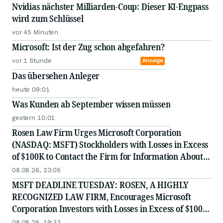
Nvidias nächster Milliarden-Coup: Dieser KI-Engpass
wird zum Schlüssel
vor 45 Minuten
Microsoft: Ist der Zug schon abgefahren?
vor 1 Stunde
Anzeige
Das übersehen Anleger
heute 09:01
Was Kunden ab September wissen müssen
gestern 10:01
Rosen Law Firm Urges Microsoft Corporation
(NASDAQ: MSFT) Stockholders with Losses in Excess
of $100K to Contact the Firm for Information About
Their Rights
08.08.26, 23:05
MSFT DEADLINE TUESDAY: ROSEN, A HIGHLY
RECOGNIZED LAW FIRM, Encourages Microsoft
Corporation Investors with Losses in Excess of $100K
to Secure Counsel Before Important August 11
08.08.26, 19:33