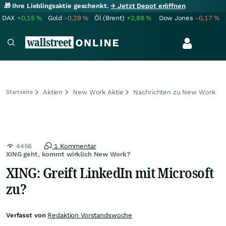
🎁 Ihre Lieblingsaktie geschenkt.
→ Jetzt Depot eröffnen
DAX
+0,15
%
Gold
-0,29
%
Öl (Brent)
+2,89
%
Dow Jones
-0,17
%
Aktien
New Work Aktie
Nachrichten zu New Work
Startseite
4456
1 Kommentar
XING geht, kommt wirklich New Work?
XING: Greift LinkedIn mit Microsoft
zu?
Verfasst von
Redaktion Vorstandswoche