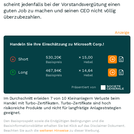
scheint jedenfalls bei der Vorstandsvergütung einen
guten Job zu machen und seinen CEO nicht völlig
überzubezahlen.
Anzeige
Handeln Sie Ihre Einschätzung zu Microsoft Corp.!
530,20€
× 15,00
Short
Basispreis
Hebel
467,94€
× 14,64
Long
Basispreis
Hebel
Präsentiert von
Im Durchschnitt erleiden 7 von 10 Kleinanlegern Verluste beim
Handel mit Turbo-Zertifikaten. Turbo-Zertifikate sind hoch
risikoreiche Produkte und nicht für langfristige Anlagestrategien
geeignet.
Den Basisprospekt sowie die Endgültigen Bedingungen und die
Basisinformationsblätter erhalten Sie bei Klick auf das Disclaimer Dokument.
Beachten Sie auch die
weiteren Hinweise
zu dieser Werbung.