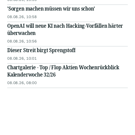
Deadline in Securities Class Action - MSFT
'Sorgen machen müssen wir uns schon'
08.08.26, 10:58
OpenAI will neue KI nach Hacking-Vorfällen härter
überwachen
08.08.26, 10:56
Dieser Streit birgt Sprengstoff
08.08.26, 10:01
Chartgalerie - Top / Flop Aktien Wochenrückblick
Kalenderwoche 32/26
08.08.26, 08:00