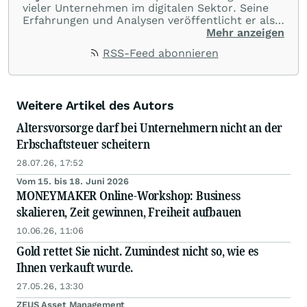
vieler Unternehmen im digitalen Sektor. Seine
Erfahrungen und Analysen veröffentlicht er als
Redakteur in verschiedenen
Mehr anzeigen
Börsenpublikationen, damit auch andere von
RSS-Feed abonnieren
seiner Leidenschaft für Aktien profitieren.
Weitere Artikel des Autors
Altersvorsorge darf bei Unternehmern nicht an der
Erbschaftsteuer scheitern
28.07.26, 17:52
Vom 15. bis 18. Juni 2026
MONEYMAKER Online-Workshop: Business
skalieren, Zeit gewinnen, Freiheit aufbauen
10.06.26, 11:06
Gold rettet Sie nicht. Zumindest nicht so, wie es
Ihnen verkauft wurde.
27.05.26, 13:30
ZEUS Asset Management