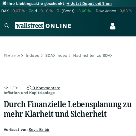
🎁 Ihre Lieblingsaktie geschenkt.
→ Jetzt Depot eröffnen
DAX
-0,07
%
Gold
-0,10
%
Öl (Brent)
+3,69
%
Dow Jones
-0,93
%
Indizes
SDAX Index
Nachrichten zu SDAX
Startseite
1391
0 Kommentare
Inflation und Kapitalanlage
Durch Finanzielle Lebensplanung zu
mehr Klarheit und Sicherheit
Verfasst von
Seyit Binbir