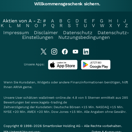
Willkommensgeschenk sichern.
Aktien von A - Z:
#
A
B
C
D
E
F
G
H
I
J
K
L
M
N
O
P
Q
R
S
T
U
V
W
X
Y
Z
Impressum
Disclaimer
Datenschutz
Datenschutz-
Einstellungen
Nutzungsbedingungen
Unsere Apps:
Wenn Sie Kursdaten, Widgets oder andere Finanzinformationen benötigen, hilft
Ihnen
ARIVA
gerne.
Unsere User schätzen wallstreet-online.de: 4.8 von 5 Sternen ermittelt aus 285
Bewertungen bei www.kagels-trading.de
Zeitverzögerung der Kursdaten: Deutsche Börsen +15 Min. NASDAQ +15 Min.
NYSE +20 Min. AMEX +20 Min. Dow Jones +15 Min. Alle Angaben ohne Gewähr.
Copyright © 1998-2026 Smartbroker Holding AG - Alle Rechte vorbehalten.
Mit Unterstützung von:
Daten & Kurse von: