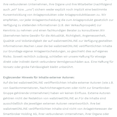
ihre verbundenen Unternehmen, ihre Organe und ihre Mitarbeiter (nachfolgend
auch „wir“ bzw. „uns“) sichern weder explizit noch implizit eine bestimmte
Kursentwicklung von Anlageprodukten oder Anlageproduktklassen zu. Wir
empfehlen, vor jeder Anlageentscheidung die zum Anlageprodukt gesetzlich zur
Verfügung zu stellenden Informationen (z.B. den Verkaufsprospekt) zur
Kenntnis zu nehmen und einen fachkundigen Berater zu konsultieren.Wir
übernehmen keine Gewähr für die Aktualität, Richtigkeit, Angemessenheit,
Qualität und Vollständigkeit der auf wallstreetONLINE zur Verfügung gestellten
Informationen.Machen Leser die bei wallstreetONLINE veröffentlichten Inhalte
zur Grundlage eigener Anlageentscheidungen, so geschieht dies auf eigenes
Risiko. Soweit rechtlich zulässig, schließen wir unsere Haftung für etwaige
direkt oder indirekt damit verbundene Vermögensschäden aus. Eine Haftung für
Vorsatz oder grobe Fahrlässigkeit bleibt unberührt.
Ergänzender Hinweis für Inhalte externer Autoren:
Auf die bei wallstreetONLINE veröffentlichten Inhalte externer Autoren (wie z.B.
von Gastkommentatoren, Nachrichtenagenturen oder nicht zur Smartbroker-
Gruppe gehörende Unternehmen) haben wir keinen Einfluss. Externe Autoren
gehören nicht der Redaktion von wallstreetONLINE an.Für die Inhalte sind
ausschließlich die jeweiligen externen Autoren verantwortlich. Ihre bei
wallstreetONLINE veröffentlichten Inhalte sind nicht von Anlageinteressen der
Smartbroker Holding AG, ihrer verbundenen Unternehmen, ihrer Organe oder