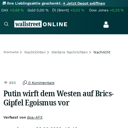
🎁 Ihre Lieblingsaktie geschenkt.
→ Jetzt Depot eröffnen
DAX
+0,69
%
Gold
0,00
%
Öl (Brent)
+0,02
%
Dow Jones
+0,25
%
Nachrichten
Weitere Nachrichten
Nachricht
Startseite
885
0 Kommentare
Putin wirft dem Westen auf Brics-
Gipfel Egoismus vor
Verfasst von
dpa-AFX