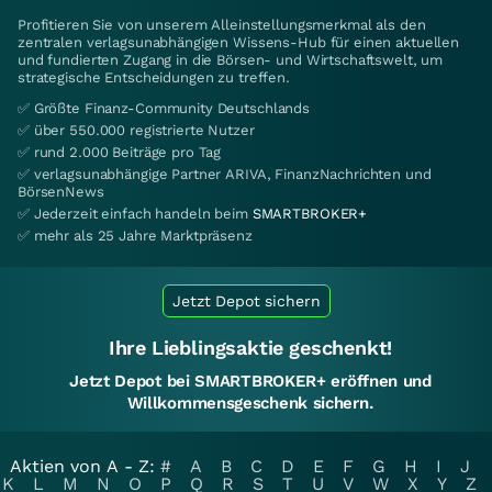
Profitieren Sie von unserem Alleinstellungsmerkmal als den
zentralen verlagsunabhängigen Wissens-Hub für einen aktuellen
und fundierten Zugang in die Börsen- und Wirtschaftswelt, um
strategische Entscheidungen zu treffen.
✅ Größte Finanz-Community Deutschlands
✅ über 550.000 registrierte Nutzer
✅ rund 2.000 Beiträge pro Tag
✅ verlagsunabhängige Partner ARIVA, FinanzNachrichten und
BörsenNews
✅ Jederzeit einfach handeln beim
SMARTBROKER+
✅ mehr als 25 Jahre Marktpräsenz
Jetzt Depot sichern
Ihre Lieblingsaktie geschenkt!
Jetzt Depot bei SMARTBROKER+ eröffnen und
Willkommensgeschenk sichern.
Aktien von A - Z:
#
A
B
C
D
E
F
G
H
I
J
K
L
M
N
O
P
Q
R
S
T
U
V
W
X
Y
Z