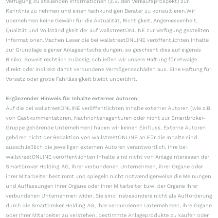
Verfügung zu stellenden Informationen (z.B. den Verkaufsprospekt) zur
Kenntnis zu nehmen und einen fachkundigen Berater zu konsultieren.Wir
übernehmen keine Gewähr für die Aktualität, Richtigkeit, Angemessenheit,
Qualität und Vollständigkeit der auf wallstreetONLINE zur Verfügung gestellten
Informationen.Machen Leser die bei wallstreetONLINE veröffentlichten Inhalte
zur Grundlage eigener Anlageentscheidungen, so geschieht dies auf eigenes
Risiko. Soweit rechtlich zulässig, schließen wir unsere Haftung für etwaige
direkt oder indirekt damit verbundene Vermögensschäden aus. Eine Haftung für
Vorsatz oder grobe Fahrlässigkeit bleibt unberührt.
Ergänzender Hinweis für Inhalte externer Autoren:
Auf die bei wallstreetONLINE veröffentlichten Inhalte externer Autoren (wie z.B.
von Gastkommentatoren, Nachrichtenagenturen oder nicht zur Smartbroker-
Gruppe gehörende Unternehmen) haben wir keinen Einfluss. Externe Autoren
gehören nicht der Redaktion von wallstreetONLINE an.Für die Inhalte sind
ausschließlich die jeweiligen externen Autoren verantwortlich. Ihre bei
wallstreetONLINE veröffentlichten Inhalte sind nicht von Anlageinteressen der
Smartbroker Holding AG, ihrer verbundenen Unternehmen, ihrer Organe oder
ihrer Mitarbeiter bestimmt und spiegeln nicht notwendigerweise die Meinungen
und Auffassungen ihrer Organe oder ihrer Mitarbeiter bzw. der Organe ihrer
verbundenen Unternehmen wider. Sie sind insbesondere nicht als Aufforderung
durch die Smartbroker Holding AG, ihre verbundenen Unternehmen, ihre Organe
oder ihrer Mitarbeiter zu verstehen, bestimmte Anlageprodukte zu kaufen oder