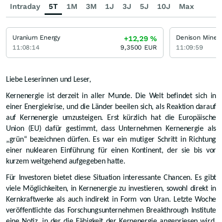
Intraday
5T
1M
3M
1J
3J
5J
10J
Max
Uranium Energy
Denison Mines
+12,29
%
11:08:14
9,3500
EUR
11:09:59
Liebe Leserinnen und Leser,
Kernenergie ist derzeit in aller Munde. Die Welt befindet sich in
einer Energiekrise, und die Länder beeilen sich, als Reaktion darauf
auf Kernenergie umzusteigen. Erst kürzlich hat die Europäische
Union (EU) dafür gestimmt, dass Unternehmen Kernenergie als
„grün“ bezeichnen dürfen. Es war ein mutiger Schritt in Richtung
einer nuklearen Einführung für einen Kontinent, der sie bis vor
kurzem weitgehend aufgegeben hatte.
Für Investoren bietet diese Situation interessante Chancen. Es gibt
viele Möglichkeiten, in Kernenergie zu investieren, sowohl direkt in
Kernkraftwerke als auch indirekt in Form von Uran. Letzte Woche
veröffentlichte das Forschungsunternehmen Breakthrough Institute
eine Notiz, in der die Fähigkeit der Kernenergie angepriesen wird,