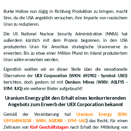
Burke Hollow nun zügig in Richtung Produktion zu bringen, macht
Sinn, da die USA angeblich versuchen, ihre Importe von russischem
Uran zu reduzieren.
Die US National Nuclear Security Administration (NNSA) hat
außerdem kürzlich mit dem Prozess begonnen, in den USA
produziertes Uran für Amerikas strategische Uranreserve zu
erwerben. Bis zu etwa einer Million Pfund im Inland produziertem
Uran sollen erworben werden.
Eigentlich wollten wir an dieser Stelle über die sensationelle
Übernahme der
UEX Corporation
(WKN: 692902 · Symbol: UXO)
berichten, doch gestern ist mit
Denison Mines
(
WKN: A0LFYS ·
SYM: IUQ)
ein weiterer Bieter aufgetaucht!
Uranium Energy gibt den Erhalt eines konkurrierenden
Angebots zum Erwerb der UEX Corporation bekannt
Gemäß der Vereinbarung hat
Uranium Energy (ISIN:
US9168961038 · WKN: A0JDRR · SYM: U6Z
)
das Recht, für einen
Zeitraum von
fünf Geschäftstagen
nach Erhalt der Mitteilung von