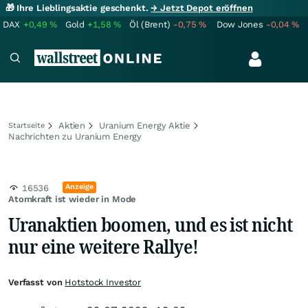
🎁 Ihre Lieblingsaktie geschenkt.
→ Jetzt Depot eröffnen
DAX
+0,49
%
Gold
+1,58
%
Öl (Brent)
-0,75
%
Dow Jones
-0,04
%
Aktien
Uranium Energy Aktie
Startseite
Nachrichten zu Uranium Energy
Anzeige
16536
Atomkraft ist wieder in Mode
Uranaktien boomen, und es ist nicht
nur eine weitere Rallye!
Verfasst von
Hotstock Investor