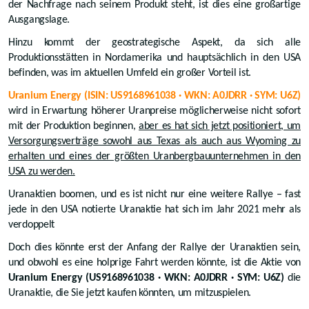
der Nachfrage nach seinem Produkt steht, ist dies eine großartige
Ausgangslage.
Hinzu kommt der geostrategische Aspekt, da sich alle
Produktionsstätten in Nordamerika und hauptsächlich in den USA
befinden, was im aktuellen Umfeld ein großer Vorteil ist.
Uranium Energy (ISIN: US9168961038 · WKN: A0JDRR · SYM: U6Z)
wird in Erwartung höherer Uranpreise möglicherweise nicht sofort
mit der Produktion beginnen,
aber es hat sich jetzt positioniert, um
Versorgungsverträge sowohl aus Texas als auch aus Wyoming zu
erhalten und eines der größten Uranbergbauunternehmen in den
USA zu werden.
Uranaktien boomen, und es ist nicht nur eine weitere Rallye – fast
jede in den USA notierte Uranaktie hat sich im Jahr 2021 mehr als
verdoppelt
Doch dies könnte erst der Anfang der Rallye der Uranaktien sein,
und obwohl es eine holprige Fahrt werden könnte, ist die Aktie von
Uranium Energy (US9168961038 · WKN: A0JDRR · SYM: U6Z)
die
Uranaktie, die Sie jetzt kaufen könnten, um mitzuspielen.