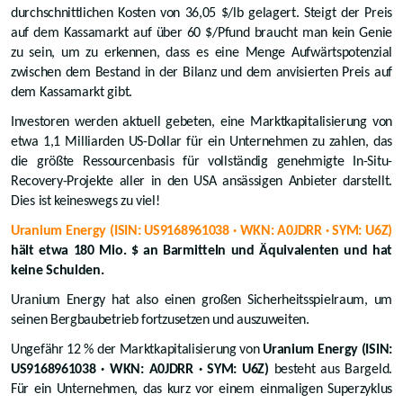
durchschnittlichen Kosten von 36,05 $/lb gelagert. Steigt der Preis
auf dem Kassamarkt auf über 60 $/Pfund braucht man kein Genie
zu sein, um zu erkennen, dass es eine Menge Aufwärtspotenzial
zwischen dem Bestand in der Bilanz und dem anvisierten Preis auf
dem Kassamarkt gibt.
Investoren werden aktuell gebeten, eine Marktkapitalisierung von
etwa 1,1 Milliarden US-Dollar für ein Unternehmen zu zahlen, das
die größte Ressourcenbasis für vollständig genehmigte In-Situ-
Recovery-Projekte aller in den USA ansässigen Anbieter darstellt.
Dies ist keineswegs zu viel!
Uranium Energy (ISIN: US9168961038 · WKN: A0JDRR · SYM: U6Z)
hält etwa 180 Mio. $ an Barmitteln und Äquivalenten und hat
keine Schulden.
Uranium Energy hat also einen großen Sicherheitsspielraum, um
seinen Bergbaubetrieb fortzusetzen und auszuweiten.
Ungefähr 12 % der Marktkapitalisierung von
Uranium Energy (ISIN:
US9168961038 · WKN: A0JDRR · SYM: U6Z)
besteht aus Bargeld.
Für ein Unternehmen, das kurz vor einem einmaligen Superzyklus