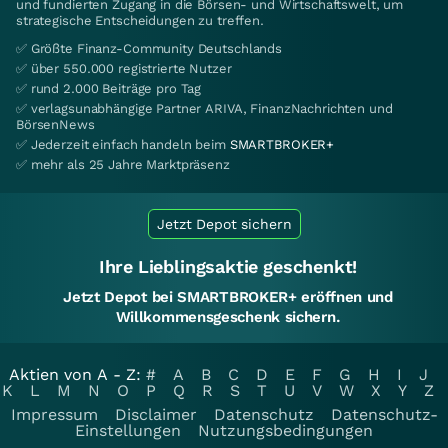
und fundierten Zugang in die Börsen- und Wirtschaftswelt, um
strategische Entscheidungen zu treffen.
✅ Größte Finanz-Community Deutschlands
✅ über 550.000 registrierte Nutzer
✅ rund 2.000 Beiträge pro Tag
✅ verlagsunabhängige Partner ARIVA, FinanzNachrichten und
BörsenNews
✅ Jederzeit einfach handeln beim
SMARTBROKER+
✅ mehr als 25 Jahre Marktpräsenz
Jetzt Depot sichern
Ihre Lieblingsaktie geschenkt!
Jetzt Depot bei SMARTBROKER+ eröffnen und
Willkommensgeschenk sichern.
Aktien von A - Z:
#
A
B
C
D
E
F
G
H
I
J
K
L
M
N
O
P
Q
R
S
T
U
V
W
X
Y
Z
Impressum
Disclaimer
Datenschutz
Datenschutz-
Einstellungen
Nutzungsbedingungen