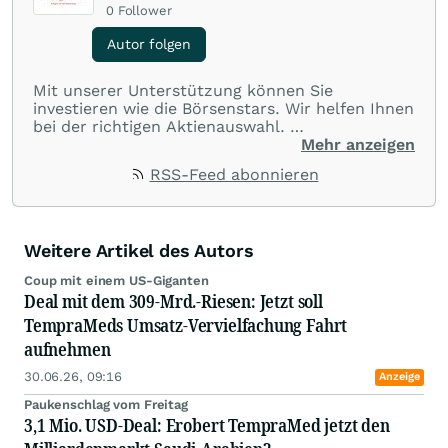
0
Follower
Autor folgen
Mit unserer Unterstützung können Sie
investieren wie die Börsenstars. Wir helfen Ihnen
bei der richtigen Aktienauswahl.
Mehr anzeigen
In unseren leicht verständlichen Anlaysen
RSS-Feed abonnieren
bringen für Sie das Wesentliche auf den Punkt.
So können unsere Leser,durch ausgewählte
Investments, überdurchschnittliche Gewinne
erzielen.
Weitere Artikel des Autors
hotstock-investor.com
Coup mit einem US-Giganten
Deal mit dem 309-Mrd.-Riesen: Jetzt soll
TempraMeds Umsatz-Vervielfachung Fahrt
aufnehmen
30.06.26, 09:16
Anzeige
Paukenschlag vom Freitag
3,1 Mio. USD-Deal: Erobert TempraMed jetzt den