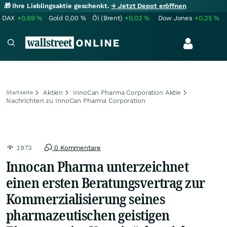
🎁 Ihre Lieblingsaktie geschenkt.
→ Jetzt Depot eröffnen
DAX
+0,69
%
Gold
0,00
%
Öl (Brent)
+0,02
%
Dow Jones
+0,25
%
Aktien
InnoCan Pharma Corporation Aktie
Startseite
Nachrichten zu InnoCan Pharma Corporation
1973
0 Kommentare
Innocan Pharma unterzeichnet
einen ersten Beratungsvertrag zur
Kommerzialisierung seines
pharmazeutischen geistigen