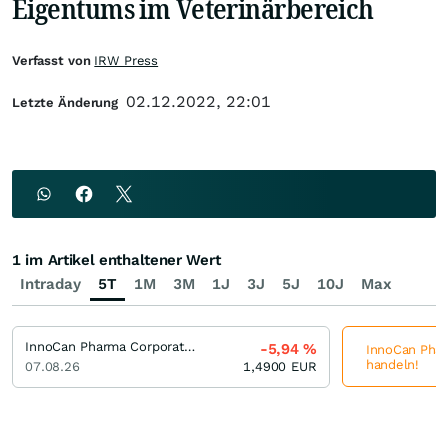
Eigentums im Veterinärbereich
Verfasst von
IRW Press
02.12.2022, 22:01
Letzte Änderung
1 im Artikel enthaltener Wert
Intraday
5T
1M
3M
1J
3J
5J
10J
Max
InnoCan Pharma Corporation
-5,94
%
InnoCan Pharm
handeln!
07.08.26
1,4900
EUR