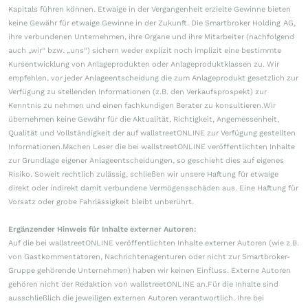
Kapitals führen können. Etwaige in der Vergangenheit erzielte Gewinne bieten
keine Gewähr für etwaige Gewinne in der Zukunft. Die Smartbroker Holding AG,
ihre verbundenen Unternehmen, ihre Organe und ihre Mitarbeiter (nachfolgend
auch „wir“ bzw. „uns“) sichern weder explizit noch implizit eine bestimmte
Kursentwicklung von Anlageprodukten oder Anlageproduktklassen zu. Wir
empfehlen, vor jeder Anlageentscheidung die zum Anlageprodukt gesetzlich zur
Verfügung zu stellenden Informationen (z.B. den Verkaufsprospekt) zur
Kenntnis zu nehmen und einen fachkundigen Berater zu konsultieren.Wir
übernehmen keine Gewähr für die Aktualität, Richtigkeit, Angemessenheit,
Qualität und Vollständigkeit der auf wallstreetONLINE zur Verfügung gestellten
Informationen.Machen Leser die bei wallstreetONLINE veröffentlichten Inhalte
zur Grundlage eigener Anlageentscheidungen, so geschieht dies auf eigenes
Risiko. Soweit rechtlich zulässig, schließen wir unsere Haftung für etwaige
direkt oder indirekt damit verbundene Vermögensschäden aus. Eine Haftung für
Vorsatz oder grobe Fahrlässigkeit bleibt unberührt.
Ergänzender Hinweis für Inhalte externer Autoren:
Auf die bei wallstreetONLINE veröffentlichten Inhalte externer Autoren (wie z.B.
von Gastkommentatoren, Nachrichtenagenturen oder nicht zur Smartbroker-
Gruppe gehörende Unternehmen) haben wir keinen Einfluss. Externe Autoren
gehören nicht der Redaktion von wallstreetONLINE an.Für die Inhalte sind
ausschließlich die jeweiligen externen Autoren verantwortlich. Ihre bei