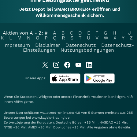
Jetzt Depot bei SMARTBROKER+ eröffnen und
Willkommensgeschenk sichern.
Aktien von A - Z:
#
A
B
C
D
E
F
G
H
I
J
K
L
M
N
O
P
Q
R
S
T
U
V
W
X
Y
Z
Impressum
Disclaimer
Datenschutz
Datenschutz-
Einstellungen
Nutzungsbedingungen
Unsere Apps:
Wenn Sie Kursdaten, Widgets oder andere Finanzinformationen benötigen, hilft
Ihnen
ARIVA
gerne.
Unsere User schätzen wallstreet-online.de: 4.8 von 5 Sternen ermittelt aus 285
Bewertungen bei www.kagels-trading.de
Zeitverzögerung der Kursdaten: Deutsche Börsen +15 Min. NASDAQ +15 Min.
NYSE +20 Min. AMEX +20 Min. Dow Jones +15 Min. Alle Angaben ohne Gewähr.