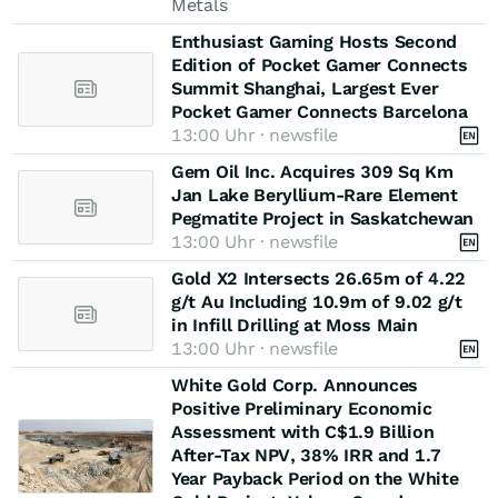
Metals
Enthusiast Gaming Hosts Second
Edition of Pocket Gamer Connects
Summit Shanghai, Largest Ever
Pocket Gamer Connects Barcelona
13:00 Uhr · newsfile
Gem Oil Inc. Acquires 309 Sq Km
Jan Lake Beryllium-Rare Element
Pegmatite Project in Saskatchewan
13:00 Uhr · newsfile
Gold X2 Intersects 26.65m of 4.22
g/t Au Including 10.9m of 9.02 g/t
in Infill Drilling at Moss Main
13:00 Uhr · newsfile
White Gold Corp. Announces
Positive Preliminary Economic
Assessment with C$1.9 Billion
After-Tax NPV, 38% IRR and 1.7
Year Payback Period on the White