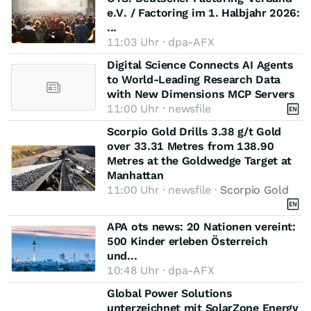
e.V. / Factoring im 1. Halbjahr 2026:
...
11:03 Uhr · dpa-AFX
Digital Science Connects AI Agents
to World-Leading Research Data
with New Dimensions MCP Servers
11:00 Uhr · newsfile
Scorpio Gold Drills 3.38 g/t Gold
over 33.31 Metres from 138.90
Metres at the Goldwedge Target at
Manhattan
11:00 Uhr · newsfile ·
Scorpio Gold
APA ots news: 20 Nationen vereint:
500 Kinder erleben Österreich
und...
10:48 Uhr · dpa-AFX
Global Power Solutions
unterzeichnet mit SolarZone Energy