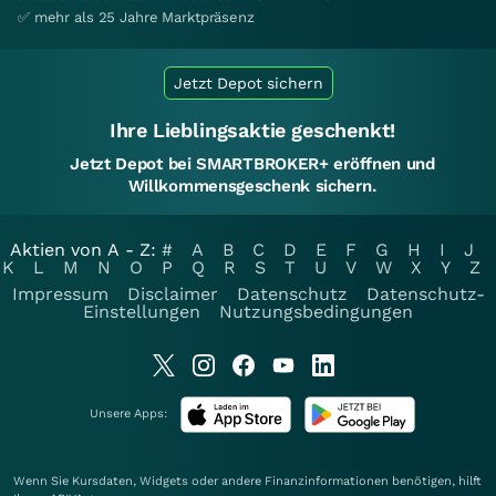
✅ mehr als 25 Jahre Marktpräsenz
Jetzt Depot sichern
Ihre Lieblingsaktie geschenkt!
Jetzt Depot bei SMARTBROKER+ eröffnen und
Willkommensgeschenk sichern.
Aktien von A - Z:
#
A
B
C
D
E
F
G
H
I
J
K
L
M
N
O
P
Q
R
S
T
U
V
W
X
Y
Z
Impressum
Disclaimer
Datenschutz
Datenschutz-
Einstellungen
Nutzungsbedingungen
Unsere Apps:
Wenn Sie Kursdaten, Widgets oder andere Finanzinformationen benötigen, hilft