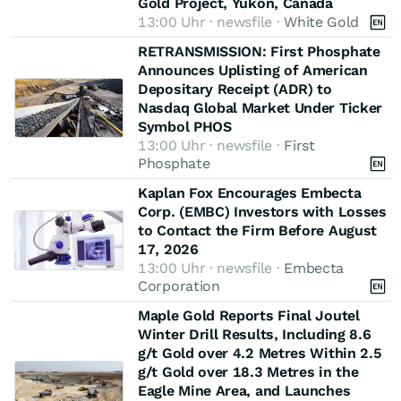
Gold Project, Yukon, Canada
13:00 Uhr · newsfile ·
White Gold
RETRANSMISSION: First Phosphate
Announces Uplisting of American
Depositary Receipt (ADR) to
Nasdaq Global Market Under Ticker
Symbol PHOS
13:00 Uhr · newsfile ·
First
Phosphate
Kaplan Fox Encourages Embecta
Corp. (EMBC) Investors with Losses
to Contact the Firm Before August
17, 2026
13:00 Uhr · newsfile ·
Embecta
Corporation
Maple Gold Reports Final Joutel
Winter Drill Results, Including 8.6
g/t Gold over 4.2 Metres Within 2.5
g/t Gold over 18.3 Metres in the
Eagle Mine Area, and Launches