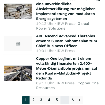
eine unverbindliche
Absichtserklärung zur möglichen
Implementierung von modularen
Energiesystemen
10:12 Uhr · IRW Press ·
Global
Power Solutions
ABL Ascend Advanced Therapies
ernennt Suman Subramanian zum
Chief Business Officer
10:01 Uhr · IRW Press
Copper One beginnt mit einem
vollständig finanzierten 2.400-
Meter-Diamantbohrprogramm auf
dem Kupfer-Molybdän-Projekt
Redonda
09:17 Uhr · IRW Press ·
Copper One
Resources
1
2
3
4
5
…
6