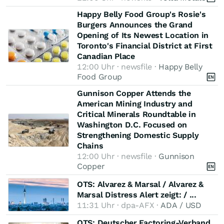
Happy Belly Food Group's Rosie's
Burgers Announces the Grand
Opening of Its Newest Location in
Toronto's Financial District at First
Canadian Place
12:00 Uhr · newsfile ·
Happy Belly
Food Group
Gunnison Copper Attends the
American Mining Industry and
Critical Minerals Roundtable in
Washington D.C. Focused on
Strengthening Domestic Supply
Chains
12:00 Uhr · newsfile ·
Gunnison
Copper
OTS: Alvarez & Marsal / Alvarez &
Marsal Distress Alert zeigt: / ...
11:31 Uhr · dpa-AFX ·
ADA / USD
OTS: Deutscher Factoring-Verband