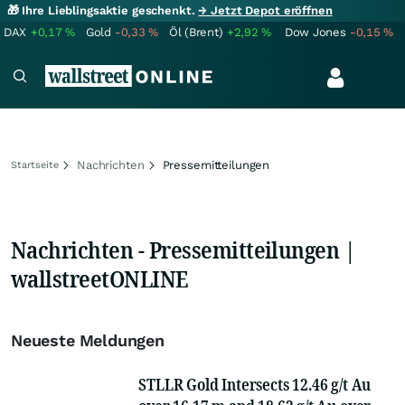
🎁 Ihre Lieblingsaktie geschenkt.
→ Jetzt Depot eröffnen
DAX
+0,17
%
Gold
-0,33
%
Öl (Brent)
+2,92
%
Dow Jones
-0,15
%
Nachrichten
Pressemitteilungen
Startseite
Nachrichten - Pressemitteilungen |
wallstreetONLINE
Neueste Meldungen
STLLR Gold Intersects 12.46 g/t Au