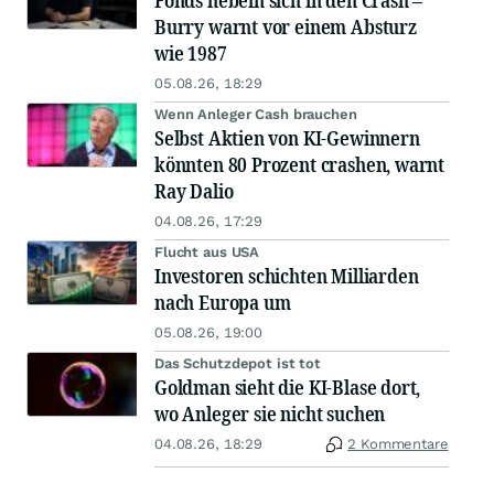
Fonds hebeln sich in den Crash –
Burry warnt vor einem Absturz
wie 1987
05.08.26, 18:29
Wenn Anleger Cash brauchen
Selbst Aktien von KI-Gewinnern
könnten 80 Prozent crashen, warnt
Ray Dalio
04.08.26, 17:29
Flucht aus USA
Investoren schichten Milliarden
nach Europa um
05.08.26, 19:00
Das Schutzdepot ist tot
Goldman sieht die KI-Blase dort,
wo Anleger sie nicht suchen
04.08.26, 18:29
2 Kommentare