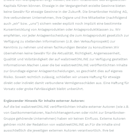
Kapitals führen können. Etwaige in der Vergangenheit erzielte Gewinne bieten
keine Gewähr für etwaige Gewinne in der Zukunft. Die Smartbroker Holding AG,
ihre verbundenen Unternehmen, ihre Organe und ihre Mitarbeiter (nachfolgend
auch „wir“ bzw. „uns“) sichern weder explizit noch implizit eine bestimmte
Kursentwicklung von Anlageprodukten oder Anlageproduktklassen zu. Wir
empfehlen, vor jeder Anlageentscheidung die zum Anlageprodukt gesetzlich zur
Verfügung zu stellenden Informationen (z.B. den Verkaufsprospekt) zur
Kenntnis zu nehmen und einen fachkundigen Berater zu konsultieren.Wir
übernehmen keine Gewähr für die Aktualität, Richtigkeit, Angemessenheit,
Qualität und Vollständigkeit der auf wallstreetONLINE zur Verfügung gestellten
Informationen.Machen Leser die bei wallstreetONLINE veröffentlichten Inhalte
zur Grundlage eigener Anlageentscheidungen, so geschieht dies auf eigenes
Risiko. Soweit rechtlich zulässig, schließen wir unsere Haftung für etwaige
direkt oder indirekt damit verbundene Vermögensschäden aus. Eine Haftung für
Vorsatz oder grobe Fahrlässigkeit bleibt unberührt.
Ergänzender Hinweis für Inhalte externer Autoren:
Auf die bei wallstreetONLINE veröffentlichten Inhalte externer Autoren (wie z.B.
von Gastkommentatoren, Nachrichtenagenturen oder nicht zur Smartbroker-
Gruppe gehörende Unternehmen) haben wir keinen Einfluss. Externe Autoren
gehören nicht der Redaktion von wallstreetONLINE an.Für die Inhalte sind
ausschließlich die jeweiligen externen Autoren verantwortlich. Ihre bei