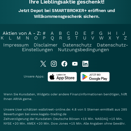
Ihre Lieblingsaktie geschenkt!
Jetzt Depot bei SMARTBROKER+ eröffnen und
Willkommensgeschenk sichern.
Aktien von A - Z:
#
A
B
C
D
E
F
G
H
I
J
K
L
M
N
O
P
Q
R
S
T
U
V
W
X
Y
Z
Impressum
Disclaimer
Datenschutz
Datenschutz-
Einstellungen
Nutzungsbedingungen
Unsere Apps:
Wenn Sie Kursdaten, Widgets oder andere Finanzinformationen benötigen, hilft
Ihnen
ARIVA
gerne.
Unsere User schätzen wallstreet-online.de: 4.8 von 5 Sternen ermittelt aus 285
Bewertungen bei www.kagels-trading.de
Zeitverzögerung der Kursdaten: Deutsche Börsen +15 Min. NASDAQ +15 Min.
NYSE +20 Min. AMEX +20 Min. Dow Jones +15 Min. Alle Angaben ohne Gewähr.