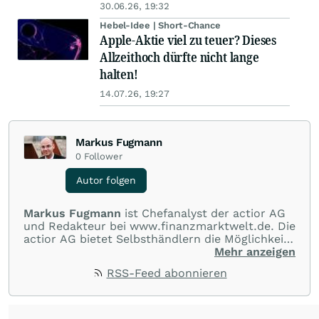
30.06.26, 19:32
Hebel-Idee | Short-Chance
Apple-Aktie viel zu teuer? Dieses
Allzeithoch dürfte nicht lange
halten!
14.07.26, 19:27
Markus Fugmann
0
Follower
Autor folgen
Markus Fugmann
ist Chefanalyst der actior AG
und Redakteur bei www.finanzmarktwelt.de. Die
actior AG bietet Selbsthändlern die Möglichkeit,
an allen gängigen Märkten der Welt im Bereich
Mehr anzeigen
CFDs, Futures, Aktien und Devisen zu Top-
RSS-Feed abonnieren
Konditionen zu handeln. Darüber hinaus
erhalten Kunden kostenlose
Informationsabende, Seminare, One-to-One
Coaching, allgemeine Einführungen in die