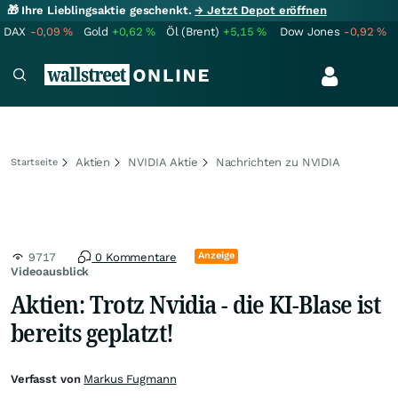
🎁 Ihre Lieblingsaktie geschenkt.
→ Jetzt Depot eröffnen
DAX
-0,09
%
Gold
+0,62
%
Öl (Brent)
+5,15
%
Dow Jones
-0,92
%
Aktien
NVIDIA Aktie
Nachrichten zu NVIDIA
Startseite
Anzeige
9717
0 Kommentare
Videoausblick
Aktien: Trotz Nvidia - die KI-Blase ist
bereits geplatzt!
Verfasst von
Markus Fugmann