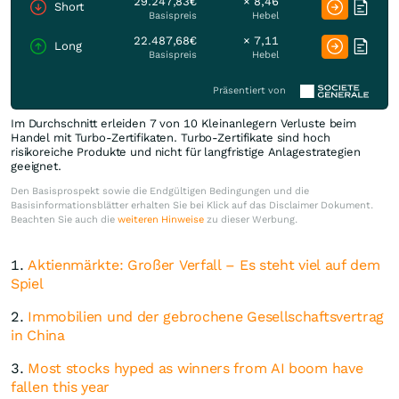
29.247,83€
× 8,46
Short
Basispreis
Hebel
22.487,68€
× 7,11
Long
Basispreis
Hebel
Präsentiert von
Im Durchschnitt erleiden 7 von 10 Kleinanlegern Verluste beim
Handel mit Turbo-Zertifikaten. Turbo-Zertifikate sind hoch
risikoreiche Produkte und nicht für langfristige Anlagestrategien
geeignet.
Den Basisprospekt sowie die Endgültigen Bedingungen und die
Basisinformationsblätter erhalten Sie bei Klick auf das Disclaimer Dokument.
Beachten Sie auch die
weiteren Hinweise
zu dieser Werbung.
1.
Aktienmärkte: Großer Verfall – Es steht viel auf dem
Spiel
2.
Immobilien und der gebrochene Gesellschaftsvertrag
in China
3.
Most stocks hyped as winners from AI boom have
fallen this year