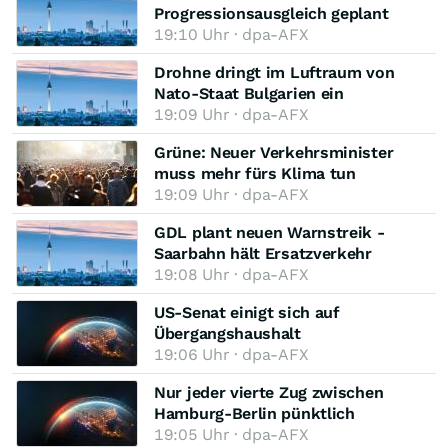
Progressionsausgleich geplant
19:10 Uhr · dpa-AFX
Drohne dringt im Luftraum von
Nato-Staat Bulgarien ein
19:09 Uhr · dpa-AFX
Grüne: Neuer Verkehrsminister
muss mehr fürs Klima tun
19:09 Uhr · dpa-AFX
GDL plant neuen Warnstreik -
Saarbahn hält Ersatzverkehr
19:08 Uhr · dpa-AFX
US-Senat einigt sich auf
Übergangshaushalt
19:06 Uhr · dpa-AFX
Nur jeder vierte Zug zwischen
Hamburg-Berlin pünktlich
19:05 Uhr · dpa-AFX