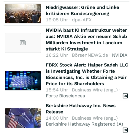
Niedrigwasser: Grüne und Linke
kritisieren Bundesregierung
19:05 Uhr · dpa-AFX
NVIDIA baut KI Infrastruktur weiter
aus: NVIDIA Aktie vor neuem Schub
Milliarden Investment in Lancium
stärkt KI Strategie
16:22 Uhr · BörsenNEWS.de ·
NVIDIA
FBRX Stock Alert: Halper Sadeh LLC
is Investigating Whether Forte
Biosciences, Inc. is Obtaining a Fair
Price for its Shareholders
15:54 Uhr · Business Wire (engl.) ·
Forte Biosciences
Berkshire Hathaway Inc. News
Release
14:00 Uhr · Business Wire (engl.) ·
Berkshire Hathaway Registered (A)