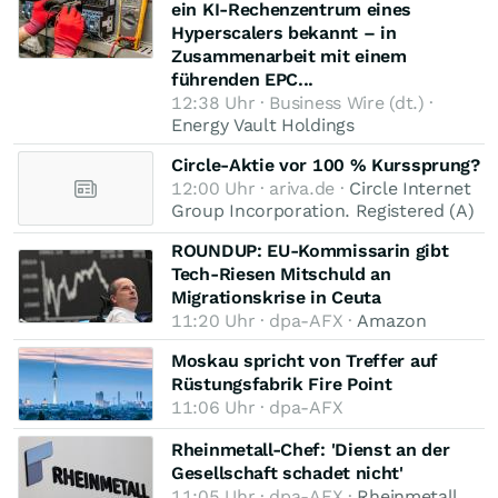
ein KI-Rechenzentrum eines
Hyperscalers bekannt – in
Zusammenarbeit mit einem
führenden EPC...
12:38 Uhr · Business Wire (dt.) ·
Energy Vault Holdings
Circle-Aktie vor 100 % Kurssprung?
12:00 Uhr · ariva.de ·
Circle Internet
Group Incorporation. Registered (A)
ROUNDUP: EU-Kommissarin gibt
Tech-Riesen Mitschuld an
Migrationskrise in Ceuta
11:20 Uhr · dpa-AFX ·
Amazon
Moskau spricht von Treffer auf
Rüstungsfabrik Fire Point
11:06 Uhr · dpa-AFX
Rheinmetall-Chef: 'Dienst an der
Gesellschaft schadet nicht'
11:05 Uhr · dpa-AFX ·
Rheinmetall