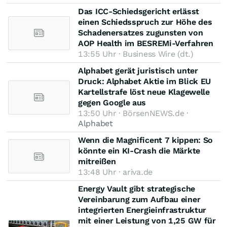
Das ICC-Schiedsgericht erlässt
einen Schiedsspruch zur Höhe des
Schadenersatzes zugunsten von
AOP Health im BESREMi-Verfahren
13:55 Uhr · Business Wire (dt.)
Alphabet gerät juristisch unter
Druck: Alphabet Aktie im Blick EU
Kartellstrafe löst neue Klagewelle
gegen Google aus
13:50 Uhr · BörsenNEWS.de ·
Alphabet
Wenn die Magnificent 7 kippen: So
könnte ein KI-Crash die Märkte
mitreißen
13:48 Uhr · ariva.de
Energy Vault gibt strategische
Vereinbarung zum Aufbau einer
integrierten Energieinfrastruktur
mit einer Leistung von 1,25 GW für