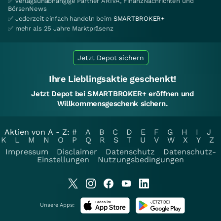
✅ verlagsunabhängige Partner ARIVA, FinanzNachrichten und
BörsenNews
✅ Jederzeit einfach handeln beim
SMARTBROKER+
✅ mehr als 25 Jahre Marktpräsenz
Jetzt Depot sichern
Ihre Lieblingsaktie geschenkt!
Jetzt Depot bei SMARTBROKER+ eröffnen und
Willkommensgeschenk sichern.
Aktien von A - Z:
#
A
B
C
D
E
F
G
H
I
J
K
L
M
N
O
P
Q
R
S
T
U
V
W
X
Y
Z
Impressum
Disclaimer
Datenschutz
Datenschutz-
Einstellungen
Nutzungsbedingungen
Unsere Apps: