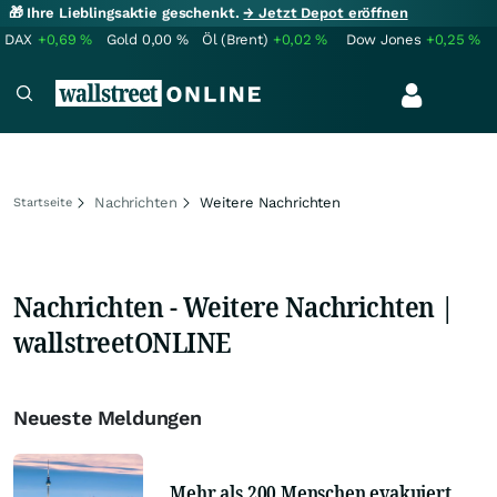
🎁 Ihre Lieblingsaktie geschenkt.
→ Jetzt Depot eröffnen
DAX
+0,69
%
Gold
0,00
%
Öl (Brent)
+0,02
%
Dow Jones
+0,25
%
Nachrichten
Weitere Nachrichten
Startseite
Nachrichten - Weitere Nachrichten |
wallstreetONLINE
Neueste Meldungen
Mehr als 200 Menschen evakuiert