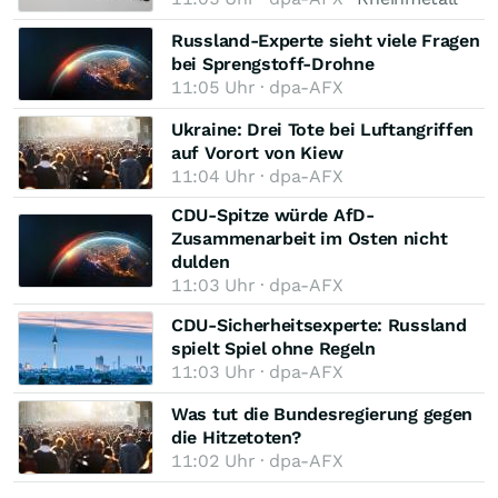
Russland-Experte sieht viele Fragen
bei Sprengstoff-Drohne
11:05 Uhr · dpa-AFX
Ukraine: Drei Tote bei Luftangriffen
auf Vorort von Kiew
11:04 Uhr · dpa-AFX
CDU-Spitze würde AfD-
Zusammenarbeit im Osten nicht
dulden
11:03 Uhr · dpa-AFX
CDU-Sicherheitsexperte: Russland
spielt Spiel ohne Regeln
11:03 Uhr · dpa-AFX
Was tut die Bundesregierung gegen
die Hitzetoten?
11:02 Uhr · dpa-AFX