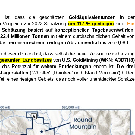
d
ist, dass die geschätzten
Goldäquivalentunzen
in der
 Vergleich zur 2022-Schätzung
um 117 % gestiegen
sind.
Ein
e
Schätzung basiert auf
konzeptionellen Tagebauentwürfen
,
a
22,4 Millionen Tonnen
mit einem durchschnittlichen Gehalt von
 das
bei
einem
extrem niedrigen Abraumverhältnis
von 0,08:1.
n diesem Projekt ist, dass selbst die neue Ressourcenschätzung
 gesamten Landbesitzes
von
U.S. GoldMining (WKN: A3D7H8)
 das Potenzial für
weitere Entdeckungen
enorm ist!
Die drei
-Lagerstätten
(‚Whistler‘, ‚Raintree‘ und ‚Island Mountain‘) bilden
eil
eines riesigen Gebiets, das noch voller unentdeckter Schätze