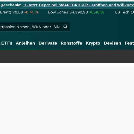
ie geschenkt.
→ Jetzt Depot bei SMARTBROKER+ eröffnen und Willkom
(Brent)
79,08
-0,45
%
Dow Jones
54.399,93
+0,46
%
US Tech 1
ETFs
Anleihen
Derivate
Rohstoffe
Krypto
Devisen
Fest
+++
S