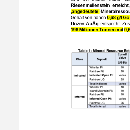
Riesenmeilenstein erreicht
‚angedeutete’
-Mineralresso
Gehalt von hohen
0,68 g/t G
Unzen AuÄq
entspricht. Zus
198 Millionen Tonnen mit
0,