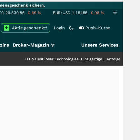
mensgeschenk sichern.
00
29.530,86
-0,69
%
EUR/USD
1,15455
-0,08
%
Aktie geschenkt!
Login
Push-Kurse
zins
Broker-Magazin ✨
Unsere Services
alesCloser Technologies: Einzigartige Leistung zieht die Top-Dogs an!
Anzeige
+++