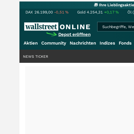
🎁 Ihre Lieblingsakt
DAX
26.199,00
-0,51
%
Gold
4.254,31
+0,17
%
Öl 
Depot eröffnen
Aktien
Community
Nachrichten
Indizes
Fonds
NEWS TICKER