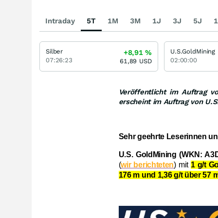
Intraday
5T
1M
3M
1J
3J
5J
1
Silber
U.S.GoldMining
+8,91
%
07:26:23
02:00:00
61,89
USD
Veröffentlicht im Auftrag 
erscheint im Auftrag von U.S
Sehr geehrte Leserinnen un
U.S. GoldMining (WKN: A3
(
wir berichteten
) mit
1 g/t G
176 m und 1,36 g/t über 57 