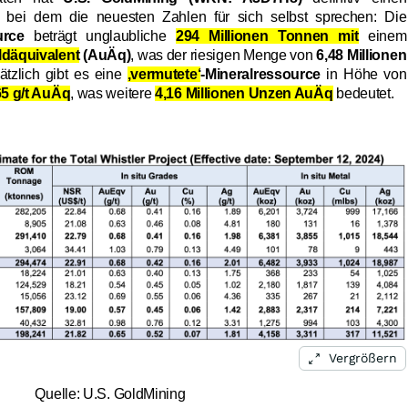
, bei dem die neuesten Zahlen für sich selbst sprechen: Die
urce
beträgt unglaubliche
294 Millionen Tonnen mit
einem
oldäquivalent
(AuÄq)
, was der riesigen Menge von
6,48 Millionen
ätzlich gibt es eine
‚vermutete‘
-Mineralressource
in Höhe von
65 g/t AuÄq
, was weitere
4,16 Millionen Unzen AuÄq
bedeutet.
Vergrößern
Quelle: U.S. GoldMining