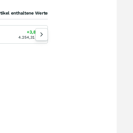
tikel enthaltene Werte
Kupfer
+3,86
%
+4,11
%
05.02.25
4.254,31
USD
4,430
USD