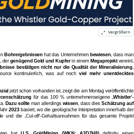
Vergrößern
en
Bohrergebnissen
hat das Unternehmen
bewiesen
, dass man
, der
genügend Gold und Kupfer
in einem
Megaprojekt
vereint.
bnisse bestätigen nicht nur die Qualität der Mineralisierung
,
ource kontinuierlich, was auf noch
viel mehr unentdecktes
zial
jetzt schon vorhanden ist, zeigt die am Montag veröffentlichte
urcenschätzung
für das 100 % unternehmenseigene
‚Whistler‘-
ka.
Dazu sollte
man allerdings
wissen
, dass dies
Schätzung auf
Jahr
2023
basiert, wo die geologische Interpretation innerhalb der
rde und die ‚Cut-off‘-Gehaltsannahmen für das gesamte Projekt
aten hat
U.S. GoldMining (WKN: A3D7H8)
definitiv einen