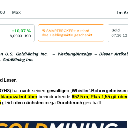
0J
Max
Im Ar
Gold
+10,07
%
🎁 SMARTBROKER+ Aktion!
Ihre Lieblingsaktie geschenkt
07:26:12
8,0900
USD
von U.S. GoldMining Inc. – Werbung/Anzeige – Dieser Artikel
. GoldMining Inc.
d Leser,
D7H8)
hat
nach
seinen
gewaltige
n
‚Whistler‘-Bohrergebnisse
n
oldäquivalent über
beeindruckende
652,5 m, Plus 1,55 g/t über
m
gleich
den nächsten
mega
Durchbruch
geschafft.