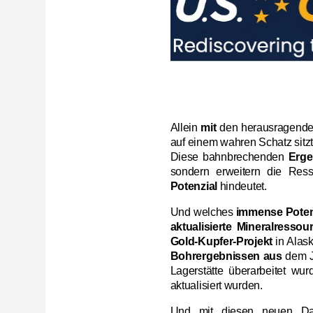
Allein
mit
den herausragend
auf einem wahren Schatz sitzt
Diese bahnbrechenden
Erge
sondern erweitern die Ress
Potenzial
hindeutet.
Und welches
immense Poten
aktualisierte Mineralresso
Gold-Kupfer-Projekt
in Alas
Bohrergebnissen aus
dem 
Lagerstätte überarbeitet wu
aktualisiert wurden.
Und mit diesen neuen D