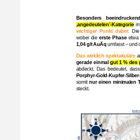
Besonders beeindrucken
‚angedeuteten’-Kategorie
im
wichtiger Punkt dabei:
Di
wobei die
erste Phase
etw
1,04 g/t AuÄq
umfasst – und
Das wirklich spektakuläre
a
gerade einmal
gut 1 % des
abdeckt. Das bedeutet, dass
Porphyr-Gold-Kupfer-Silber
somit
nur einen minimalen T
steckt.