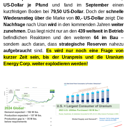
US-Dollar je Pfund
und fand im
September
einen
kurzfristigen Boden bei
79,50 US-Dollar
. Doch der
schnelle
Wiederanstieg über
die Marke von
80,- US-Dollar
zeigt: Die
Nachfrage
nach Uran
wird
in den kommenden Jahren
weiter
zunehmen
. Das liegt nicht nur an den
439 weltweit in Betrieb
befindlichen Reaktoren und den weiteren
64 im Bau
–
sondern auch daran, dass
strategische Reserven
nahezu
aufgebraucht
sind.
Es wird nur noch eine Frage von
kurzer Zeit sein, bis der Uranpreis und die Uranium
Energy Corp. weiter explodieren werden!