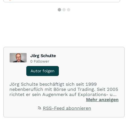
Jörg Schulte
0
Follower
Autor folgen
Jörg Schulte beschäftigt sich seit 1999
nebenberuflich mit Börse und Trading. Seit 2005
richtet er sein Augenmerk auf Explorations- und
Bergbauunternehmen und analysiert täglich die
Mehr anzeigen
Märkte. Seit Januar 2006 ist Jörg Schulte als
RSS-Feed abonnieren
Community-Mitglied auf wallstreet:online aktiv.