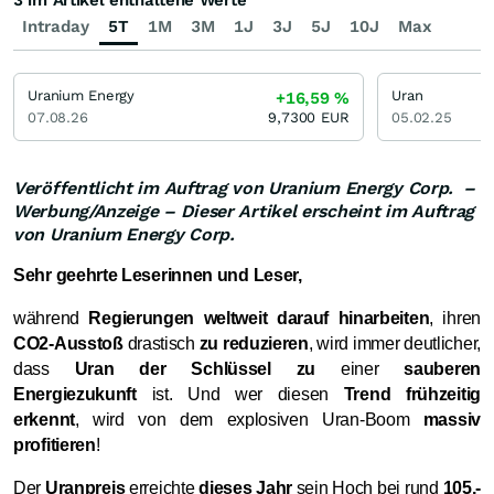
3 im Artikel enthaltene Werte
Intraday
5T
1M
3M
1J
3J
5J
10J
Max
Uranium Energy
Uran
+16,59
%
07.08.26
9,7300
EUR
05.02.25
Veröffentlicht im Auftrag von Uranium Energy Corp. –
Werbung/Anzeige – Dieser Artikel erscheint im Auftrag
von Uranium Energy Corp.
Sehr geehrte Leserinnen und Leser,
während
Regierungen weltweit darauf hinarbeiten
, ihren
CO2-Ausstoß
drastisch
zu reduzieren
, wird immer deutlicher,
dass
Uran der Schlüssel zu
einer
sauberen
Energiezukunft
ist. Und wer diesen
Trend frühzeitig
erkennt
, wird von dem explosiven Uran-Boom
massiv
profitieren
!
Der
Uranpreis
erreichte
dieses Jahr
sein Hoch bei rund
105,-