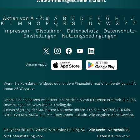
Willkommensgeschenk sichern.
Aktien von A - Z:
#
A
B
C
D
E
F
G
H
I
J
K
L
M
N
O
P
Q
R
S
T
U
V
W
X
Y
Z
Impressum
Disclaimer
Datenschutz
Datenschutz-
Einstellungen
Nutzungsbedingungen
Unsere Apps:
Wenn Sie Kursdaten, Widgets oder andere Finanzinformationen benötigen, hilft
Ihnen
ARIVA
gerne.
Unsere User schätzen wallstreet-online.de: 4.8 von 5 Sternen ermittelt aus 285
Bewertungen bei www.kagels-trading.de
Zeitverzögerung der Kursdaten: Deutsche Börsen +15 Min. NASDAQ +15 Min.
NYSE +20 Min. AMEX +20 Min. Dow Jones +15 Min. Alle Angaben ohne Gewähr.
Copyright © 1998-2026 Smartbroker Holding AG - Alle Rechte vorbehalten.
Mit Unterstützung von:
Daten & Kurse von: