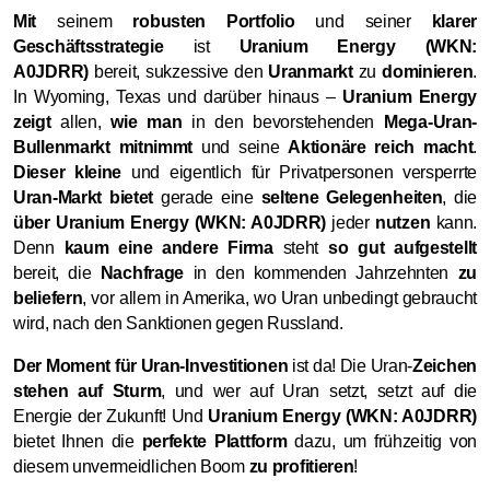
Mit
seinem
robusten Portfolio
und seiner
klarer
Geschäftsstrategie
ist
Uranium Energy (WKN:
A0JDRR)
bereit, sukzessive den
Uranmarkt
zu
dominieren
.
In Wyoming, Texas und darüber hinaus –
Uranium Energy
zeigt
allen,
wie man
in den bevorstehenden
Mega-Uran-
Bullenmarkt mitnimmt
und seine
Aktionäre reich macht
.
Dieser kleine
und eigentlich für Privatpersonen versperrte
Uran-Markt bietet
gerade eine
seltene Gelegenheiten
, die
über Uranium Energy (WKN: A0JDRR)
jeder
nutzen
kann.
Denn
kaum eine andere Firma
steht
so gut aufgestellt
bereit, die
Nachfrage
in den kommenden Jahrzehnten
zu
beliefern
, vor allem in Amerika, wo Uran unbedingt gebraucht
wird, nach den Sanktionen gegen Russland.
Der Moment für Uran-Investitionen
ist da! Die Uran-
Zeichen
stehen auf Sturm
, und wer auf Uran setzt, setzt auf die
Energie der Zukunft! Und
Uranium Energy (WKN: A0JDRR)
bietet Ihnen die
perfekte Plattform
dazu, um frühzeitig von
diesem unvermeidlichen Boom
zu profitieren
!