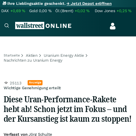
🎁 Ihre Lieblingsaktie geschenkt.
→ Jetzt Depot eröffnen
DAX
+0,69
%
Gold
0,00
%
Öl (Brent)
+0,02
%
Dow Jones
+0,25
%
Aktien
Uranium Energy Aktie
Startseite
Nachrichten zu Uranium Energy
Anzeige
25113
Wichtige Genehmigung erteilt
Diese Uran-Performance-Rakete
hebt ab! Schon jetzt im Fokus – und
der Kursanstieg ist kaum zu stoppen!
Verfasst von
Jörg Schulte