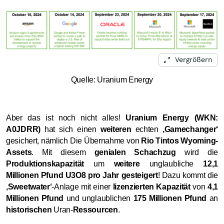
Vergrößern
Quelle: Uranium Energy
Aber das ist noch nicht alles!
Uranium Energy (WKN:
A0JDRR)
hat sich einen
weiteren
echten
‚Gamechanger‘
gesichert, nämlich Die Übernahme von
Rio Tintos Wyoming-
Assets
. Mit diesem
genialen Schachzug
wird die
Produktionskapazität
um
weitere
unglaubliche
12,1
Millionen Pfund U3O8 pro Jahr gesteigert
! Dazu kommt die
‚Sweetwater‘
-Anlage mit einer
lizenzierten Kapazität
von
4,1
Millionen Pfund
und unglaublichen
175 Millionen Pfund
an
historischen
Uran-
Ressourcen
.