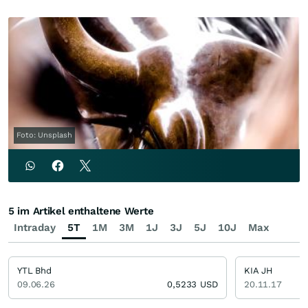
Foto: Unsplash
5 im Artikel enthaltene Werte
Intraday
5T
1M
3M
1J
3J
5J
10J
Max
YTL Bhd
KIA JH
09.06.26
0,5233
USD
20.11.17