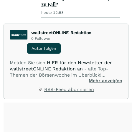
zu Fall?
heute 12:58
wallstreetONLINE Redaktion
0
Follower
Autor folgen
Melden Sie sich
HIER für den Newsletter der
wallstreetONLINE Redaktion an
- alle Top-
Themen der Börsenwoche im Überblick!
Mehr anzeigen
Verpassen Sie kein wichtiges Anleger-Thema!
Für
Beiträge auf diesem journalistischen Channel ist
RSS-Feed abonnieren
die Chefredaktion der wallstreetONLINE
Redaktion verantwortlich.
Die Fachjournalisten
der wallstreetONLINE Redaktion berichten hier
mit ihren Kolleginnen und Kollegen aus den
Partnerredaktionen exklusiv, fundiert,
ausgewogen sowie unabhängig für den Anleger.
Die Zentralredaktion recherchiert intensiv, um