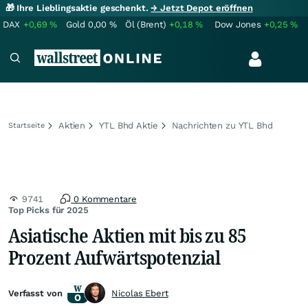
🎁 Ihre Lieblingsaktie geschenkt.
→ Jetzt Depot eröffnen
DAX
+0,69
%
Gold
0,00
%
Öl (Brent)
+0,18
%
Dow Jones
+0,25
%
Aktien
YTL Bhd Aktie
Nachrichten zu YTL Bhd
Startseite
9741
0 Kommentare
Top Picks für 2025
Asiatische Aktien mit bis zu 85
Prozent Aufwärtspotenzial
Verfasst von
Nicolas Ebert