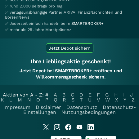
✅ rund 2.000 Beiträge pro Tag
✅ verlagsunabhängige Partner ARIVA, FinanzNachrichten und
BörsenNews
✅ Jederzeit einfach handeln beim
SMARTBROKER+
✅ mehr als 25 Jahre Marktpräsenz
Jetzt Depot sichern
Ihre Lieblingsaktie geschenkt!
Jetzt Depot bei SMARTBROKER+ eröffnen und
Willkommensgeschenk sichern.
Aktien von A - Z:
#
A
B
C
D
E
F
G
H
I
J
K
L
M
N
O
P
Q
R
S
T
U
V
W
X
Y
Z
Impressum
Disclaimer
Datenschutz
Datenschutz-
Einstellungen
Nutzungsbedingungen