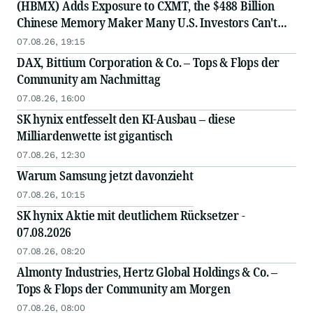
(HBMX) Adds Exposure to CXMT, the $488 Billion
Chinese Memory Maker Many U.S. Investors Can't
Access Directly
07.08.26, 19:15
DAX, Bittium Corporation & Co. – Tops & Flops der
Community am Nachmittag
07.08.26, 16:00
SK hynix entfesselt den KI-Ausbau – diese
Milliardenwette ist gigantisch
07.08.26, 12:30
Warum Samsung jetzt davonzieht
07.08.26, 10:15
SK hynix Aktie mit deutlichem Rücksetzer -
07.08.2026
07.08.26, 08:20
Almonty Industries, Hertz Global Holdings & Co. –
Tops & Flops der Community am Morgen
07.08.26, 08:00