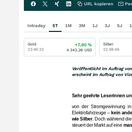
URL kopieren
Per
Intraday
5T
1M
3M
1J
3J
5J
1
Gold
Silber
+7,80
%
23:40:32
22:59:46
4.342,26
USD
Veröffentlicht im Auftrag vo
erscheint im Auftrag von Vizs
Sehr geehrte Leserinnen un
von der Stromgewinnung in
Elektrofahrzeuge –
kein ander
wie Silber
. Doch während di
steuert der Markt auf eine
mas