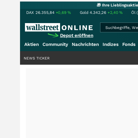
🎁 Ihre Lieblingsakt
DAX
26.355,84
+0,69
%
Gold
4.342,26
+2,40
%
Öl 
Depot eröffnen
Aktien
Community
Nachrichten
Indizes
Fonds
NEWS TICKER