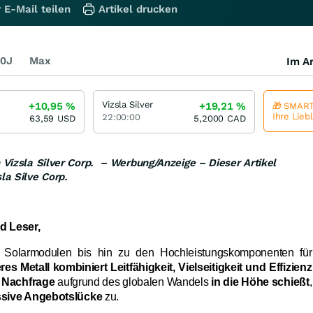
 E-Mail teilen
Artikel drucken
0J
Max
Im Ar
Vizsla Silver
+10,95
%
+19,21
%
🎁 SMART
Ihre Lieb
22:00:00
63,59
USD
5,2000
CAD
n Vizsla Silver Corp. – Werbung/Anzeige – Dieser Artikel
la Silve Corp.
d Leser,
 Solarmodulen bis hin zu den Hochleistungskomponenten für
es Metall kombiniert Leitfähigkeit, Vielseitigkeit und Effizienz
e
Nachfrage
aufgrund des globalen Wandels
in die Höhe schießt
,
sive Angebotslücke
zu.