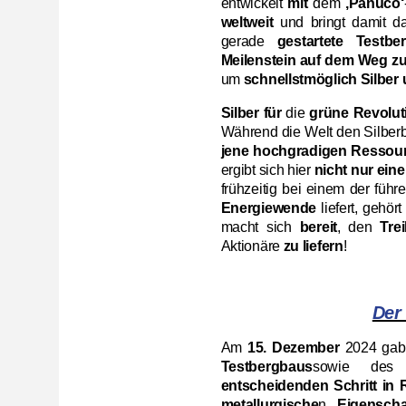
entwickelt
mit
dem
‚Panuco‘
weltweit
und bringt damit da
gerade
gestartete Testb
Meilenstein auf dem Weg zu
um
schnellstmöglich Silber
Silber für
die
grüne Revolut
Während die Welt den Silber
jene hochgradigen Ressourc
ergibt sich hier
nicht nur ein
frühzeitig bei einem der führ
Energiewende
liefert, gehö
macht sich
bereit
, den
Trei
Aktionäre
zu liefern
!
Der
Am
15. Dezember
2024 ga
Testbergbaus
sowie des 
entscheidenden Schritt in
metallurgische
n
Eigensch