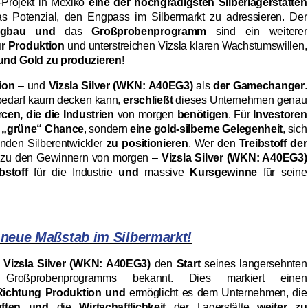
-Projekt in Mexiko
eine der hochgradigsten Silberlagerstätten
s Potenzial, den Engpass im Silbermarkt zu adressieren. Der
ergbau und
das
Großprobenprogramm
sind ein weiterer
r Produktion
und unterstreichen Vizsla klaren Wachstumswillen,
 und Gold zu produzieren
!
ion
– und
Vizsla Silver (WKN: A40EG3)
als
der Gamechanger
.
bedarf kaum decken kann,
erschließt
dieses Unternehmen genau
en, die die Industrien
von morgen
benötigen
. Für
Investoren
e „grüne“ Chance
, sondern
eine gold-silberne Gelegenheit
, sich
enden Silberentwickler
zu positionieren
. Wer den
Treibstoff der
rt zu den Gewinnern von morgen –
Vizsla Silver (WKN: A40EG3)
bstoff
für die Industrie
und
massive
Kursgewinne
für seine
 neue Maßstab im Silbermarkt!
b
Vizsla Silver (WKN: A40EG3)
den
Start
seines langersehnten
Großprobenprogramms bekannt. Dies markiert einen
 Richtung Produktion und
ermöglicht es dem Unternehmen, die
aften und
die
Wirtschaftlichkeit
der Lagerstätte
weiter zu