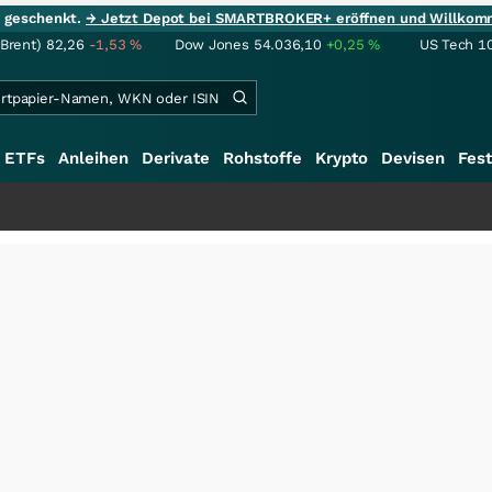
ie geschenkt.
→ Jetzt Depot bei SMARTBROKER+ eröffnen und Willkom
(Brent)
82,26
-1,53
%
Dow Jones
54.036,10
+0,25
%
US Tech 1
ETFs
Anleihen
Derivate
Rohstoffe
Krypto
Devisen
Fest
++