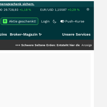
mensgeschenk sichern.
00
29.728,93
+1,18
%
EUR/USD
1,15587
+0,29
%
Aktie geschenkt!
Login
Push-Kurse
zins
Broker-Magazin ✨
Unsere Services
+
Schwere Seltene Erden: Entsteht hier die nächste Milliardenstory?
Anzeige
+++