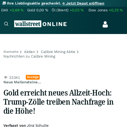
🎁 Ihre Lieblingsaktie geschenkt.
→ Jetzt Depot eröffnen
DAX
+0,69
%
Gold
0,00
%
Öl (Brent)
+0,02
%
Dow Jones
+0,25
%
Aktien
Calibre Mining Aktie
Startseite
Nachrichten zu Calibre Mining
Anzeige
33341
Neue Meilensteine...
Gold erreicht neues Allzeit-Hoch:
Trump-Zölle treiben Nachfrage in
die Höhe!
Verfasst von
Jörg Schulte