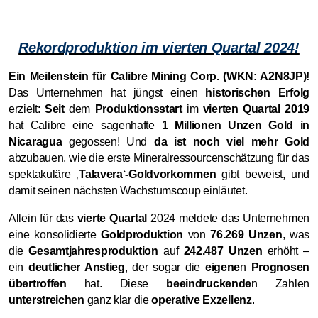
Rekordproduktion im vierten Quartal 2024!
Ein Meilenstein für Calibre Mining Corp. (WKN: A2N8JP)!
Das Unternehmen hat jüngst einen
historischen Erfolg
erzielt:
Seit
dem
Produktionsstart
im
vierten Quartal 2019
hat Calibre eine sagenhafte
1 Millionen Unzen Gold in
Nicaragua
gegossen! Und
da ist noch viel mehr Gold
abzubauen, wie die erste Mineralressourcenschätzung für das
spektakuläre ‚
Talavera‘-Goldvorkommen
gibt beweist, und
damit seinen nächsten Wachstumscoup einläutet.
Allein für das
vierte Quartal
2024 meldete das Unternehmen
eine konsolidierte
Goldproduktion
von
76.269 Unzen
, was
die
Gesamtjahresproduktion
auf
242.487 Unzen
erhöht –
ein
deutlicher Anstieg
, der sogar die
eigene
n
Prognosen
übertroffen
hat. Diese
beeindruckende
n Zahlen
unterstreichen
ganz klar die
operative Exzellenz
.