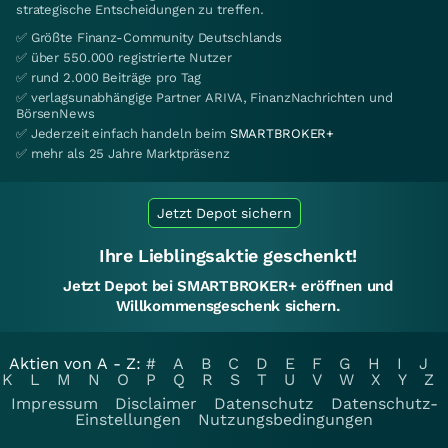
strategische Entscheidungen zu treffen.
✅ Größte Finanz-Community Deutschlands
✅ über 550.000 registrierte Nutzer
✅ rund 2.000 Beiträge pro Tag
✅ verlagsunabhängige Partner ARIVA, FinanzNachrichten und
BörsenNews
✅ Jederzeit einfach handeln beim
SMARTBROKER+
✅ mehr als 25 Jahre Marktpräsenz
Jetzt Depot sichern
Ihre Lieblingsaktie geschenkt!
Jetzt Depot bei SMARTBROKER+ eröffnen und
Willkommensgeschenk sichern.
Aktien von A - Z:
#
A
B
C
D
E
F
G
H
I
J
K
L
M
N
O
P
Q
R
S
T
U
V
W
X
Y
Z
Impressum
Disclaimer
Datenschutz
Datenschutz-
Einstellungen
Nutzungsbedingungen