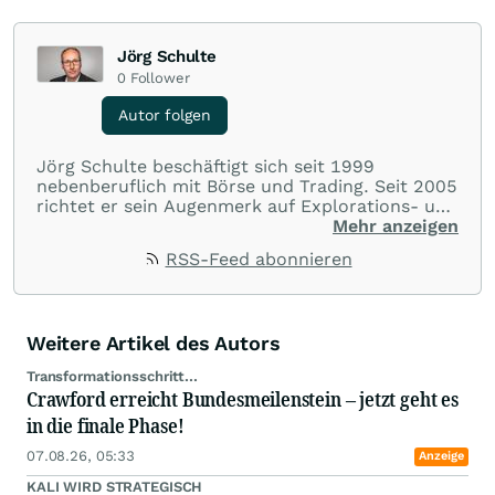
Jörg Schulte
0
Follower
Autor folgen
Jörg Schulte beschäftigt sich seit 1999
nebenberuflich mit Börse und Trading. Seit 2005
richtet er sein Augenmerk auf Explorations- und
Bergbauunternehmen und analysiert täglich die
Mehr anzeigen
Märkte. Seit Januar 2006 ist Jörg Schulte als
RSS-Feed abonnieren
Community-Mitglied auf wallstreet:online aktiv.
Weitere Artikel des Autors
Transformationsschritt...
Crawford erreicht Bundesmeilenstein – jetzt geht es
in die finale Phase!
07.08.26, 05:33
Anzeige
KALI WIRD STRATEGISCH