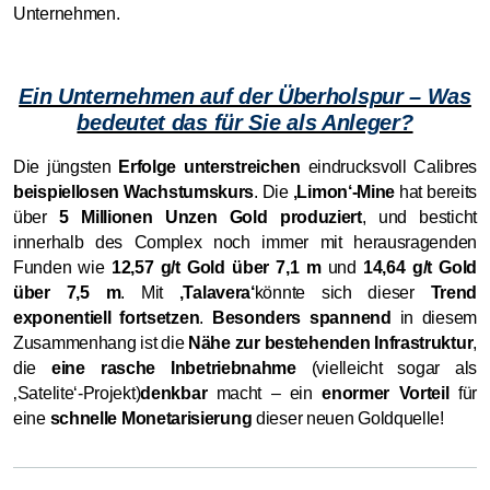
Unternehmen.
Ein Unternehmen auf der Überholspur – Was
bedeutet das für Sie als Anleger?
Die jüngsten
Erfolge unterstreichen
eindrucksvoll Calibres
beispiellosen Wachstumskurs
. Die
‚Limon‘-Mine
hat bereits
über
5 Millionen Unzen Gold produziert
, und besticht
innerhalb des Complex noch immer mit herausragenden
Funden wie
12,57 g/t Gold über 7,1 m
und
14,64 g/t Gold
über 7,5 m
. Mit
‚Talavera‘
könnte sich dieser
Trend
exponentiell fortsetzen
.
Besonders spannend
in diesem
Zusammenhang ist die
Nähe zur bestehenden Infrastruktur
,
die
eine rasche Inbetriebnahme
(vielleicht sogar als
‚Satelite‘-Projekt)
denkbar
macht – ein
enormer Vorteil
für
eine
schnelle Monetarisierung
dieser neuen Goldquelle!