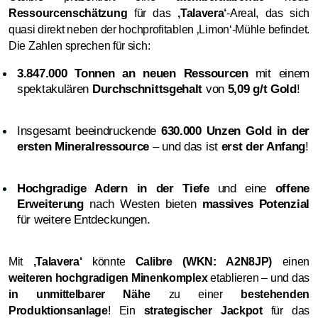
Ressourcenschätzung
für das
‚Talavera‘
-Areal, das sich
quasi direkt neben der hochprofitablen ‚Limon‘-Mühle befindet.
Die Zahlen sprechen für sich:
3.847.000 Tonnen an neuen Ressourcen
mit einem
spektakulären
Durchschnittsgehalt
von
5,09 g/t Gold
!
Insgesamt beeindruckende
630.000 Unzen Gold in der
ersten Mineralressource
– und das ist
erst der Anfang
!
Hochgradige Adern in der Tiefe
und eine
offene
Erweiterung
nach Westen bieten
massives Potenzial
für weitere Entdeckungen.
Mit
‚Talavera‘
könnte
Calibre (WKN: A2N8JP)
einen
weiteren hochgradigen Minenkomplex
etablieren – und das
in unmittelbarer Nähe
zu einer
bestehenden
Produktionsanlage
! Ein
strategischer Jackpot
für das