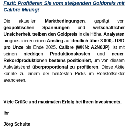
Fazit: Profitieren Sie vom steigenden Goldpreis mit
Calibre Mining!
Die aktuellen
Marktbedingungen
, geprägt von
geopolitische
n
Spannungen
und
wirtschaftliche
r
Unsicherheit
,
treiben den Goldpreis
in die Höhe.
Analysten
prognostizieren einen
Anstieg
auf
deutlich über
3.000,- USD
pro Unze
bis Ende 2025.
Calibre (WKN: A2N8JP)
, ist mit
seinen
niedrige
n
Produktionskosten
und
neue
n
Rekordproduktion
en
bestens positioniert
, um von diesem
Aufwärtstrend
überproportional zu profitieren
. Diese Aktie
könnte zu einem der heißesten Picks im Rohstoffsektor
avancieren.
Viele Grüße und maximalen Erfolg bei Ihren Investments,
Ihr
Jörg Schulte