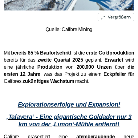
Vergrößern
Quelle: Calibre Mining
Mit
bereits 85 % Baufortschritt
ist die
erste Goldproduktion
bereits für das
zweite Quartal 2025
geplant.
Erwartet
wird
eine jährliche
Produktion
von
200.000 Unzen
über
die
ersten 12 Jahre
, was das Projekt zu einem
Eckpfeiler für
Calibres
zukünftiges Wachstum
macht.
Explorationserfolge und Expansion!
‚Talavera‘ - Eine gigantische Goldader nur 3
km von der ‚Limon‘-Mühle entfernt!
Calibre präsentiert eine
atemberaubende
neue