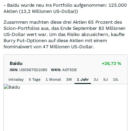
- Baidu wurde neu ins Portfolio aufgenommen: 125.000
Aktien (13,2 Millionen US-Dollar))
Zusammen machten diese drei Aktien 65 Prozent des
Scion-Portfolios aus, das Ende September 83 Millionen
US-Dollar wert war. Um das Risiko abzusichern, kaufte
Burry Put-Optionen auf diese Aktien mit einem
Nominalwert von 47 Millionen US-Dollar.
Baidu
+26,73
%
ISIN:
US0567521085
WKN:
A0F5DE
Intraday
5 Tage
1 Monat
3M
1 Jahr
3J
5J
10J
Ma