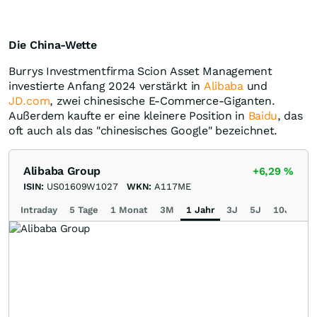
Die China-Wette
Burrys Investmentfirma Scion Asset Management
investierte Anfang 2024 verstärkt in
Alibaba
und
JD.com
, zwei chinesische E-Commerce-Giganten.
Außerdem kaufte er eine kleinere Position in
Baidu
, das
oft auch als das "chinesisches Google" bezeichnet.
Alibaba Group
+6,29
%
ISIN:
US01609W1027
WKN:
A117ME
Intraday
5 Tage
1 Monat
3M
1 Jahr
3J
5J
10J
Ma