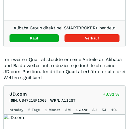
Alibaba Group direkt bei SMARTBROKER+ handeln
Kauf
Verkauf
Im zweiten Quartal stockte er seine Anteile an Alibaba
und Baidu weiter auf, reduzierte jedoch leicht seine
JD.com-Position. Im dritten Quartal erhöhte er alle drei
Wetten signifikant.
JD.com
+3,32
%
ISIN:
US47215P1066
WKN:
A112ST
Intraday
5 Tage
1 Monat
3M
1 Jahr
3J
5J
10J
Ma