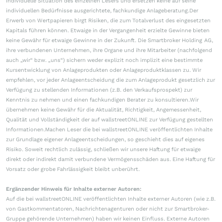
individuelle Situation des einzelnen Lesers und ersetzen keine auf seine
individuellen Bedürfnisse ausgerichtete, fachkundige Anlageberatung.Der
Erwerb von Wertpapieren birgt Risiken, die zum Totalverlust des eingesetzten
Kapitals führen können. Etwaige in der Vergangenheit erzielte Gewinne bieten
keine Gewähr für etwaige Gewinne in der Zukunft. Die Smartbroker Holding AG,
ihre verbundenen Unternehmen, ihre Organe und ihre Mitarbeiter (nachfolgend
auch „wir“ bzw. „uns“) sichern weder explizit noch implizit eine bestimmte
Kursentwicklung von Anlageprodukten oder Anlageproduktklassen zu. Wir
empfehlen, vor jeder Anlageentscheidung die zum Anlageprodukt gesetzlich zur
Verfügung zu stellenden Informationen (z.B. den Verkaufsprospekt) zur
Kenntnis zu nehmen und einen fachkundigen Berater zu konsultieren.Wir
übernehmen keine Gewähr für die Aktualität, Richtigkeit, Angemessenheit,
Qualität und Vollständigkeit der auf wallstreetONLINE zur Verfügung gestellten
Informationen.Machen Leser die bei wallstreetONLINE veröffentlichten Inhalte
zur Grundlage eigener Anlageentscheidungen, so geschieht dies auf eigenes
Risiko. Soweit rechtlich zulässig, schließen wir unsere Haftung für etwaige
direkt oder indirekt damit verbundene Vermögensschäden aus. Eine Haftung für
Vorsatz oder grobe Fahrlässigkeit bleibt unberührt.
Ergänzender Hinweis für Inhalte externer Autoren:
Auf die bei wallstreetONLINE veröffentlichten Inhalte externer Autoren (wie z.B.
von Gastkommentatoren, Nachrichtenagenturen oder nicht zur Smartbroker-
Gruppe gehörende Unternehmen) haben wir keinen Einfluss. Externe Autoren