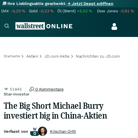
🎁 Ihre Lieblingsaktie geschenkt.
→ Jetzt Depot eröffnen
DAX
-0,20
%
Gold
-0,23
%
Öl (Brent)
+5,02
%
Dow Jones
-0,91
%
Aktien
JD.com Aktie
Nachrichten zu JD.com
Startseite
51645
0 Kommentare
Star-Investor
The Big Short Michael Burry
investiert big in China-Aktien
Verfasst von
Krischan Orth