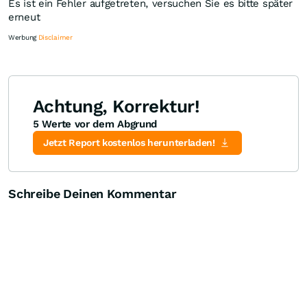
Es ist ein Fehler aufgetreten, versuchen Sie es bitte später
erneut
Werbung
Disclaimer
Achtung, Korrektur!
5 Werte vor dem Abgrund
Knock-Out-Suche
Optionsschein-Suche
Zertifikate-Suche
Jetzt Report kostenlos herunterladen!
Schreibe Deinen Kommentar