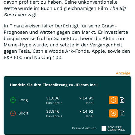
davon profitiert zu haben. Seine unkonventionelle
Wette wurde im Buch und gleichnamigen Film
The Big
Short
verewigt.
In Finanzkreisen ist er berüchtigt für seine Crash-
Prognosen und Wetten gegen den Markt. Er investierte
beispielsweise früh in GameStop, bevor die Aktie zum
Meme-Hype wurde, und setzte in der Vergangenheit
gegen Tesla, Cathie Woods Ark-Fonds, Apple, sowie den
S&P 500 und Nasdaq 100.
Anzeige
Handeln Sie Ihre Einschätzung zu JD.com Inc.!
31,03€
× 14,95
Long
Basispreis
Hebel
33,94€
× 14,92
Short
Basispreis
Hebel
Präsentiert von