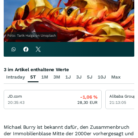
Foto: Tarik Haiga on Unsplash
3 im Artikel enthaltene Werte
Intraday
5T
1M
3M
1J
3J
5J
10J
Max
JD.com
Alibaba Group
-1,06
%
20:35:43
28,30
EUR
21:13:05
Michael Burry ist bekannt dafür, den Zusammenbruch
der Immobilienblase Mitte der 2000er vorhergesagt und