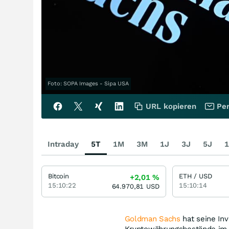
Foto: SOPA Images - Sipa USA
URL kopieren
Per
Intraday
5T
1M
3M
1J
3J
5J
1
Bitcoin
ETH / USD
+2,01
%
15:10:22
15:10:14
64.970,81
USD
Goldman Sachs
hat seine Inv
Kryptowährungsbestände im W