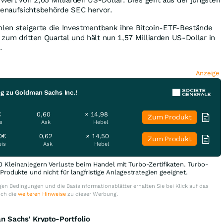
enaufsichtsbehörde SEC hervor.
hlen steigerte die Investmentbank ihre Bitcoin-ETF-Bestände
zum dritten Quartal und hält nun 1,57 Milliarden US-Dollar in
.
Anzeige
g zu Goldman Sachs Inc.!
€
0,60
× 14,98
Zum Produkt
s
Ask
Hebel
0€
0,62
× 14,50
Zum Produkt
eis
Ask
Hebel
0 Kleinanlegern Verluste beim Handel mit Turbo-Zertifikaten. Turbo-
e Produkte und nicht für langfristige Anlagestrategien geeignet.
en Bedingungen und die Basisinformationsblätter erhalten Sie bei Klick auf das
uch die
weiteren Hinweise
zu dieser Werbung.
 Sachs' Krypto-Portfolio