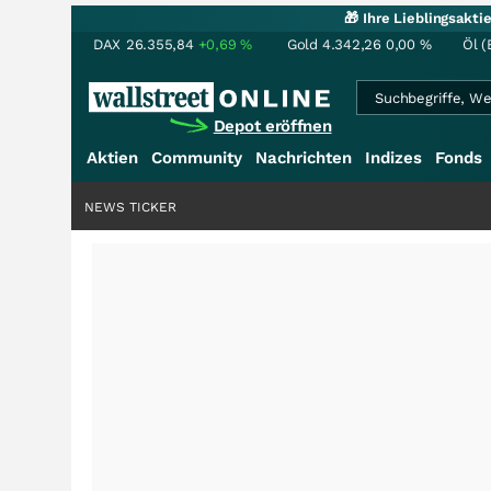
🎁 Ihre Lieblingsakt
DAX
26.355,84
+0,69
%
Gold
4.342,26
0,00
%
Öl (
Depot eröffnen
Aktien
Community
Nachrichten
Indizes
Fonds
NEWS TICKER