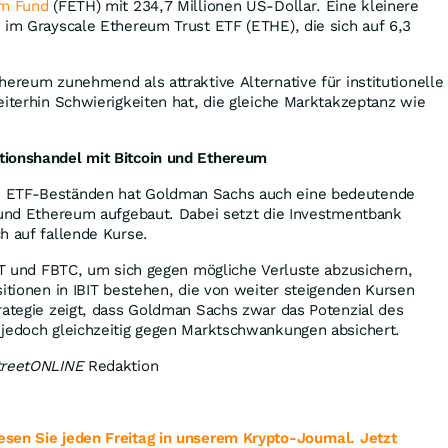
um Fund
(FETH) mit 234,7 Millionen US-Dollar. Eine kleinere
 im Grayscale Ethereum Trust ETF (ETHE), die sich auf 6,3
hereum zunehmend als attraktive Alternative für institutionelle
eiterhin Schwierigkeiten hat, die gleiche Marktakzeptanz wie
tionshandel mit Bitcoin und Ethereum
 ETF-Beständen hat Goldman Sachs auch eine bedeutende
n und Ethereum aufgebaut. Dabei setzt die Investmentbank
h auf fallende Kurse.
BIT und FBTC, um sich gegen mögliche Verluste abzusichern,
sitionen in IBIT bestehen, die von weiter steigenden Kursen
rategie zeigt, dass Goldman Sachs zwar das Potenzial des
 jedoch gleichzeitig gegen Marktschwankungen absichert.
treetONLINE
Redaktion
sen Sie jeden Freitag in unserem Krypto-Journal. Jetzt