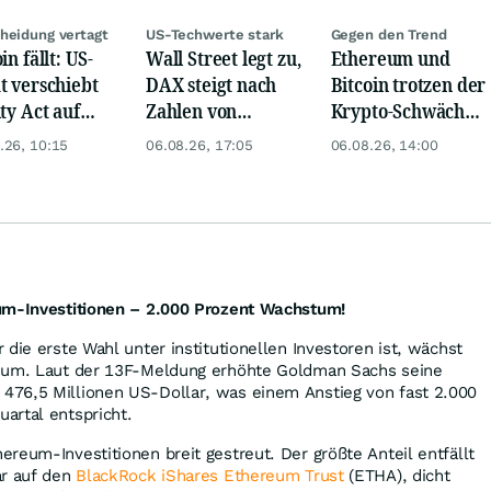
heidung vertagt
US-Techwerte stark
Gegen den Trend
in fällt: US-
Wall Street legt zu,
Ethereum und
t verschiebt
DAX steigt nach
Bitcoin trotzen der
ity Act auf
Zahlen von
Krypto-Schwäche
tember
Telekom, Henkel
dank ETF-
.26, 10:15
06.08.26, 17:05
06.08.26, 14:00
Zuflüssen
um-Investitionen – 2.000 Prozent Wachstum!
die erste Wahl unter institutionellen Investoren ist, wächst
reum. Laut der 13F-Meldung erhöhte Goldman Sachs seine
476,5 Millionen US-Dollar, was einem Anstieg von fast 2.000
artal entspricht.
reum-Investitionen breit gestreut. Der größte Anteil entfällt
ar auf den
BlackRock iShares Ethereum Trust
(ETHA), dicht