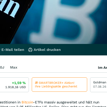
 E-Mail teilen
Artikel drucken
0J
Max
Im Ar
+1,59
%
🎁 SMARTBROKER+ Aktion!
Ihre Lieblingsaktie geschenkt
07.08.26
1.918,16
USD
estitionen in
Bitcoin
-ETFs massiv ausgeweitet und hält nun
ert von 2,05 Milliarden US-Dollar. Dies geht aus der jüngsten