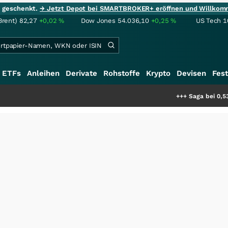
ie geschenkt.
→ Jetzt Depot bei SMARTBROKER+ eröffnen und Willkom
Brent)
82,27
+0,02
%
Dow Jones
54.036,10
+0,25
%
US Tech 1
ETFs
Anleihen
Derivate
Rohstoffe
Krypto
Devisen
Fest
+++
Saga bei 0,53 CAD: Bewert