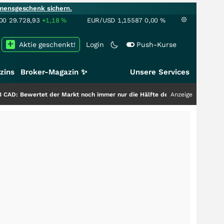
mensgeschenk sichern.
00
29.728,93
+1,18
%
EUR/USD
1,15587
0,00
%
Aktie geschenkt!
Login
Push-Kurse
zins
Broker-Magazin ✨
Unsere Services
et der Markt noch immer nur die Hälfte der Story?
+++
Anzeige