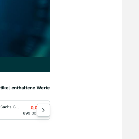
tikel enthaltene Werte
Goldman Sachs Group
IShares Bitcoin Trust
-0,07
%
+3,90
%
08.08.26
899,00
EUR
36,80
USD