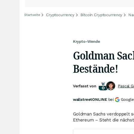
Cryptocurrency
Bitcoin Cryptocurrency
Na
Startseite
Krypto-Wende
Goldman Sach
Bestände!
Verfasst von
Pascal 
wallstreetONLINE
bei
Google
Goldman Sachs verdoppelt se
Ethereum – Steht die nächst