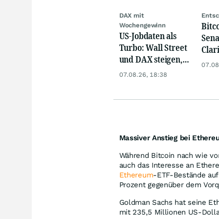
DAX mit
Entsc
Bitco
Wochengewinn
US-Jobdaten als
Sena
Turbo: Wall Street
Clar
und DAX steigen,
Sep
07.08
Gold glänzt
07.08.26, 18:38
Massiver Anstieg bei Ethere
Während Bitcoin nach wie vor 
auch das Interesse an Ethe
Ethereum
-ETF-Bestände auf 
Prozent gegenüber dem Vorqu
Goldman Sachs hat seine Ethe
mit 235,5 Millionen US-Doll