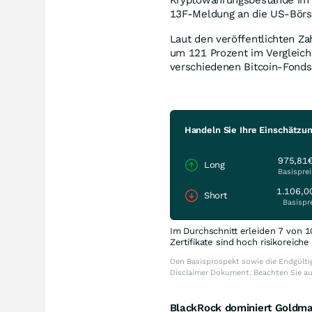
13F-Meldung an die US-Börs
Laut den veröffentlichten Za
um 121 Prozent im Vergleich 
verschiedenen Bitcoin-Fonds
Handeln Sie Ihre Einschätzun
975,81
Long
Basisprei
1.106,0
Short
Basispr
Im Durchschnitt erleiden 7 von 1
Zertifikate sind hoch risikoreich
Den Basisprospekt sowie die Endgültig
Disclaimer Dokument. Beachten Sie a
BlackRock dominiert Goldman