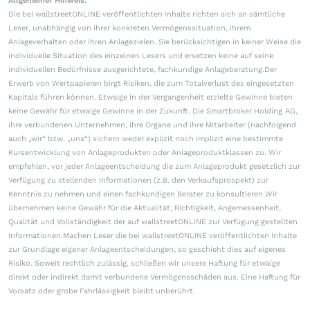
Allgemeiner Hinweis:
Die bei wallstreetONLINE veröffentlichten Inhalte richten sich an sämtliche
Leser, unabhängig von ihrer konkreten Vermögenssituation, ihrem
Anlageverhalten oder ihren Anlagezielen. Sie berücksichtigen in keiner Weise die
individuelle Situation des einzelnen Lesers und ersetzen keine auf seine
individuellen Bedürfnisse ausgerichtete, fachkundige Anlageberatung.Der
Erwerb von Wertpapieren birgt Risiken, die zum Totalverlust des eingesetzten
Kapitals führen können. Etwaige in der Vergangenheit erzielte Gewinne bieten
keine Gewähr für etwaige Gewinne in der Zukunft. Die Smartbroker Holding AG,
ihre verbundenen Unternehmen, ihre Organe und ihre Mitarbeiter (nachfolgend
auch „wir“ bzw. „uns“) sichern weder explizit noch implizit eine bestimmte
Kursentwicklung von Anlageprodukten oder Anlageproduktklassen zu. Wir
empfehlen, vor jeder Anlageentscheidung die zum Anlageprodukt gesetzlich zur
Verfügung zu stellenden Informationen (z.B. den Verkaufsprospekt) zur
Kenntnis zu nehmen und einen fachkundigen Berater zu konsultieren.Wir
übernehmen keine Gewähr für die Aktualität, Richtigkeit, Angemessenheit,
Qualität und Vollständigkeit der auf wallstreetONLINE zur Verfügung gestellten
Informationen.Machen Leser die bei wallstreetONLINE veröffentlichten Inhalte
zur Grundlage eigener Anlageentscheidungen, so geschieht dies auf eigenes
Risiko. Soweit rechtlich zulässig, schließen wir unsere Haftung für etwaige
direkt oder indirekt damit verbundene Vermögensschäden aus. Eine Haftung für
Vorsatz oder grobe Fahrlässigkeit bleibt unberührt.