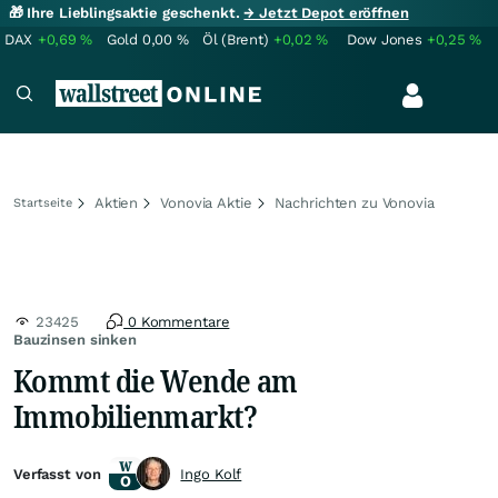
🎁 Ihre Lieblingsaktie geschenkt.
→ Jetzt Depot eröffnen
DAX
+0,69
%
Gold
0,00
%
Öl (Brent)
+0,02
%
Dow Jones
+0,25
%
Aktien
Vonovia Aktie
Nachrichten zu Vonovia
Startseite
23425
0 Kommentare
Bauzinsen sinken
Kommt die Wende am
Immobilienmarkt?
Verfasst von
Ingo Kolf