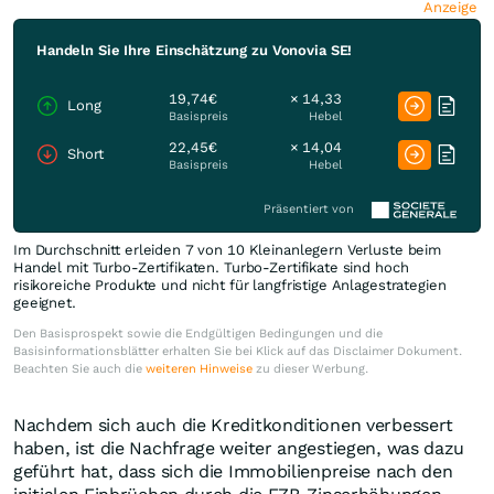
Anzeige
Handeln Sie Ihre Einschätzung zu Vonovia SE!
19,74€
× 14,33
Long
Basispreis
Hebel
22,45€
× 14,04
Short
Basispreis
Hebel
Präsentiert von
Im Durchschnitt erleiden 7 von 10 Kleinanlegern Verluste beim
Handel mit Turbo-Zertifikaten. Turbo-Zertifikate sind hoch
risikoreiche Produkte und nicht für langfristige Anlagestrategien
geeignet.
Den Basisprospekt sowie die Endgültigen Bedingungen und die
Basisinformationsblätter erhalten Sie bei Klick auf das Disclaimer Dokument.
Beachten Sie auch die
weiteren Hinweise
zu dieser Werbung.
Nachdem sich auch die Kreditkonditionen verbessert
haben, ist die Nachfrage weiter angestiegen, was dazu
geführt hat, dass sich die Immobilienpreise nach den