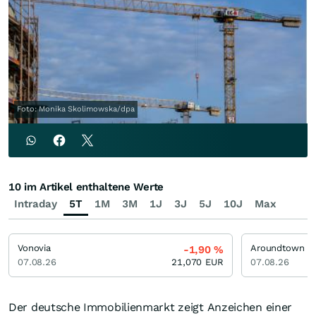
Foto: Monika Skolimowska/dpa
10 im Artikel enthaltene Werte
Intraday
5T
1M
3M
1J
3J
5J
10J
Max
Vonovia
Aroundtown
-1,90
%
07.08.26
21,070
EUR
07.08.26
Der deutsche Immobilienmarkt zeigt Anzeichen einer