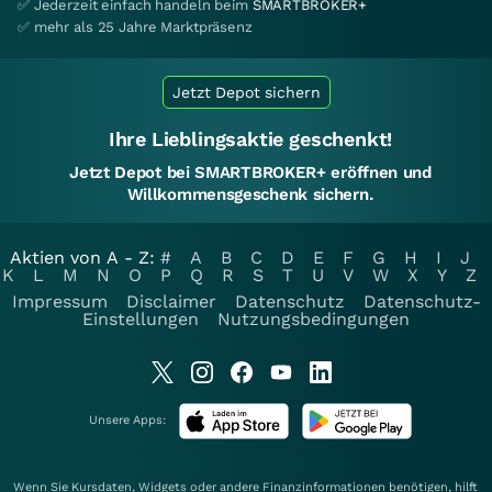
✅ Jederzeit einfach handeln beim
SMARTBROKER+
✅ mehr als 25 Jahre Marktpräsenz
Jetzt Depot sichern
Ihre Lieblingsaktie geschenkt!
Jetzt Depot bei SMARTBROKER+ eröffnen und
Willkommensgeschenk sichern.
Aktien von A - Z:
#
A
B
C
D
E
F
G
H
I
J
K
L
M
N
O
P
Q
R
S
T
U
V
W
X
Y
Z
Impressum
Disclaimer
Datenschutz
Datenschutz-
Einstellungen
Nutzungsbedingungen
Unsere Apps:
Wenn Sie Kursdaten, Widgets oder andere Finanzinformationen benötigen, hilft