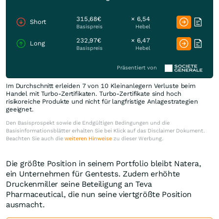
315,68€
× 6,54
Short
Basispreis
Hebel
232,97€
× 6,47
Long
Basispreis
Hebel
Präsentiert von
Im Durchschnitt erleiden 7 von 10 Kleinanlegern Verluste beim
Handel mit Turbo-Zertifikaten. Turbo-Zertifikate sind hoch
risikoreiche Produkte und nicht für langfristige Anlagestrategien
geeignet.
Den Basisprospekt sowie die Endgültigen Bedingungen und die
Basisinformationsblätter erhalten Sie bei Klick auf das Disclaimer Dokument.
Beachten Sie auch die
weiteren Hinweise
zu dieser Werbung.
Die größte Position in seinem Portfolio bleibt Natera,
ein Unternehmen für Gentests. Zudem erhöhte
Druckenmiller seine Beteiligung an Teva
Pharmaceutical, die nun seine viertgrößte Position
ausmacht.