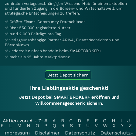
zentralen verlagsunabhängigen Wissens-Hub für einen aktuellen
und fundierten Zugang in die Börsen- und Wirtschaftswelt, um
strategische Entscheidungen zu treffen.
✅ Größte Finanz-Community Deutschlands
✅ über 550.000 registrierte Nutzer
✅ rund 2.000 Beiträge pro Tag
✅ verlagsunabhängige Partner ARIVA, FinanzNachrichten und
BörsenNews
✅ Jederzeit einfach handeln beim
SMARTBROKER+
✅ mehr als 25 Jahre Marktpräsenz
Jetzt Depot sichern
Ihre Lieblingsaktie geschenkt!
Jetzt Depot bei SMARTBROKER+ eröffnen und
Willkommensgeschenk sichern.
Aktien von A - Z:
#
A
B
C
D
E
F
G
H
I
J
K
L
M
N
O
P
Q
R
S
T
U
V
W
X
Y
Z
Impressum
Disclaimer
Datenschutz
Datenschutz-