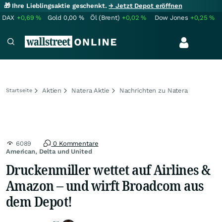
🎁 Ihre Lieblingsaktie geschenkt.
→ Jetzt Depot eröffnen
DAX
+0,69
%
Gold
0,00
%
Öl (Brent)
+0,02
%
Dow Jones
+0,25
%
Aktien
Natera Aktie
Nachrichten zu Natera
Startseite
6089
0 Kommentare
American, Delta und United
Druckenmiller wettet auf Airlines &
Amazon – und wirft Broadcom aus
dem Depot!