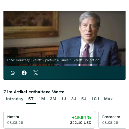
Foto: Courtesy Everett - picture alliance / Everett Collection
7 im Artikel enthaltene Werte
Intraday
5T
1M
3M
1J
3J
5J
10J
Max
Natera
Broadcom
+19,94
%
08.08.26
322,10
USD
08.08.26