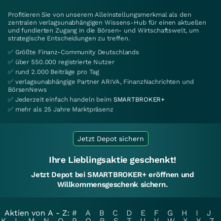
Profitieren Sie von unserem Alleinstellungsmerkmal als den
zentralen verlagsunabhängigen Wissens-Hub für einen aktuellen
und fundierten Zugang in die Börsen- und Wirtschaftswelt, um
strategische Entscheidungen zu treffen.
✅ Größte Finanz-Community Deutschlands
✅ über 550.000 registrierte Nutzer
✅ rund 2.000 Beiträge pro Tag
✅ verlagsunabhängige Partner ARIVA, FinanzNachrichten und
BörsenNews
✅ Jederzeit einfach handeln beim
SMARTBROKER+
✅ mehr als 25 Jahre Marktpräsenz
Jetzt Depot sichern
Ihre Lieblingsaktie geschenkt!
Jetzt Depot bei SMARTBROKER+ eröffnen und
Willkommensgeschenk sichern.
Aktien von A - Z:
#
A
B
C
D
E
F
G
H
I
J
K
L
M
N
O
P
Q
R
S
T
U
V
W
X
Y
Z