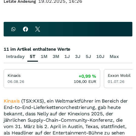
19.02.2025, 16:26
Letzte Änderung
11 im Artikel enthaltene Werte
Intraday
5T
1M
3M
1J
3J
5J
10J
Max
Kinaxis
Exxon Mobil
+0,99
%
06.08.26
106,00
EUR
01.07.26
Kinaxis
(TSX:KXS), ein Weltmarktführer im Bereich der
End-to-End-Lieferkettenorchestrierung, gab heute
bekannt, dass Nelly auf der Kinexions 2025, der
jährlichen Supply-Chain-Community-Konferenz, die
vom 31. März bis 2. April in Austin, Texas, stattfindet,
als Headliner auf der Entertainment-Bühne zu sehen