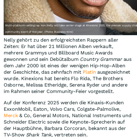
Multi-platinum-selling rap icon Nelly will take center stage at Kinexions 2025, the premier supply cha
community event of the year. (Photo: Business Wire)
Nelly gehört zu den erfolgreichsten Rappern aller
Zeiten: Er hat über 21 Millionen Alben verkauft,
mehrere Grammys und Billboard Music Awards
gewonnen und sein Debütalbum
Country Grammar
aus
dem Jahr 2000 ist eines der wenigen Hip-Hop-Alben
der Geschichte, das zehnfach mit
Platin
ausgezeichnet
wurde. Kinexions hat bereits Flo Rida, The Brothers
Osborne, Melissa Etheridge, Serena Ryder und andere
im Rahmen seiner Community-Feier vorgestellt.
Auf der Konferenz 2025 werden die Kinaxis-Kunden
ExxonMobil, Eaton, Volvo Cars, Colgate-Palmolive,
Merck
& Co, General Motors, National Instruments und
Schneider Electric sowie die Keynote-Sprecherin auf
der Hauptbühne, Barbara Corcoran, bekannt aus der
TV-Show
Shark Tank
, vertreten sein.