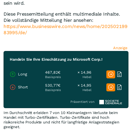
sein wird.
Diese Pressemitteilung enthält multimediale Inhalte.
Die vollständige Mitteilung hier ansehen:
https://www.businesswire.com/news/home/202502199
83995/de/
Anzeige
Handeln Sie Ihre Einschätzung zu Microsoft Corp.!
467,82€
× 14,96
Long
Basispreis
Hebel
530,77€
× 14,95
Short
Basispreis
Hebel
Präsentiert von
Im Durchschnitt erleiden 7 von 10 Kleinanlegern Verluste beim
Handel mit Turbo-Zertifikaten. Turbo-Zertifikate sind hoch
risikoreiche Produkte und nicht für langfristige Anlagestrategien
geeignet.