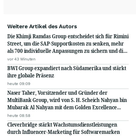
Weitere Artikel des Autors
Die Khimji Ramdas Group entscheidet sich für Rimini
Street, um die SAP-Supportkosten zu senken, mehr
als 700 individuelle Anpassungen zu sichern und die
Einsparungen in Innovationen zu reinvestieren
vor 43 Minuten
BWI Group expandiert nach Südamerika und stärkt
ihre globale Präsenz
heute 09:09
Naser Taher, Vorsitzender und Gründer der
MultiBank Group, wird von S. H. Scheich Nahyan bin
Mubarak Al Nahyan mit dem Golden Excellence
Award für herausragende Leistungen in den
heute 08:58
Bereichen FinTech, digitale Vermögenswerte und
Cleverbridge stärkt Wachstumsdienstleistungen
Blockchain ausgezeichnet
durch Influencer-Marketing für Softwaremarken