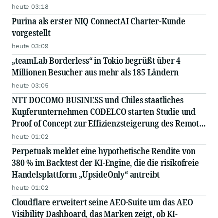
heute 03:18
Purina als erster NIQ ConnectAI Charter-Kunde
vorgestellt
heute 03:09
„teamLab Borderless“ in Tokio begrüßt über 4
Millionen Besucher aus mehr als 185 Ländern
heute 03:05
NTT DOCOMO BUSINESS und Chiles staatliches
Kupferunternehmen CODELCO starten Studie und
Proof of Concept zur Effizienzsteigerung des Remote-
Betriebs von Kupferminen mittels IOWN APN
heute 01:02
Perpetuals meldet eine hypothetische Rendite von
380 % im Backtest der KI-Engine, die die risikofreie
Handelsplattform „UpsideOnly“ antreibt
heute 01:02
Cloudflare erweitert seine AEO-Suite um das AEO
Visibility Dashboard, das Marken zeigt, ob KI-