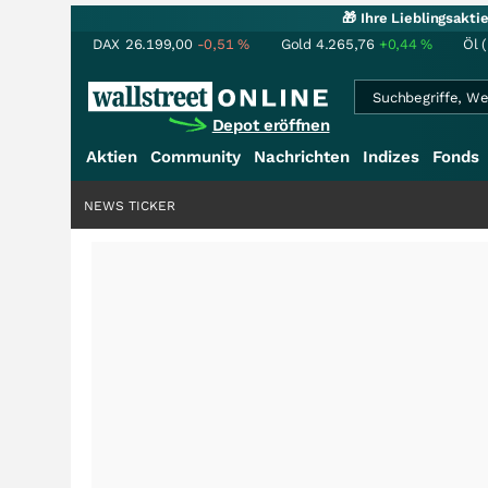
🎁 Ihre Lieblingsakt
DAX
26.199,00
-0,51
%
Gold
4.265,76
+0,44
%
Öl 
Depot eröffnen
Aktien
Community
Nachrichten
Indizes
Fonds
NEWS TICKER