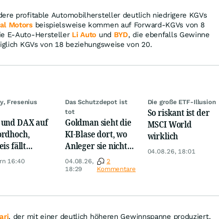
ere profitable Automobilhersteller deutlich niedrigere KGVs
al Motors
beispielsweise kommen auf Forward-KGVs von 8
ie E-Auto-Hersteller
Li Auto
und
BYD
, die ebenfalls Gewinne
diglich KGVs von 18 beziehungsweise von 20.
y, Fresenius
Das Schutzdepot ist
Die große ETF-Illusion
So riskant ist der
tot
und DAX auf
Goldman sieht die
MSCI World
rdhoch,
KI-Blase dort, wo
wirklich
is fällt
Anleger sie nicht
04.08.26, 18:01
er, Gold legt
suchen
rn 16:40
04.08.26,
2
18:29
Kommentare
ari
, der mit einer deutlich höheren Gewinnspanne produziert,