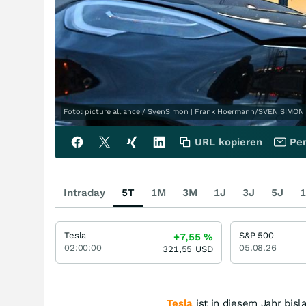
Foto: picture alliance / SvenSimon | Frank Hoermann/SVEN SIMON
URL kopieren
Per
Intraday
5T
1M
3M
1J
3J
5J
1
Tesla
S&P 500
+7,55
%
02:00:00
05.08.26
321,55
USD
Tesla
ist in diesem Jahr bisl