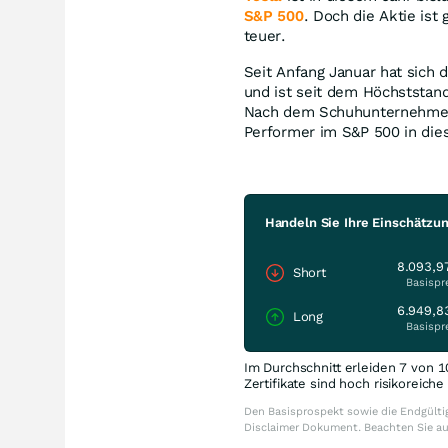
S&P 500
. Doch die Aktie is
teuer.
Seit Anfang Januar hat sich 
und ist seit dem Höchststan
Nach dem Schuhunternehm
Performer im S&P 500 in die
Handeln Sie Ihre Einschätzu
8.093,9
Short
Basispr
6.949,8
Long
Basispr
Im Durchschnitt erleiden 7 von 1
Zertifikate sind hoch risikoreich
Den Basisprospekt sowie die Endgültig
Disclaimer Dokument. Beachten Sie a