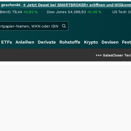
ie geschenkt.
→ Jetzt Depot bei SMARTBROKER+ eröffnen und Willkom
(Brent)
79,44
+0,82
%
Dow Jones
54.399,93
+0,46
%
US Tech 1
ETFs
Anleihen
Derivate
Rohstoffe
Krypto
Devisen
Fest
+++
SalesCloser Technologies: Einzi