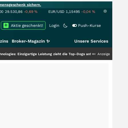
mensgeschenk sichern.
00
29.530,86
-0,69
%
EUR/USD
1,15495
-0,04
%
Aktie geschenkt!
Login
Push-Kurse
zins
Broker-Magazin ✨
Unsere Services
gartige Leistung zieht die Top-Dogs an!
+++
Anzeige