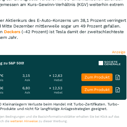
t gemessen am Kurs-Gewinn-Verhältnis (KGV) weiterhin extrem
der Aktienkurs des E-Auto-Konzerns um 38,1 Prozent verringert
d Mitte Dezember mittlerweile sogar um 49 Prozent gefallen.
en
Deckers
(-42 Prozent) ist Tesla damit der zweitschlechteste
sem Jahr.
Anzeige
ng zu S&P 500!
7€
3,15
× 12,63
Zum Produkt
eis
Ask
Hebel
3€
6,80
× 12,53
Zum Produkt
eis
Ask
Hebel
0 Kleinanlegern Verluste beim Handel mit Turbo-Zertifikaten. Turbo-
e Produkte und nicht für langfristige Anlagestrategien geeignet.
en Bedingungen und die Basisinformationsblätter erhalten Sie bei Klick auf das
uch die
weiteren Hinweise
zu dieser Werbung.