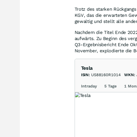
Trotz des starken Rückgangs
KGV, das die erwarteten Gew
gewaltig und stellt alle ande
Nachdem die Titel Ende 2022
aufwärts. Zu Beginn des ver
Q3-Ergebnisbericht Ende Ok
November, explodierte die B
Tesla
ISIN:
US88160R1014
WKN:
Intraday
5 Tage
1 Mon