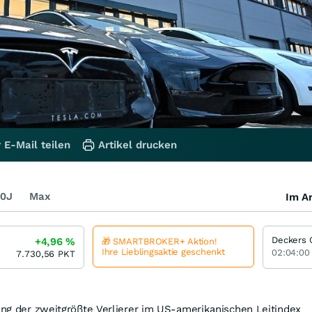
 E-Mail teilen
Artikel drucken
0J
Max
Im Ar
Deckers 
+4,96
%
🎁 SMARTBROKER+ Aktion!
Ihre Lieblingsaktie geschenkt
02:04:00
7.730,56
PKT
ang der zweitgrößte Verlierer im US-amerikanischen Leitindex