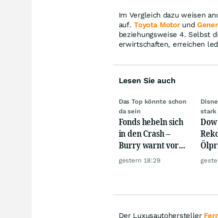
Im Vergleich dazu weisen and
auf.
Toyota Motor
und
Gener
beziehungsweise 4. Selbst d
erwirtschaften, erreichen le
Lesen Sie auch
Das Top könnte schon
Disne
da sein
stark
Fonds hebeln sich
Dow 
in den Crash –
Reko
Burry warnt vor
Ölpre
einem Absturz wie
weit
gestern 18:29
geste
1987
zu
Der Luxusautohersteller
Ferr