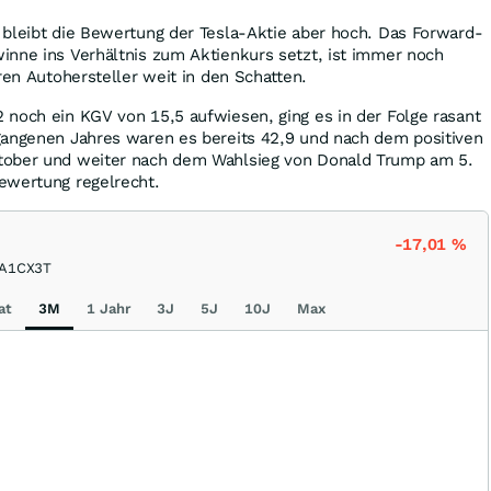
 bleibt die Bewertung der Tesla-Aktie aber hoch. Das Forward-
inne ins Verhältnis zum Aktienkurs setzt, ist immer noch
ren Autohersteller weit in den Schatten.
 noch ein KGV von 15,5 aufwiesen, ging es in der Folge rasant
gangenen Jahres waren es bereits 42,9 und nach dem positiven
tober und weiter nach dem Wahlsieg von Donald Trump am 5.
ewertung regelrecht.
-17,01
%
A1CX3T
at
3M
1 Jahr
3J
5J
10J
Max