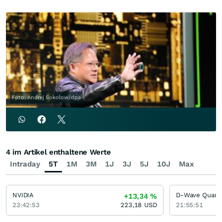
Foto: Andrej Sokolow/dpa
4 im Artikel enthaltene Werte
Intraday
5T
1M
3M
1J
3J
5J
10J
Max
NVIDIA
D-Wave Quan
+13,34
%
23:42:53
223,18
USD
21:55:51