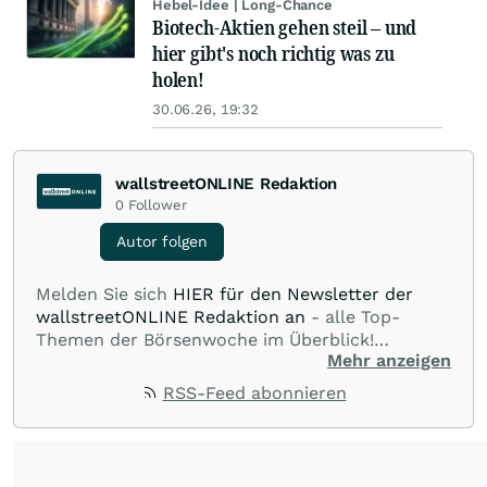
Hebel-Idee | Long-Chance
Biotech-Aktien gehen steil – und
hier gibt's noch richtig was zu
holen!
30.06.26, 19:32
wallstreetONLINE Redaktion
0
Follower
Autor folgen
Melden Sie sich
HIER für den Newsletter der
wallstreetONLINE Redaktion an
- alle Top-
Themen der Börsenwoche im Überblick!
Mehr anzeigen
Verpassen Sie kein wichtiges Anleger-Thema!
Für
Beiträge auf diesem journalistischen Channel ist
RSS-Feed abonnieren
die Chefredaktion der wallstreetONLINE
Redaktion verantwortlich.
Die Fachjournalisten
der wallstreetONLINE Redaktion berichten hier
mit ihren Kolleginnen und Kollegen aus den