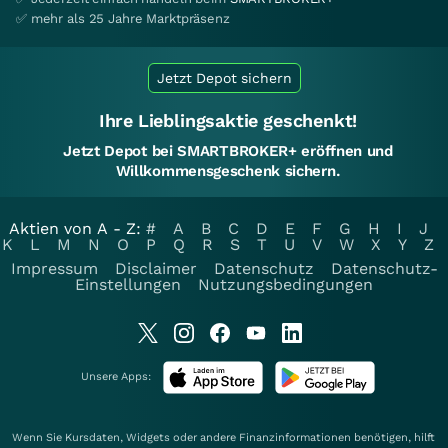
✅ mehr als 25 Jahre Marktpräsenz
Jetzt Depot sichern
Ihre Lieblingsaktie geschenkt!
Jetzt Depot bei SMARTBROKER+ eröffnen und
Willkommensgeschenk sichern.
Aktien von A - Z:
#
A
B
C
D
E
F
G
H
I
J
K
L
M
N
O
P
Q
R
S
T
U
V
W
X
Y
Z
Impressum
Disclaimer
Datenschutz
Datenschutz-
Einstellungen
Nutzungsbedingungen
Unsere Apps:
Wenn Sie Kursdaten, Widgets oder andere Finanzinformationen benötigen, hilft