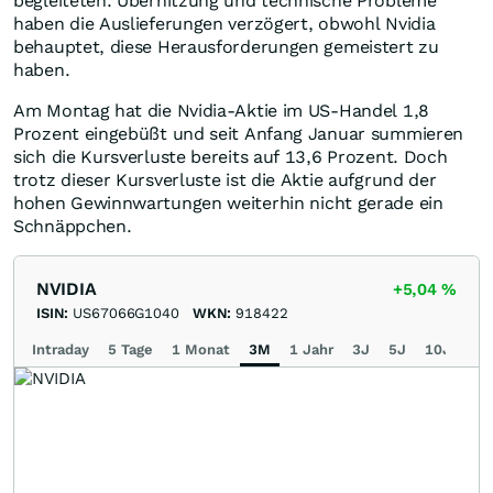
begleiteten. Überhitzung und technische Probleme
haben die Auslieferungen verzögert, obwohl Nvidia
behauptet, diese Herausforderungen gemeistert zu
haben.
Am Montag hat die Nvidia-Aktie im US-Handel 1,8
Prozent eingebüßt und seit Anfang Januar summieren
sich die Kursverluste bereits auf 13,6 Prozent. Doch
trotz dieser Kursverluste ist die Aktie aufgrund der
hohen Gewinnwartungen weiterhin nicht gerade ein
Schnäppchen.
NVIDIA
+5,04
%
ISIN:
US67066G1040
WKN:
918422
Intraday
5 Tage
1 Monat
3M
1 Jahr
3J
5J
10J
Ma