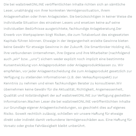
Die bei wallstreetONLINE veröffentlichten Inhalte richten sich an sämtliche
Leser, unabhängig von ihrer konkreten Vermögenssituation, ihrem
Anlageverhalten oder ihren Anlagezielen. Sie berücksichtigen in keiner Weise die
individuelle Situation des einzelnen Lesers und ersetzen keine auf seine
individuellen Bedürfnisse ausgerichtete, fachkundige Anlageberatung.Der
Erwerb von Wertpapieren birgt Risiken, die zum Totalverlust des eingesetzten
Kapitals führen können. Etwaige in der Vergangenheit erzielte Gewinne bieten
keine Gewähr für etwaige Gewinne in der Zukunft. Die Smartbroker Holding AG,
ihre verbundenen Unternehmen, ihre Organe und ihre Mitarbeiter (nachfolgend
auch „wir“ bzw. „uns“) sichern weder explizit noch implizit eine bestimmte
Kursentwicklung von Anlageprodukten oder Anlageproduktklassen zu. Wir
empfehlen, vor jeder Anlageentscheidung die zum Anlageprodukt gesetzlich zur
Verfügung zu stellenden Informationen (z.B. den Verkaufsprospekt) zur
Kenntnis zu nehmen und einen fachkundigen Berater zu konsultieren.Wir
übernehmen keine Gewähr für die Aktualität, Richtigkeit, Angemessenheit,
Qualität und Vollständigkeit der auf wallstreetONLINE zur Verfügung gestellten
Informationen.Machen Leser die bei wallstreetONLINE veröffentlichten Inhalte
zur Grundlage eigener Anlageentscheidungen, so geschieht dies auf eigenes
Risiko. Soweit rechtlich zulässig, schließen wir unsere Haftung für etwaige
direkt oder indirekt damit verbundene Vermögensschäden aus. Eine Haftung für
Vorsatz oder grobe Fahrlässigkeit bleibt unberührt.