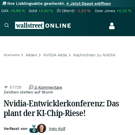
🎁 Ihre Lieblingsaktie geschenkt.
→ Jetzt Depot eröffnen
DAX
+0,69
%
Gold
+2,40
%
Öl (Brent)
-1,53
%
Dow Jones
+0,25
%
Aktien
NVIDIA Aktie
Nachrichten zu NVIDIA
Startseite
57729
0 Kommentare
Zeichen stehen auf Sturm
Nvidia-Entwicklerkonferenz: Das
plant der KI-Chip-Riese!
Verfasst von
Ingo Kolf