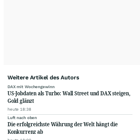
Partnerredaktionen exklusiv, fundiert,
ausgewogen sowie unabhängig für den Anleger.
Die Zentralredaktion recherchiert intensiv, um
Anlegern der Kategorie Selbstentscheider
relevante Informationen für ihre
Anlageentscheidungen liefern zu können.
NEU:
Podcast "Börse, Baby!"
Weitere Artikel des Autors
DAX mit Wochengewinn
US-Jobdaten als Turbo: Wall Street und DAX steigen,
Gold glänzt
heute 18:38
Luft nach oben
Die erfolgreichste Währung der Welt hängt die
Konkurrenz ab