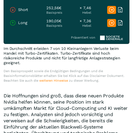
252,56€
× 7,46
Short
Basispreis
Hebel
190,05€
× 7,36
Long
Basispreis
Hebel
Präsentiert von
Im Durchschnitt erleiden 7 von 10 Kleinanlegern Verluste beim
Handel mit Turbo-Zertifikaten. Turbo-Zertifikate sind hoch
risikoreiche Produkte und nicht für langfristige Anlagestrategien
geeignet.
Den Basisprospekt sowie die Endgültigen Bedingungen und die
Basisinformationsblätter erhalten Sie bei Klick auf das Disclaimer Dokument.
Beachten Sie auch die
weiteren Hinweise
zu dieser Werbung.
Die Hoffnungen sind groß, dass diese neuen Produkte
Nvidia helfen können, seine Position im stark
umkämpften Markt für Cloud-Computing und KI weiter
zu festigen. Analysten sind jedoch vorsichtig und
verweisen auf die Schwierigkeiten, die bereits die
Einführung der aktuellen Blackwell-Systeme