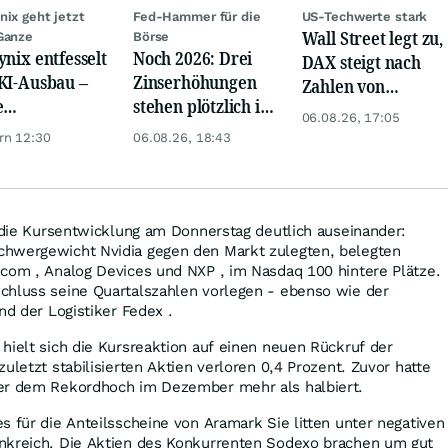
nix geht jetzt
Fed-Hammer für die
US-Techwerte stark
Wall Street legt zu,
Ganze
Börse
ynix entfesselt
Noch 2026: Drei
DAX steigt nach
KI-Ausbau –
Zinserhöhungen
Zahlen von
e
stehen plötzlich im
Telekom, Henkel
06.08.26, 17:05
iardenwette ist
Raum
rn 12:30
06.08.26, 18:43
ntisch
g die Kursentwicklung am Donnerstag deutlich auseinander:
hwergewicht Nvidia gegen den Markt zulegten, belegten
dcom , Analog Devices und NXP , im Nasdaq 100 hintere Plätze.
chluss seine Quartalszahlen vorlegen - ebenso wie der
nd der Logistiker Fedex .
hielt sich die Kursreaktion auf einen neuen Rückruf der
uletzt stabilisierten Aktien verloren 0,4 Prozent. Zuvor hatte
er dem Rekordhoch im Dezember mehr als halbiert.
s für die Anteilsscheine von Aramark Sie litten unter negativen
nkreich. Die Aktien des Konkurrenten Sodexo brachen um gut