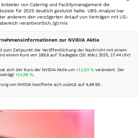
 Anbieter von Catering und Facilitymanagement die
tsziele für 2025 deutlich gestutzt hatte. UBS-Analyst Ivar
unter anderem den verzögerten Anlauf von Verträgen mit US-
sbereich verantwortlich./gl/mis
ernehmensinformationen zur NVIDIA Aktie
rd zum Zeitpunkt der Veröffentlichung der Nachricht mit einem
nd einem Kurs von 189,6 auf Tradegate (20. März 2025, 17:44 Uhr)
hat sich der Kurs der NVIDIA Aktie um
+12,83
%
verändert. Der
 beträgt
+14,98
%
.
ung von NVIDIA bezifferte sich zuletzt auf 4,69 Bil..
Skip