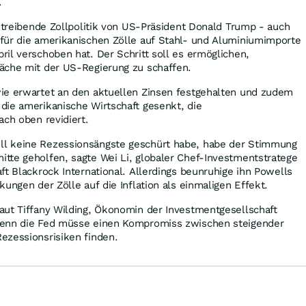
.
nstreibende Zollpolitik von US-Präsident Donald Trump - auch
für die amerikanischen Zölle auf Stahl- und Aluminiumimporte
il verschoben hat. Der Schritt soll es ermöglichen,
äche mit der US-Regierung zu schaffen.
ie erwartet an den aktuellen Zinsen festgehalten und zudem
die amerikanische Wirtschaft gesenkt, die
ach oben revidiert.
l keine Rezessionsängste geschürt habe, habe der Stimmung
tte geholfen, sagte Wei Li, globaler Chef-Investmentstratege
ft Blackrock International. Allerdings beunruhige ihn Powells
ungen der Zölle auf die Inflation als einmaligen Effekt.
aut Tiffany Wilding, Ökonomin der Investmentgesellschaft
Denn die Fed müsse einen Kompromiss zwischen steigender
ezessionsrisiken finden.