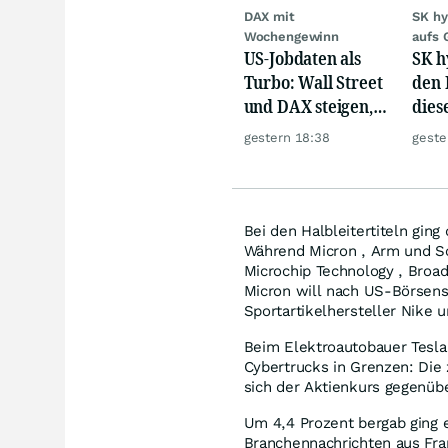
DAX mit
SK hy
Wochengewinn
aufs 
US-Jobdaten als
SK h
Turbo: Wall Street
den 
und DAX steigen,
dies
Gold glänzt
Mill
gestern 18:38
geste
giga
Bei den Halbleitertiteln gin
Während Micron , Arm und Sc
Microchip Technology , Broa
Micron will nach US-Börsens
Sportartikelhersteller Nike u
Beim Elektroautobauer Tesla 
Cybertrucks in Grenzen: Die z
sich der Aktienkurs gegenüb
Um 4,4 Prozent bergab ging e
Branchennachrichten aus Fra