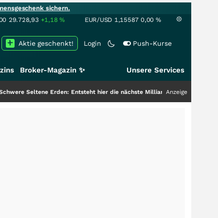
mensgeschenk sichern.
00
29.728,93
+1,18
%
EUR/USD
1,15587
0,00
%
Aktie geschenkt!
Login
Push-Kurse
zins
Broker-Magazin ✨
Unsere Services
Erden: Entsteht hier die nächste Milliardenstory?
+++
Anzeige