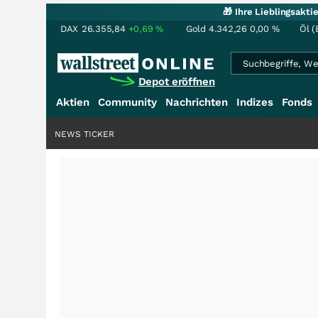
🎁 Ihre Lieblingsakt
DAX
26.355,84
+0,69
%
Gold
4.342,26
0,00
%
Öl (
Depot eröffnen
Aktien
Community
Nachrichten
Indizes
Fonds
NEWS TICKER