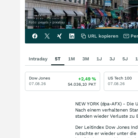
Foto: pexels - pixabay
URL kopieren
Per
Intraday
5T
1M
3M
1J
3J
5J
1
Dow Jones
US Tech 100
+2,49
%
07.08.26
07.08.26
54.036,10
PKT
NEW YORK (dpa-AFX) - Die U
Nach einem verhaltenen Start
standen wieder Verluste zu 
Der Leitindex Dow Jones Ind
rutschte er wieder unter die