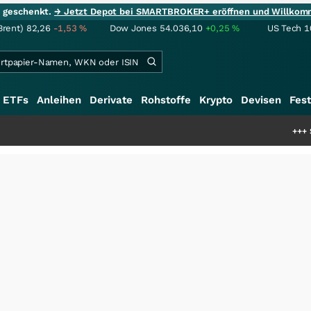
ie geschenkt.
→ Jetzt Depot bei SMARTBROKER+ eröffnen und Willkom
Brent)
82,26
-1,53
%
Dow Jones
54.036,10
+0,25
%
US Tech 1
ETFs
Anleihen
Derivate
Rohstoffe
Krypto
Devisen
Fest
+++
Schwere Seltene 