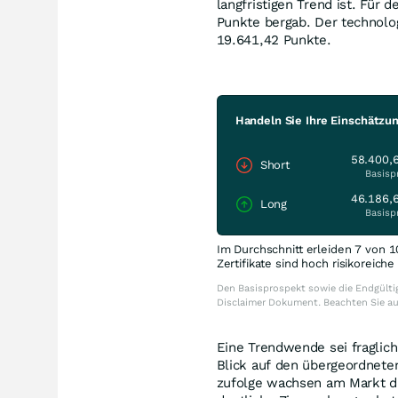
langfristigen Trend ist. Für
Punkte bergab. Der technolo
19.641,42 Punkte.
Handeln Sie Ihre Einschätzu
58.400,
Short
Basisp
46.186,
Long
Basisp
Im Durchschnitt erleiden 7 von 1
Zertifikate sind hoch risikoreich
Den Basisprospekt sowie die Endgültig
Disclaimer Dokument. Beachten Sie a
Eine Trendwende sei fraglic
Blick auf den übergeordnete
zufolge wachsen am Markt di