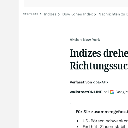
Indizes
Dow Jones Index
Nachrichten zu
Startseite
Aktien New York
Indizes drehe
Richtungssuc
Verfasst von
dpa-AFX
wallstreetONLINE
bei
Google
Für Sie zusammengefass
US-Börsen schwanken,
Fed hält Zinsen stabi