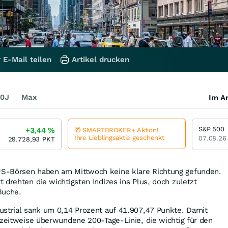
 E-Mail teilen
Artikel drucken
0J
Max
Im Ar
S&P 500
+3,44
%
🎁 SMARTBROKER+ Aktion!
Ihre Lieblingsaktie geschenkt
07.08.26
29.728,93
PKT
S-Börsen haben am Mittwoch keine klare Richtung gefunden.
 drehten die wichtigsten Indizes ins Plus, doch zuletzt
Buche.
ustrial sank um 0,14 Prozent auf 41.907,47 Punkte. Damit
 zeitweise überwundene 200-Tage-Linie, die wichtig für den