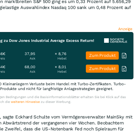
 den marktbreiten S&P 500 ging es um 0,33 Prozent auf 5.656,29
gielastige Auswahlindex Nasdaq 100 sank um 0,48 Prozent auf
Anzeige
ng zu Dow Jones Industrial Average Excess Return!
66€
37,95
× 8,76
Zum Produkt
reis
Ask
Hebel
64€
68,00
× 8,01
Zum Produkt
reis
Ask
Hebel
0 Kleinanlegern Verluste beim Handel mit Turbo-Zertifikaten. Turbo-
e Produkte und nicht für langfristige Anlagestrategien geeignet.
en Bedingungen und die Basisinformationsblätter erhalten Sie bei Klick auf das
uch die
weiteren Hinweise
zu dieser Werbung.
h, sagte Eckhard Schulte vom Vermögensverwalter MainSky mit
n Abwärtstrend der vergangenen vier Wochen. Beobachtern
e Zweifel, dass die US-Notenbank Fed noch Spielraum für