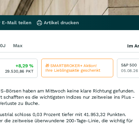
 E-Mail teilen
Artikel drucken
0J
Max
Im Ar
S&P 500
+8,29
%
🎁 SMARTBROKER+ Aktion!
Ihre Lieblingsaktie geschenkt
05.08.26
29.530,86
PKT
S-Börsen haben am Mittwoch keine klare Richtung gefunden.
 schafften es die wichtigsten Indizes nur zeitweise ins Plus -
erluste zu Buche.
strial schloss 0,03 Prozent tiefer mit 41.953,32 Punkten.
r die zeitweise überwundene 200-Tage-Linie, die wichtig für