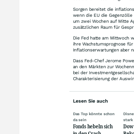
Sorgen bereitet die inflatio
wenn die EU die Gegenzölle 
um zwei Wochen auf Mitte Apr
zusätzlichen Raum für Gespr
Die Fed hatte am Mittwoch w
ihre Wachstumsprognose für 
Inflationserwartungen aber n
Dass Fed-Chef Jerome Powel
an den Märkten zur Wochenmi
bei der Investmentgesellscha
Charakterisierung der Auswirk
Lesen Sie auch
Das Top könnte schon
Disne
da sein
stark
Fonds hebeln sich
Dow 
in den Crash –
Reko