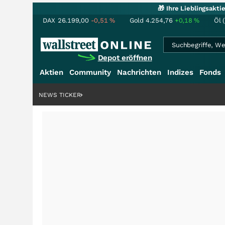
🎁 Ihre Lieblingsakt
DAX
26.199,00
-0,51
%
Gold
4.254,76
+0,18
%
Öl 
Depot eröffnen
Aktien
Community
Nachrichten
Indizes
Fonds
NEWS TICKER