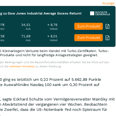
Anzeige
ng zu Dow Jones Industrial Average Excess Return!
97€
34,51
× 8,76
Zum Produkt
reis
Ask
Hebel
72€
71,69
× 8,01
Zum Produkt
reis
Ask
Hebel
0 Kleinanlegern Verluste beim Handel mit Turbo-Zertifikaten. Turbo-
e Produkte und nicht für langfristige Anlagestrategien geeignet.
en Bedingungen und die Basisinformationsblätter erhalten Sie bei Klick auf das
uch die
weiteren Hinweise
zu dieser Werbung.
 ging es letztlich um 0,22 Prozent auf 5.662,89 Punkte
ige Auswahlindex Nasdaq 100 sank um 0,30 Prozent auf
h, sagte Eckhard Schulte vom Vermögensverwalter MainSky mit
n Abwärtstrend der vergangenen vier Wochen. Beobachtern
e Zweifel, dass die US-Notenbank Fed noch Spielraum für
.