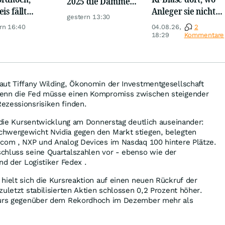
2025 die Dämme?
is fällt
Anleger sie nicht
Minenaktien vor
gestern 13:30
er, Gold legt
suchen
Kursexplosion
rn 16:40
04.08.26,
2
18:29
Kommentare
aut Tiffany Wilding, Ökonomin der Investmentgesellschaft
Denn die Fed müsse einen Kompromiss zwischen steigender
ezessionsrisiken finden.
g die Kursentwicklung am Donnerstag deutlich auseinander:
hwergewicht Nvidia gegen den Markt stiegen, belegten
dcom , NXP und Analog Devices im Nasdaq 100 hintere Plätze.
chluss seine Quartalszahlen vor - ebenso wie der
nd der Logistiker Fedex .
hielt sich die Kursreaktion auf einen neuen Rückruf der
zuletzt stabilisierten Aktien schlossen 0,2 Prozent höher.
nkurs gegenüber dem Rekordhoch im Dezember mehr als