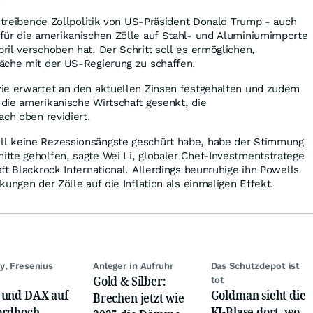
nstreibende Zollpolitik von US-Präsident Donald Trump - auch
für die amerikanischen Zölle auf Stahl- und Aluminiumimporte
il verschoben hat. Der Schritt soll es ermöglichen,
äche mit der US-Regierung zu schaffen.
ie erwartet an den aktuellen Zinsen festgehalten und zudem
die amerikanische Wirtschaft gesenkt, die
ach oben revidiert.
l keine Rezessionsängste geschürt habe, habe der Stimmung
tte geholfen, sagte Wei Li, globaler Chef-Investmentstratege
ft Blackrock International. Allerdings beunruhige ihn Powells
ungen der Zölle auf die Inflation als einmaligen Effekt.
y, Fresenius
Anleger in Aufruhr
Das Schutzdepot ist
Gold & Silber:
tot
und DAX auf
Goldman sieht die
Brechen jetzt wie
rdhoch,
KI-Blase dort, wo