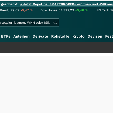
ie geschenkt.
→ Jetzt Depot bei SMARTBROKER+ eröffnen und Willkom
(Brent)
79,07
-0,47
%
Dow Jones
54.399,93
+0,46
%
US Tech 1
ETFs
Anleihen
Derivate
Rohstoffe
Krypto
Devisen
Fest