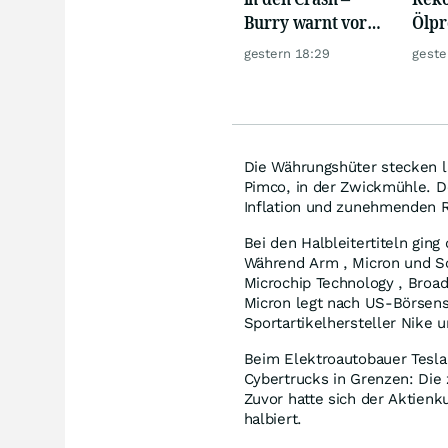
Burry warnt vor
Ölpre
einem Absturz wie
weit
gestern 18:29
geste
1987
zu
Die Währungshüter stecken l
Pimco, in der Zwickmühle. 
Inflation und zunehmenden R
Bei den Halbleitertiteln gin
Während Arm , Micron und Sc
Microchip Technology , Broa
Micron legt nach US-Börsens
Sportartikelhersteller Nike u
Beim Elektroautobauer Tesla 
Cybertrucks in Grenzen: Die 
Zuvor hatte sich der Aktie
halbiert.