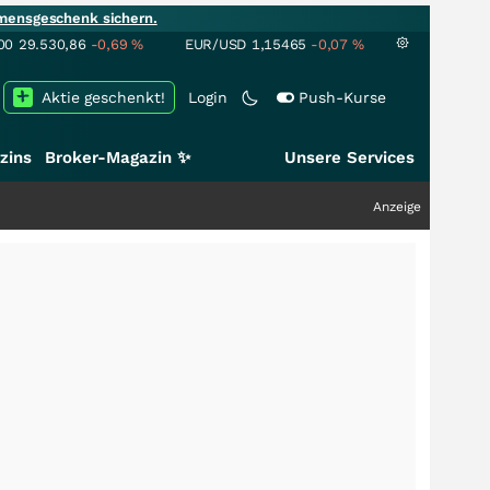
mensgeschenk sichern.
00
29.530,86
-0,69
%
EUR/USD
1,15465
-0,07
%
Aktie geschenkt!
Login
Push-Kurse
zins
Broker-Magazin ✨
Unsere Services
Anzeige
+++
Sales