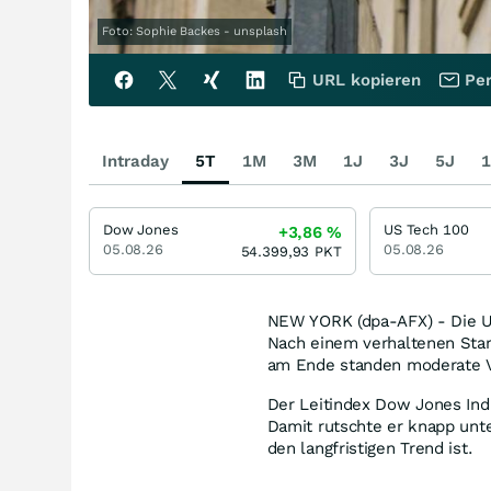
Foto: Sophie Backes - unsplash
URL kopieren
Per
Intraday
5T
1M
3M
1J
3J
5J
1
Dow Jones
US Tech 100
+3,86
%
05.08.26
05.08.26
54.399,93
PKT
NEW YORK (dpa-AFX) - Die U
Nach einem verhaltenen Start
am Ende standen moderate V
Der Leitindex Dow Jones Indu
Damit rutschte er knapp unte
den langfristigen Trend ist.