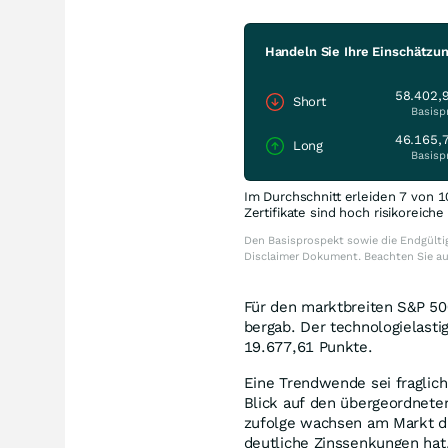
Handeln Sie Ihre Einschätzu
58.402,
Short
Basisp
46.165,
Long
Basisp
Im Durchschnitt erleiden 7 von 1
Zertifikate sind hoch risikoreich
Den Basisprospekt sowie die Endgültig
Disclaimer Dokument. Beachten Sie a
Für den marktbreiten S&P 500
bergab. Der technologielast
19.677,61 Punkte.
Eine Trendwende sei fraglic
Blick auf den übergeordnete
zufolge wachsen am Markt di
deutliche Zinssenkungen hat