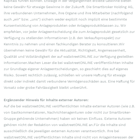
Kapitals führen können. Etwaige in der Vergangenheit erzielte Gewinne bieten
keine Gewähr für etwaige Gewinne in der Zukunft. Die Smartbroker Holding AG,
ihre verbundenen Unternehmen, ihre Organe und ihre Mitarbeiter (nachfolgend
auch „wir“ bzw. „uns“) sichern weder explizit noch implizit eine bestimmte
Kursentwicklung von Anlageprodukten oder Anlageproduktklassen zu. Wir
empfehlen, vor jeder Anlageentscheidung die zum Anlageprodukt gesetzlich zur
Verfügung zu stellenden Informationen (z.B. den Verkaufsprospekt) zur
Kenntnis zu nehmen und einen fachkundigen Berater zu konsultieren.Wir
übernehmen keine Gewähr für die Aktualität, Richtigkeit, Angemessenheit,
Qualität und Vollständigkeit der auf wallstreetONLINE zur Verfügung gestellten
Informationen.Machen Leser die bei wallstreetONLINE veröffentlichten Inhalte
zur Grundlage eigener Anlageentscheidungen, so geschieht dies auf eigenes
Risiko. Soweit rechtlich zulässig, schließen wir unsere Haftung für etwaige
direkt oder indirekt damit verbundene Vermögensschäden aus. Eine Haftung für
Vorsatz oder grobe Fahrlässigkeit bleibt unberührt.
Ergänzender Hinweis für Inhalte externer Autoren:
Auf die bei wallstreetONLINE veröffentlichten Inhalte externer Autoren (wie z.B.
von Gastkommentatoren, Nachrichtenagenturen oder nicht zur Smartbroker-
Gruppe gehörende Unternehmen) haben wir keinen Einfluss. Externe Autoren
gehören nicht der Redaktion von wallstreetONLINE an.Für die Inhalte sind
ausschließlich die jeweiligen externen Autoren verantwortlich. Ihre bei
wallstreetONLINE veröffentlichten Inhalte sind nicht von Anlageinteressen der