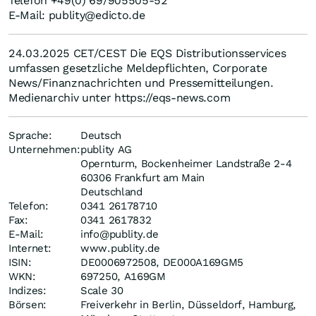
Telefon +49(0) 69/905505-52
E-Mail: publity@edicto.de
24.03.2025 CET/CEST Die EQS Distributionsservices
umfassen gesetzliche Meldepflichten, Corporate
News/Finanznachrichten und Pressemitteilungen.
Medienarchiv unter https://eqs-news.com
Sprache:
Deutsch
Unternehmen:
publity AG
Opernturm, Bockenheimer Landstraße 2-4
60306 Frankfurt am Main
Deutschland
Telefon:
0341 26178710
Fax:
0341 2617832
E-Mail:
info@publity.de
Internet:
www.publity.de
ISIN:
DE0006972508, DE000A169GM5
WKN:
697250, A169GM
Indizes:
Scale 30
Börsen:
Freiverkehr in Berlin, Düsseldorf, Hamburg,