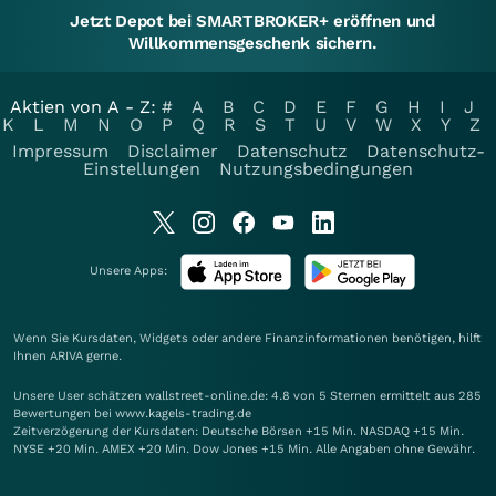
Jetzt Depot bei SMARTBROKER+ eröffnen und
Willkommensgeschenk sichern.
Aktien von A - Z:
#
A
B
C
D
E
F
G
H
I
J
K
L
M
N
O
P
Q
R
S
T
U
V
W
X
Y
Z
Impressum
Disclaimer
Datenschutz
Datenschutz-
Einstellungen
Nutzungsbedingungen
Unsere Apps:
Wenn Sie Kursdaten, Widgets oder andere Finanzinformationen benötigen, hilft
Ihnen
ARIVA
gerne.
Unsere User schätzen wallstreet-online.de: 4.8 von 5 Sternen ermittelt aus 285
Bewertungen bei www.kagels-trading.de
Zeitverzögerung der Kursdaten: Deutsche Börsen +15 Min. NASDAQ +15 Min.
NYSE +20 Min. AMEX +20 Min. Dow Jones +15 Min. Alle Angaben ohne Gewähr.