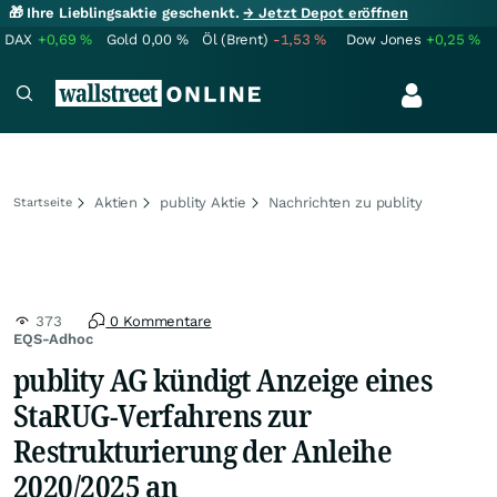
🎁 Ihre Lieblingsaktie geschenkt.
→ Jetzt Depot eröffnen
DAX
+0,69
%
Gold
0,00
%
Öl (Brent)
-1,53
%
Dow Jones
+0,25
%
Aktien
publity Aktie
Nachrichten zu publity
Startseite
373
0 Kommentare
EQS-Adhoc
publity AG kündigt Anzeige eines
StaRUG-Verfahrens zur
Restrukturierung der Anleihe
2020/2025 an