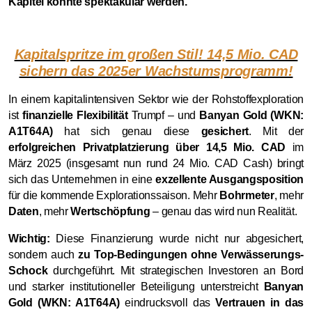
Kapitel könnte spektakulär werden.
Kapitalspritze im großen Stil! 14,5 Mio. CAD
sichern das 2025er Wachstumsprogramm!
In einem kapitalintensiven Sektor wie der Rohstoffexploration
ist
finanzielle Flexibilität
Trumpf – und
Banyan Gold (WKN:
A1T64A)
hat sich genau diese
gesichert
. Mit der
erfolgreichen Privatplatzierung über 14,5 Mio. CAD
im
März 2025 (insgesamt nun rund 24 Mio. CAD Cash) bringt
sich das Unternehmen in eine
exzellente Ausgangsposition
für die kommende Explorationssaison. Mehr
Bohrmeter
, mehr
Daten
, mehr
Wertschöpfung
– genau das wird nun Realität.
Wichtig:
Diese Finanzierung wurde nicht nur abgesichert,
sondern auch
zu Top-Bedingungen ohne Verwässerungs-
Schock
durchgeführt. Mit strategischen Investoren an Bord
und starker institutioneller Beteiligung unterstreicht
Banyan
Gold (WKN: A1T64A)
eindrucksvoll das
Vertrauen in das