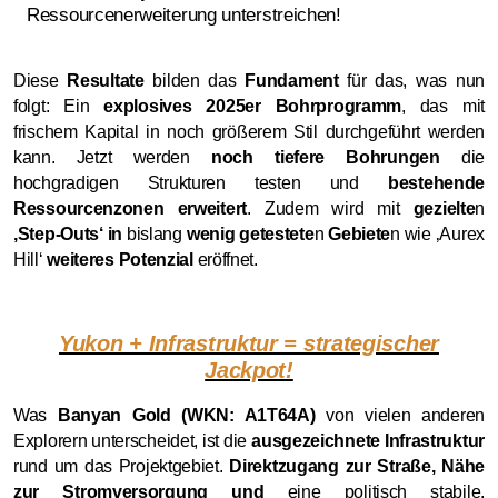
Ressourcenerweiterung unterstreichen!
Diese
Resultate
bilden das
Fundament
für das, was nun
folgt: Ein
explosives 2025er Bohrprogramm
, das mit
frischem Kapital in noch größerem Stil durchgeführt werden
kann. Jetzt werden
noch tiefere Bohrungen
die
hochgradigen Strukturen testen und
bestehende
Ressourcenzonen erweitert
. Zudem wird mit
gezielte
n
‚Step-Outs‘ in
bislang
wenig getestete
n
Gebiete
n wie ‚Aurex
Hill‘
weiteres Potenzial
eröffnet.
Yukon + Infrastruktur = strategischer
Jackpot!
Was
Banyan Gold (WKN: A1T64A)
von vielen anderen
Explorern unterscheidet, ist die
ausgezeichnete Infrastruktur
rund um das Projektgebiet.
Direktzugang zur Straße, Nähe
zur Stromversorgung und
eine politisch stabile,