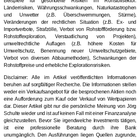
Beispiele für gesonderte Risiken im Rohstoffsektor:
Länderrisiken, Währungsschwankungen, Naturkatastrophen
und Unwetter (z.B. Überschwemmungen, Stürme),
Veränderungen der rechtlichen Situation (z.B. Ex- und
Importverbote, Strafzölle, Verbot von Rohstoffförderung bzw.
Rohstoffexploration, Verstaatlichung von Projekten),
umweltrechtliche Auflagen (z.B. höhere Kosten für
Umweltschutz, Benennung neuer Umweltschutzgebiete,
Verbot von diversen Abbaumethoden), Schwankungen der
Rohstoffpreise und erhebliche Explorationsrisiken.
Disclaimer: Alle im Artikel veröffentlichten Informationen
beruhen auf sorgfältiger Recherche. Die Informationen stellen
weder ein Verkaufsangebot für die besprochenen Aktien noch
eine Aufforderung zum Kauf oder Verkauf von Wertpapieren
dar. Dieser Artikel gibt nur die persönliche Meinung von Jörg
Schulte wieder und ist auf keinen Fall mit einer Finanzanalyse
gleichzustellen. Bevor Sie irgendwelche Investments tätigen,
ist eine professionelle Beratung durch ihre Bank
unumgänglich. Den Ausführungen liegen Quellen zugrunde,