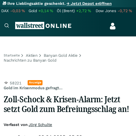
🎁 Ihre Lieblingsaktie geschenkt.
→ Jetzt Depot eröffnen
DAX
-0,03
%
Gold
+0,14
%
Öl (Brent)
+2,72
%
Dow Jones
-0,72
%
Aktien
Banyan Gold Aktie
Startseite
Nachrichten zu Banyan Gold
Anzeige
58221
Gold im Krisenmodus gefragt...
Zoll-Schock & Krisen-Alarm: Jetzt
setzt Gold zum Befreiungsschlag an!
Verfasst von
Jörg Schulte