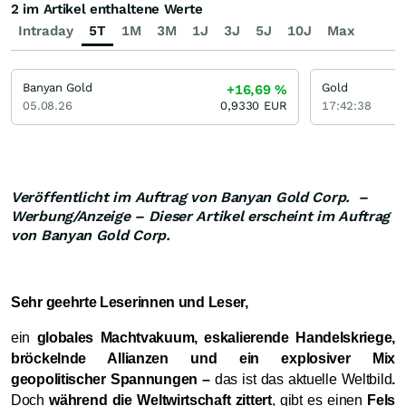
2 im Artikel enthaltene Werte
Intraday
5T
1M
3M
1J
3J
5J
10J
Max
Banyan Gold
Gold
+16,69
%
05.08.26
0,9330
EUR
17:42:38
Veröffentlicht im Auftrag von Banyan Gold Corp. –
Werbung/Anzeige – Dieser Artikel erscheint im Auftrag
von Banyan Gold Corp.
Sehr geehrte Leserinnen und Leser,
ein
globales Machtvakuum, eskalierende Handelskriege,
bröckelnde Allianzen und ein explosiver Mix
geopolitischer Spannungen –
das ist das aktuelle Weltbild
.
Doch
während die Weltwirtschaft zittert
, gibt es einen
Fels