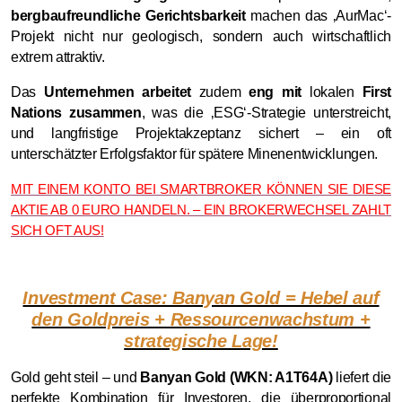
bergbaufreundliche Gerichtsbarkeit
machen das ‚AurMac‘-
Projekt nicht nur geologisch, sondern auch wirtschaftlich
extrem attraktiv.
Das
Unternehmen arbeitet
zudem
eng mit
lokalen
First
Nations zusammen
, was die ‚ESG‘-Strategie unterstreicht,
und langfristige Projektakzeptanz sichert – ein oft
unterschätzter Erfolgsfaktor für spätere Minenentwicklungen.
MIT EINEM KONTO BEI SMARTBROKER KÖNNEN SIE DIESE
AKTIE AB 0 EURO HANDELN. – EIN BROKERWECHSEL ZAHLT
SICH OFT AUS!
Investment Case: Banyan Gold = Hebel auf
den Goldpreis + Ressourcenwachstum +
strategische Lage!
Gold geht steil – und
Banyan Gold (WKN: A1T64A)
liefert die
perfekte Kombination für Investoren, die überproportional