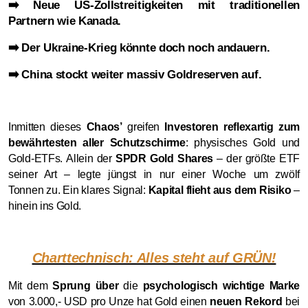
Neue US-Zollstreitigkeiten mit traditionellen
➡️
Partnern wie Kanada.
Der Ukraine-Krieg könnte doch noch andauern.
➡️
China stockt weiter massiv Goldreserven auf.
➡️
Inmitten dieses
Chaos’
greifen
Investoren reflexartig zum
bewährtesten aller Schutzschirme
: physisches Gold und
Gold-ETFs. Allein der
SPDR Gold Shares
– der größte ETF
seiner Art – legte jüngst in nur einer Woche um zwölf
Tonnen zu. Ein klares Signal:
Kapital flieht aus dem Risiko
–
hinein ins Gold.
Charttechnisch: Alles steht auf GRÜN!
Mit dem
Sprung über
die
psychologisch wichtige Marke
von 3.000,- USD pro Unze hat Gold einen
neuen Rekord
bei