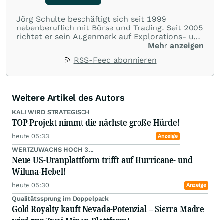
Jörg Schulte beschäftigt sich seit 1999
nebenberuflich mit Börse und Trading. Seit 2005
richtet er sein Augenmerk auf Explorations- und
Bergbauunternehmen und analysiert täglich die
Mehr anzeigen
Märkte. Seit Januar 2006 ist Jörg Schulte als
RSS-Feed abonnieren
Community-Mitglied auf wallstreet:online aktiv.
Weitere Artikel des Autors
KALI WIRD STRATEGISCH
TOP-Projekt nimmt die nächste große Hürde!
heute 05:33
Anzeige
WERTZUWACHS HOCH 3...
Neue US-Uranplattform trifft auf Hurricane- und
Wiluna-Hebel!
heute 05:30
Anzeige
Qualitätssprung im Doppelpack
Gold Royalty kauft Nevada-Potenzial – Sierra Madre