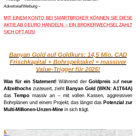
Advertorial/Werbung –
MIT EINEM KONTO BEI SMARTBROKER KÖNNEN SIE DIESE
AKTIE AB 0 EURO HANDELN. – EIN BROKERWECHSEL ZAHLT
SICH OFT AUS!
Banyan Gold auf Goldkurs: 14,5 Mio. CAD
Frischkapital + Bohrspektakel = massiver
Value-Trigger für 2025!
Was für ein Statement!
Während der
Goldpreis
auf
neue
Allzeithochs
zusteuert, zieht
Banyan Gold (WKN: A1T64A)
das
Tempo
massiv an – mit vollen Kassen, aggressiven
Bohrplänen und einem Projekt, das längst das
Potenzial zur
Multi-Millionen-Unzen-Mine
in sich trägt.