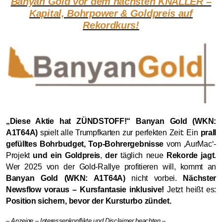
Banyan Gold vor dem nächsten KNALLER –
Kapital, Bohrpower & Goldpreis auf
Rekordkurs!
„Diese Aktie hat ZÜNDSTOFF!“
Banyan Gold (WKN:
A1T64A)
spielt alle Trumpfkarten zur perfekten Zeit: Ein
prall
gefülltes Bohrbudget, Top-Bohrergebnisse
vom ‚AurMac‘-
Projekt
und ein Goldpreis
,
der
täglich neue
Rekorde jagt
.
Wer 2025 von der Gold-Rallye profitieren will, kommt an
Banyan Gold (WKN: A1T64A)
nicht vorbei.
Nächster
Newsflow voraus – Kursfantasie inklusive!
Jetzt heißt es:
Position sichern, bevor der Kursturbo zündet.
– Anzeige – Interessenkonflikte und Disclaimer beachten –