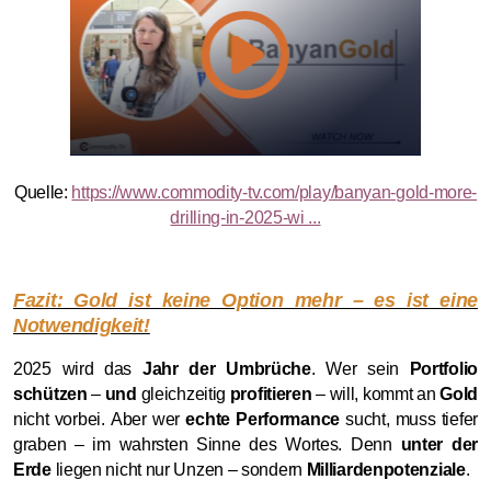
Quelle:
https://www.commodity-tv.com/play/banyan-gold-more-
drilling-in-2025-wi ...
Fazit: Gold ist keine Option mehr – es ist eine
Notwendigkeit!
2025 wird das
Jahr der Umbrüche
. Wer sein
Portfolio
schützen
–
und
gleichzeitig
profitieren
– will, kommt an
Gold
nicht vorbei. Aber wer
echte Performance
sucht, muss tiefer
graben – im wahrsten Sinne des Wortes. Denn
unter der
Erde
liegen nicht nur Unzen – sondern
Milliardenpotenziale
.