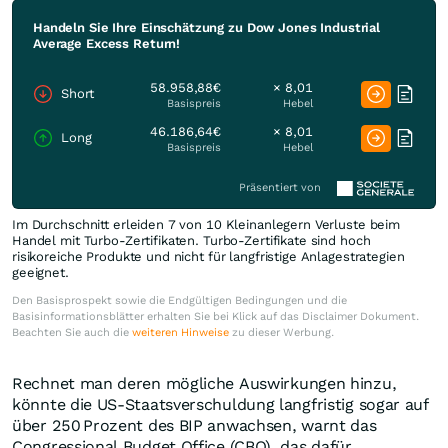
Handeln Sie Ihre Einschätzung zu Dow Jones Industrial
Average Excess Return!
58.958,88€
× 8,01
Short
Basispreis
Hebel
46.186,64€
× 8,01
Long
Basispreis
Hebel
Präsentiert von
Im Durchschnitt erleiden 7 von 10 Kleinanlegern Verluste beim
Handel mit Turbo-Zertifikaten. Turbo-Zertifikate sind hoch
risikoreiche Produkte und nicht für langfristige Anlagestrategien
geeignet.
Den Basisprospekt sowie die Endgültigen Bedingungen und die
Basisinformationsblätter erhalten Sie bei Klick auf das Disclaimer Dokument.
Beachten Sie auch die
weiteren Hinweise
zu dieser Werbung.
Rechnet man deren mögliche Auswirkungen hinzu,
könnte die US-Staatsverschuldung langfristig sogar auf
über 250 Prozent des BIP anwachsen, warnt das
Congressional Budget Office (CBO), das dafür