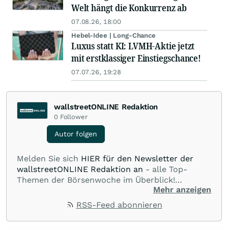
Welt hängt die Konkurrenz ab
07.08.26, 18:00
Hebel-Idee | Long-Chance
Luxus statt KI: LVMH-Aktie jetzt
mit erstklassiger Einstiegschance!
07.07.26, 19:28
wallstreetONLINE Redaktion
0
Follower
Autor folgen
Melden Sie sich
HIER für den Newsletter der
wallstreetONLINE Redaktion an
- alle Top-
Themen der Börsenwoche im Überblick!
Mehr anzeigen
Verpassen Sie kein wichtiges Anleger-Thema!
Für
Beiträge auf diesem journalistischen Channel ist
RSS-Feed abonnieren
die Chefredaktion der wallstreetONLINE
Redaktion verantwortlich.
Die Fachjournalisten