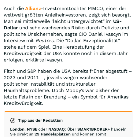
Auch die
Allianz
-Investmenttochter PIMCO, einer der
weltweit größten Anleiheinvestoren, zeigt sich besorgt.
Man sei mittlerweile "leicht untergewichtet" im
US-
Dollar
und sehe wachsendes Risiko durch Defizite und
politische Unsicherheiten, sagte CIO Daniel Ivascyn im
Interview mit
Reuters
. Die "Dollar-Exzeptionalität"
stehe auf dem Spiel. Eine Herabstufung der
Kreditwürdigkeit der USA könnte noch in diesem Jahr
erfolgen, erklärte Ivascyn.
Fitch und S&P haben die USA bereits früher abgestuft –
2023 und 2011 –, jeweils wegen wachsender
politischer Instabilität und struktureller
Haushaltsprobleme. Doch Moody’s war bisher der
letzte Fels in der Brandung – ein Symbol für Amerikas
Kreditwürdigkeit.
Tipp aus der Redaktion
London
,
NYSE
oder
NASDAQ
: Über
SMARTBROKER+
handeln
Sie direkt an
29 Handelsplätzen
und können somit