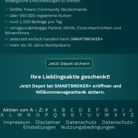
strategische Entscheidungen zu treffen.
✅ Größte Finanz-Community Deutschlands
✅ über 550.000 registrierte Nutzer
✅ rund 2.000 Beiträge pro Tag
✅ verlagsunabhängige Partner ARIVA, FinanzNachrichten und
BörsenNews
✅ Jederzeit einfach handeln beim
SMARTBROKER+
✅ mehr als 25 Jahre Marktpräsenz
Jetzt Depot sichern
Ihre Lieblingsaktie geschenkt!
Jetzt Depot bei SMARTBROKER+ eröffnen und
Willkommensgeschenk sichern.
Aktien von A - Z:
#
A
B
C
D
E
F
G
H
I
J
K
L
M
N
O
P
Q
R
S
T
U
V
W
X
Y
Z
Impressum
Disclaimer
Datenschutz
Datenschutz-
Einstellungen
Nutzungsbedingungen