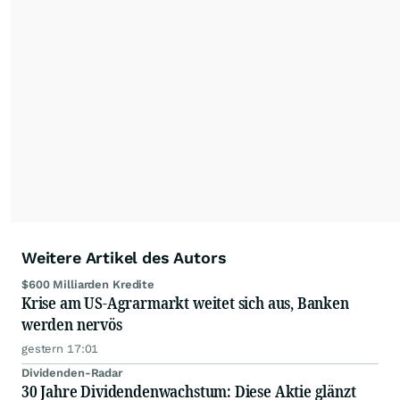
der wallstreetONLINE Redaktion berichten hier
mit ihren Kolleginnen und Kollegen aus den
Partnerredaktionen exklusiv, fundiert,
ausgewogen sowie unabhängig für den Anleger.
Die Zentralredaktion recherchiert intensiv, um
Anlegern der Kategorie Selbstentscheider
relevante Informationen für ihre
Anlageentscheidungen liefern zu können.
NEU:
Podcast "Börse, Baby!"
Weitere Artikel des Autors
$600 Milliarden Kredite
Krise am US-Agrarmarkt weitet sich aus, Banken
werden nervös
gestern 17:01
Dividenden-Radar
30 Jahre Dividendenwachstum: Diese Aktie glänzt