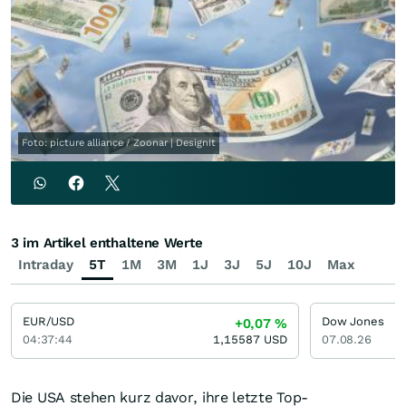
Foto: picture alliance / Zoonar | DesignIt
3 im Artikel enthaltene Werte
Intraday
5T
1M
3M
1J
3J
5J
10J
Max
EUR/USD
Dow Jones
+0,07
%
04:37:44
1,15587
USD
07.08.26
Die USA stehen kurz davor, ihre letzte Top-