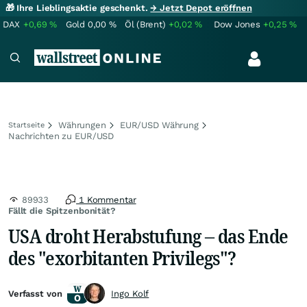
🎁 Ihre Lieblingsaktie geschenkt.
→ Jetzt Depot eröffnen
DAX
+0,69
%
Gold
0,00
%
Öl (Brent)
+0,02
%
Dow Jones
+0,25
%
Währungen
EUR/USD Währung
Startseite
Nachrichten zu EUR/USD
89933
1 Kommentar
Fällt die Spitzenbonität?
USA droht Herabstufung – das Ende
des "exorbitanten Privilegs"?
Verfasst von
Ingo Kolf